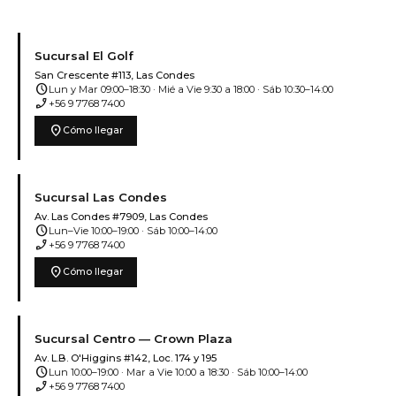
Sucursal El Golf
San Crescente #113, Las Condes
schedule
Lun y Mar 09:00–18:30 · Mié a Vie 9:30 a 18:00 · Sáb 10:30–14:00
phone_enabled
+56 9 7768 7400
location_on
Cómo llegar
Sucursal Las Condes
Av. Las Condes #7909, Las Condes
schedule
Lun–Vie 10:00–19:00 · Sáb 10:00–14:00
phone_enabled
+56 9 7768 7400
location_on
Cómo llegar
Sucursal Centro — Crown Plaza
Av. L.B. O'Higgins #142, Loc. 174 y 195
schedule
Lun 10:00–19:00 · Mar a Vie 10:00 a 18:30 · Sáb 10:00–14:00
phone_enabled
+56 9 7768 7400