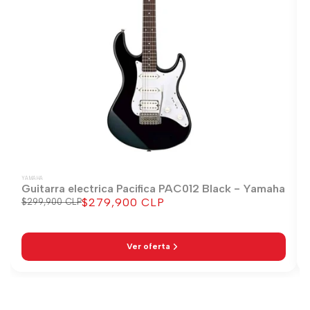
YAMAHA
Guitarra electrica Pacifica PAC012 Black - Yamaha
$279,900 CLP
Precio
$299,900 CLP
Precio
regular
de
venta
Ver oferta