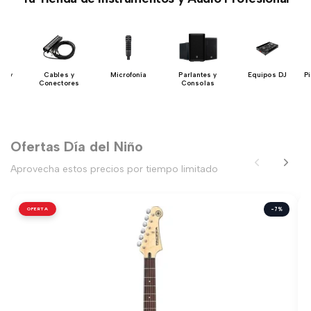
ón y
Cables y
Microfonía
Parlantes y
Equipos DJ
P
io
Conectores
Consolas
Ofertas Día del Niño
Aprovecha estos precios por tiempo limitado
OFERTA
-7%