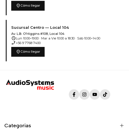
location_on
Cómo llegar
Sucursal Centro — Local 104
Av. L.B. O'Higgins #108, Local 104
schedule
Lun 10:00–19:00 · Mar a Vie 10:00 a 18:30 · Sáb 10:00–14:00
phone_enabled
+56 9 7768 7400
location_on
Cómo llegar
Facebook
Instagram
YouTube
TikTok
Categorias