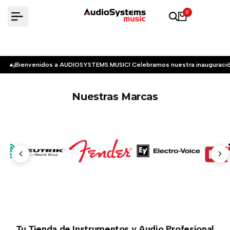
Saltar
0
al
contenido
¡Bienvenidos a AUDIOSYSTEMS MUSIC! Celebramos nuestra inauguració
Nuestras Marcas
Tu Tienda de Instrumentos y Audio Profesional