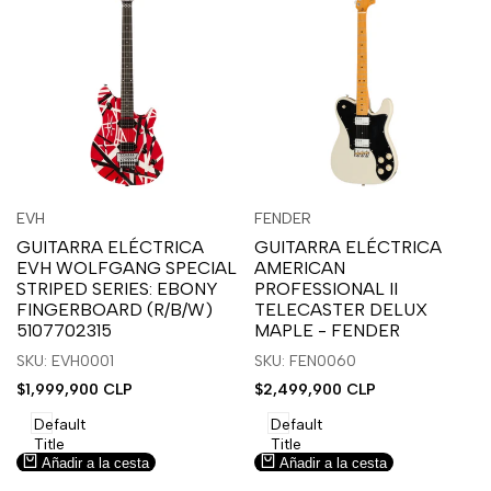
Inicia
Inicia
Inicia
Inicia
Vista
Vista
EVH
FENDER
Proveedor:
Proveedor:
sesión
sesión
sesión
sesión
rápida
rápida
GUITARRA ELÉCTRICA
GUITARRA ELÉCTRICA
para
para
para
para
EVH WOLFGANG SPECIAL
AMERICAN
usar
usar
usar
usar
STRIPED SERIES: EBONY
PROFESSIONAL II
la
Compare
la
Compare
FINGERBOARD (R/B/W)
TELECASTER DELUX
lista
lista
5107702315
MAPLE - FENDER
de
de
SKU: EVH0001
SKU: FEN0060
deseos.
deseos.
Precio
$1,999,900 CLP
Precio
$2,499,900 CLP
de
de
venta
venta
Default
Default
Title
Title
Añadir a la cesta
Añadir a la cesta