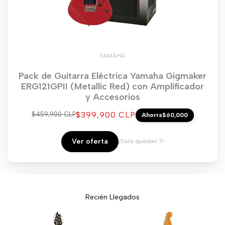
YAMAHA
Pack de Guitarra Eléctrica Yamaha Gigmaker
ERG121GPII (Metallic Red) con Amplificador
y Accesorios
Precio
$399,900 CLP
Precio
$459,900 CLP
Ahorra
$60,000
regular
de
venta
Ver oferta
¡Solo quedan 7!
Recién Llegados