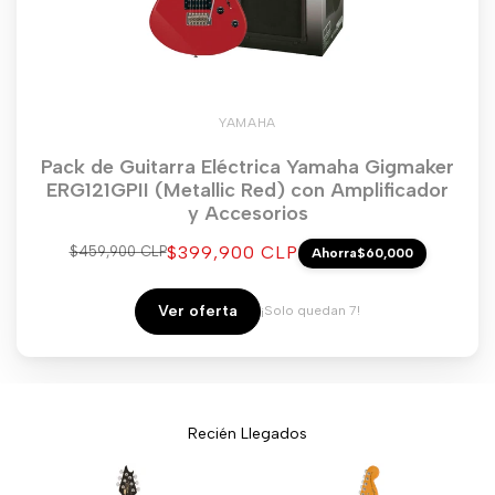
YAMAHA
Pack de Guitarra Eléctrica Yamaha Gigmaker
ERG121GPII (Metallic Red) con Amplificador
y Accesorios
Precio
$399,900 CLP
Precio
$459,900 CLP
Ahorra
$60,000
regular
de
venta
Ver oferta
¡Solo quedan 7!
Recién Llegados