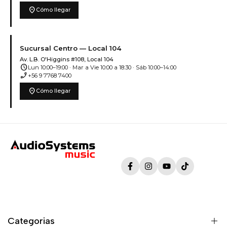
location_on
Cómo llegar
Sucursal Centro — Local 104
Av. L.B. O'Higgins #108, Local 104
schedule
Lun 10:00–19:00 · Mar a Vie 10:00 a 18:30 · Sáb 10:00–14:00
phone_enabled
+56 9 7768 7400
location_on
Cómo llegar
Facebook
Instagram
YouTube
TikTok
Categorias