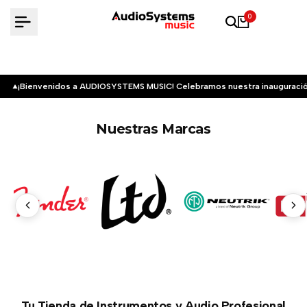
Saltar
0
al
contenido
¡Bienvenidos a AUDIOSYSTEMS MUSIC! Celebramos nuestra inauguració
Nuestras Marcas
Tu Tienda de Instrumentos y Audio Profesional