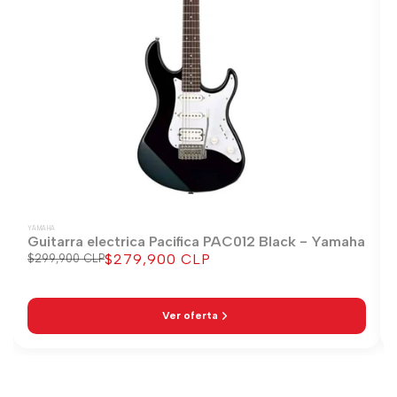
YAMAHA
Guitarra electrica Pacifica PAC012 Black - Yamaha
$279,900 CLP
Precio
$299,900 CLP
Precio
regular
de
venta
Ver oferta