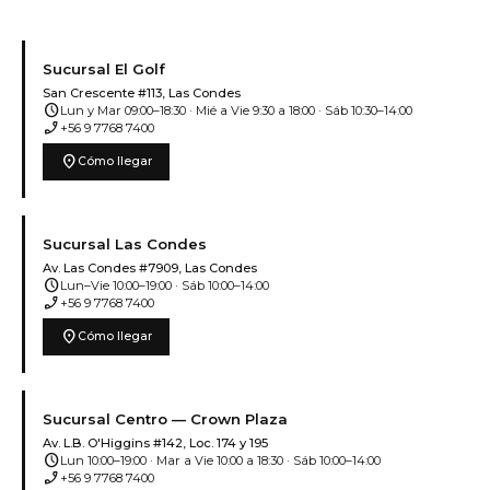
Sucursal El Golf
San Crescente #113, Las Condes
schedule
Lun y Mar 09:00–18:30 · Mié a Vie 9:30 a 18:00 · Sáb 10:30–14:00
phone_enabled
+56 9 7768 7400
location_on
Cómo llegar
Sucursal Las Condes
Av. Las Condes #7909, Las Condes
schedule
Lun–Vie 10:00–19:00 · Sáb 10:00–14:00
phone_enabled
+56 9 7768 7400
location_on
Cómo llegar
Sucursal Centro — Crown Plaza
Av. L.B. O'Higgins #142, Loc. 174 y 195
schedule
Lun 10:00–19:00 · Mar a Vie 10:00 a 18:30 · Sáb 10:00–14:00
phone_enabled
+56 9 7768 7400