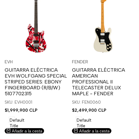
Inicia
Inicia
Inicia
Inicia
Vista
Vista
EVH
FENDER
Proveedor:
Proveedor:
sesión
sesión
sesión
sesión
rápida
rápida
GUITARRA ELÉCTRICA
GUITARRA ELÉCTRICA
para
para
para
para
EVH WOLFGANG SPECIAL
AMERICAN
usar
usar
usar
usar
STRIPED SERIES: EBONY
PROFESSIONAL II
la
Compare
la
Compare
FINGERBOARD (R/B/W)
TELECASTER DELUX
lista
lista
5107702315
MAPLE - FENDER
de
de
SKU: EVH0001
SKU: FEN0060
deseos.
deseos.
Precio
$1,999,900 CLP
Precio
$2,499,900 CLP
de
de
venta
venta
Default
Default
Title
Title
Añadir a la cesta
Añadir a la cesta