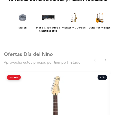
nos
Merch
Pianos, Teclados y
Vientos y Cuerdas
Guitarras y Bajos
Sintetizadores
Ofertas Día del Niño
Aprovecha estos precios por tiempo limitado
OFERTA
-7%