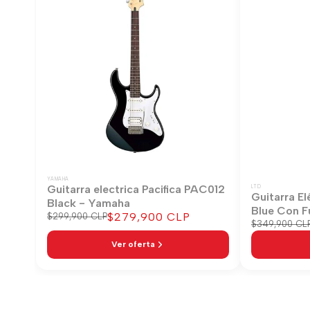
YAMAHA
Guitarra electrica Pacifica PAC012
LTD
Guitarra El
Black - Yamaha
Blue Con F
Precio
$279,900 CLP
Precio
$299,900 CLP
Precio
$349,900 CL
regular
de
regular
venta
Ver oferta