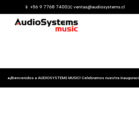
Saltar
📱 +56 9 7768 7400
✉️ ventas@audiosystems.cl
al
contenido
¡Bienvenidos a AUDIOSYSTEMS MUSIC! Celebramos nuestra inauguraci