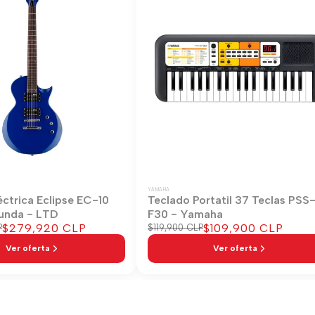
YAMAHA
éctrica Eclipse EC-10
Teclado Portatil 37 Teclas PSS
unda - LTD
F30 - Yamaha
Precio
$279,920 CLP
Precio
$109,900 CLP
P
Precio
$119,900 CLP
regular
de
de
Ver oferta
Ver oferta
venta
venta