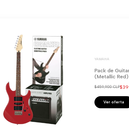
YAMAHA
Pack de Guita
(Metallic Red
Pre
$39
Precio
$459,900 CLP
regular
de
ven
Ver oferta