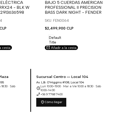
para
para
 ELÉCTRICA
BAJO 5 CUERDAS AMERICAN
B
RRX24 - BLK W
PROFESSIONAL II PRECISION
FA
usar
usar
u
 2913636598
BASS DARK NIGHT - FENDER
SN
e
la
Compare
l
lista
l
14
SKU: FEN0064
SK
de
 CLP
Precio
$2,499,900 CLP
Pr
$5
deseos.
de
de
venta
ve
Default
Title
a cesta
Añadir a la cesta
Plaza
Sucursal Centro — Local 104
195
Av. L.B. O'Higgins #108, Local 104
 18:30 · Sáb
Lun 10:00–19:00 · Mar a Vie 10:00 a 18:30 · Sáb
schedule
10:00–14:00
phone_enabled
+56 9 7768 7400
location_on
Cómo llegar