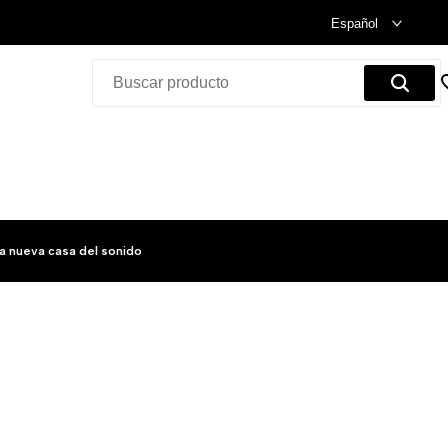
Celebramos nuestra inauguración.
Compra Ya!
Español
a nueva casa del sonido