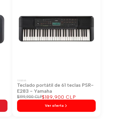
YAMAHA
-
Teclado portátil de 61 teclas PSR-
E283 - Yamaha
Precio
$189,900 CLP
Precio
$199,900 CLP
regular
de
Ver oferta
venta