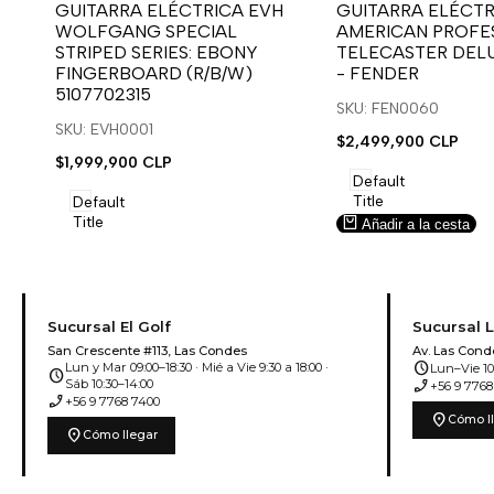
para
para
para
para
GUITARRA ELÉCTRICA EVH
GUITARRA ELÉCTR
WOLFGANG SPECIAL
AMERICAN PROFES
usar
usar
usar
usar
STRIPED SERIES: EBONY
TELECASTER DEL
la
Compare
la
Compare
FINGERBOARD (R/B/W)
- FENDER
lista
lista
5107702315
de
de
SKU: FEN0060
deseos.
deseos.
SKU: EVH0001
Precio
$2,499,900 CLP
de
Precio
$1,999,900 CLP
venta
de
Default
venta
Title
Default
Title
Añadir a la cesta
Añadir a la cesta
Sucursal El Golf
Sucursal 
San Crescente #113, Las Condes
Av. Las Cond
schedule
Lun y Mar 09:00–18:30 · Mié a Vie 9:30 a 18:00 ·
Lun–Vie 10:
schedule
phone_enabled
Sáb 10:30–14:00
+56 9 7768
phone_enabled
+56 9 7768 7400
location_on
Cómo l
location_on
Cómo llegar