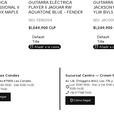
para
para
para
para
ICA
GUITARRA ELÉCTRICA
GUITARRA
SIONAL II
PLAYER II JAGUAR RW
JACKSON 
usar
usar
usar
usar
UX MAPLE
AQUATONE BLUE - FENDER
YLW BVLS
la
Compare
la
Compar
lista
lista
SKU: FEN0094
SKU: JAC00
de
de
Precio
$1,049,900 CLP
Precio
$1,249,900
deseos.
deseos.
de
de
venta
venta
Default
Default
Title
Title
Añadir a la cesta
Añadir a l
Las Condes
Sucursal Centro — Crown 
es #7909, Las Condes
Av. L.B. O'Higgins #142, Loc. 174 y 
Lun 10:00–19:00 · Mar a Vie 10:00 a
00–19:00 · Sáb 10:00–14:00
schedule
10:00–14:00
 7400
phone_enabled
+56 9 7768 7400
legar
location_on
Cómo llegar