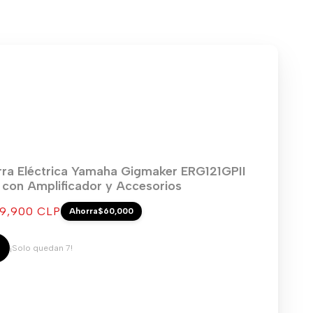
rra Eléctrica Yamaha Gigmaker ERG121GPII
) con Amplificador y Accesorios
cio
9,900 CLP
Ahorra
$60,000
ta
¡Solo quedan 7!