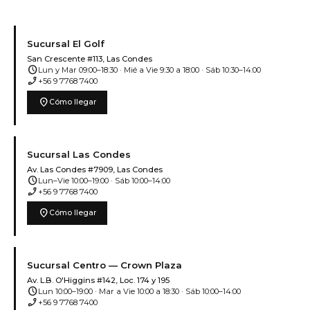
Sucursal El Golf
San Crescente #113, Las Condes
schedule
Lun y Mar 09:00–18:30 · Mié a Vie 9:30 a 18:00 · Sáb 10:30–14:00
phone_enabled
+56 9 7768 7400
location_on
Cómo llegar
Sucursal Las Condes
Av. Las Condes #7909, Las Condes
schedule
Lun–Vie 10:00–19:00 · Sáb 10:00–14:00
phone_enabled
+56 9 7768 7400
location_on
Cómo llegar
Sucursal Centro — Crown Plaza
Av. L.B. O'Higgins #142, Loc. 174 y 195
schedule
Lun 10:00–19:00 · Mar a Vie 10:00 a 18:30 · Sáb 10:00–14:00
phone_enabled
+56 9 7768 7400