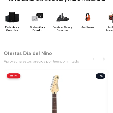
Parlantes y
Grabación y
Fundas, Case y
Audífonos
Atri
Consolas
Estudio
Estuches
Acces
Ofertas Día del Niño
Aprovecha estos precios por tiempo limitado
OFERTA
-7%