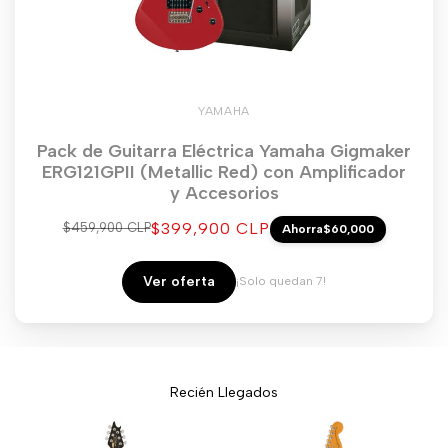
YAMAHA
Pack de Guitarra Eléctrica Yamaha Gigmaker
ERG121GPII (Metallic Red) con Amplificador
y Accesorios
Precio
$399,900 CLP
Precio
$459,900 CLP
Ahorra
$60,000
regular
de
venta
Ver oferta
¡Solo quedan 7!
Recién Llegados