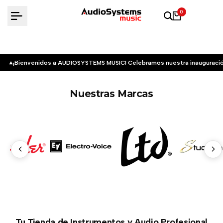
Saltar
0
al
contenido
¡Bienvenidos a AUDIOSYSTEMS MUSIC! Celebramos nuestra inauguració
Nuestras Marcas
Tu Tienda de Instrumentos y Audio Profesional