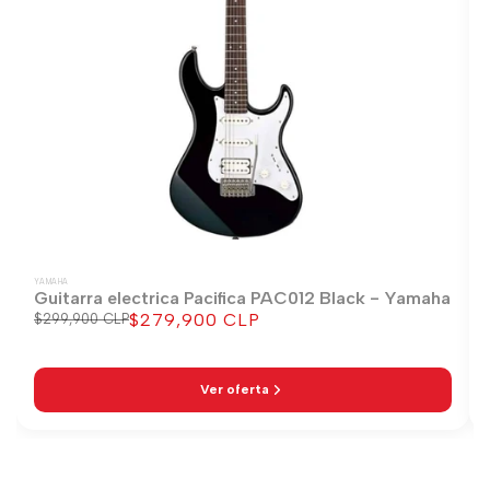
YAMAHA
Guitarra electrica Pacifica PAC012 Black - Yamaha
$279,900 CLP
Precio
$299,900 CLP
Precio
regular
de
venta
Ver oferta