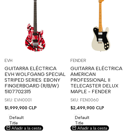
Inicia
Inicia
Inicia
Inicia
Vista
Vista
EVH
FENDER
Proveedor:
Proveedor:
sesión
sesión
sesión
sesión
rápida
rápida
GUITARRA ELÉCTRICA
GUITARRA ELÉCTRICA
para
para
para
para
EVH WOLFGANG SPECIAL
AMERICAN
usar
usar
usar
usar
STRIPED SERIES: EBONY
PROFESSIONAL II
la
Compare
la
Compare
FINGERBOARD (R/B/W)
TELECASTER DELUX
lista
lista
5107702315
MAPLE - FENDER
de
de
SKU: EVH0001
SKU: FEN0060
deseos.
deseos.
Precio
$1,999,900 CLP
Precio
$2,499,900 CLP
de
de
venta
venta
Default
Default
Title
Title
Añadir a la cesta
Añadir a la cesta