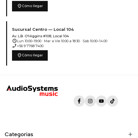
location_on
Cómo llegar
Sucursal Centro — Local 104
Av. L.B. O'Higgins #108, Local 104
schedule
Lun 10:00–19:00 · Mar a Vie 10:00 a 18:30 · Sáb 10:00–14:00
phone_enabled
+56 9 7768 7400
location_on
Cómo llegar
Facebook
Instagram
YouTube
TikTok
Categorias