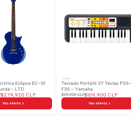
YAMAHA
éctrica Eclipse EC-10
Teclado Portatil 37 Teclas PSS
unda - LTD
F30 - Yamaha
Precio
$279,920 CLP
Precio
$109,900 CLP
P
Precio
$119,900 CLP
regular
de
de
Ver oferta
Ver oferta
venta
venta