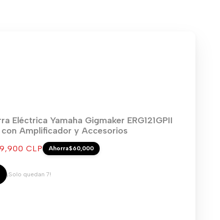
rra Eléctrica Yamaha Gigmaker ERG121GPII
) con Amplificador y Accesorios
cio
9,900 CLP
Ahorra
$60,000
ta
¡Solo quedan 7!