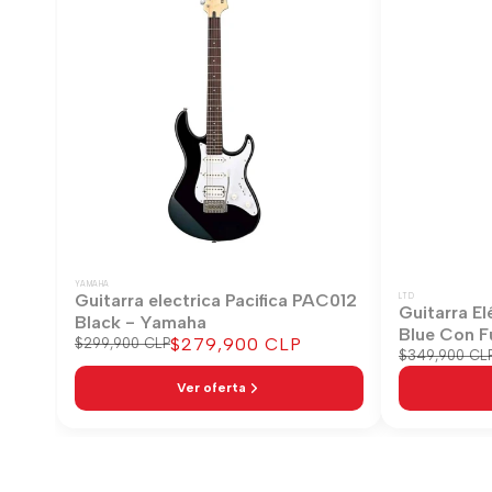
YAMAHA
Guitarra electrica Pacifica PAC012
LTD
Guitarra El
Black - Yamaha
Blue Con F
Precio
$279,900 CLP
Precio
$299,900 CLP
Precio
$349,900 CL
regular
de
regular
venta
Ver oferta