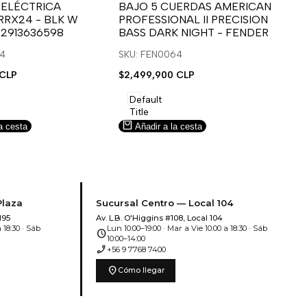
para
para
 ELÉCTRICA
BAJO 5 CUERDAS AMERICAN
B
RRX24 - BLK W
PROFESSIONAL II PRECISION
FA
usar
usar
u
 2913636598
BASS DARK NIGHT - FENDER
SN
e
la
Compare
l
lista
l
14
SKU: FEN0064
SK
de
 CLP
Precio
$2,499,900 CLP
Pr
$5
deseos.
de
de
venta
ve
Default
Title
a cesta
Añadir a la cesta
Plaza
Sucursal Centro — Local 104
195
Av. L.B. O'Higgins #108, Local 104
 18:30 · Sáb
Lun 10:00–19:00 · Mar a Vie 10:00 a 18:30 · Sáb
schedule
10:00–14:00
phone_enabled
+56 9 7768 7400
location_on
Cómo llegar