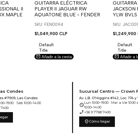
para
para
para
para
ICA
GUITARRA ELÉCTRICA
GUITARRA
SIONAL II
PLAYER II JAGUAR RW
JACKSON 
usar
usar
usar
usar
UX MAPLE
AQUATONE BLUE - FENDER
YLW BVLS
la
Compare
la
Compar
lista
lista
SKU: FEN0094
SKU: JAC00
de
de
Precio
$1,049,900 CLP
Precio
$1,249,900
deseos.
deseos.
de
de
venta
venta
Default
Default
Title
Title
Añadir a la cesta
Añadir a l
Las Condes
Sucursal Centro — Crown 
es #7909, Las Condes
Av. L.B. O'Higgins #142, Loc. 174 y 
Lun 10:00–19:00 · Mar a Vie 10:00 a
00–19:00 · Sáb 10:00–14:00
schedule
10:00–14:00
 7400
phone_enabled
+56 9 7768 7400
legar
location_on
Cómo llegar