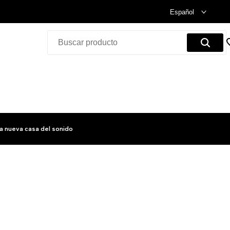
Celebramos nuestra inauguración.
Compra Ya!
Español
a nueva casa del sonido