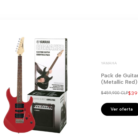
YAMAHA
Pack de Guita
(Metallic Red
Pre
$39
Precio
$459,900 CLP
regular
de
ven
Ver oferta