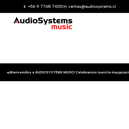
Saltar
📱 +56 9 7768 7400
✉️ ventas@audiosystems.cl
al
contenido
¡Bienvenidos a AUDIOSYSTEMS MUSIC! Celebramos nuestra inauguraci