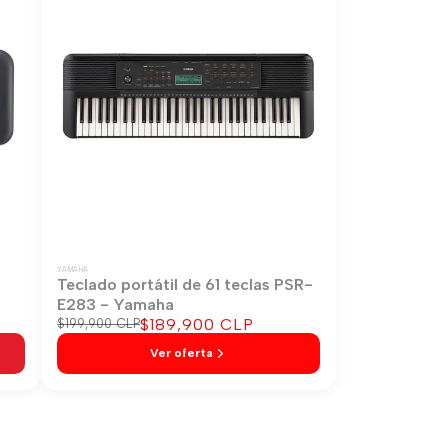
YAMAHA
-
Teclado portátil de 61 teclas PSR-
E283 - Yamaha
Precio
$189,900 CLP
Precio
$199,900 CLP
regular
de
Ver oferta
venta