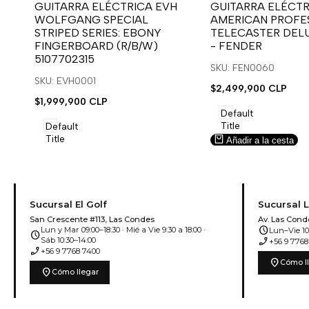
para
para
para
para
GUITARRA ELÉCTRICA EVH
GUITARRA ELÉCTR
WOLFGANG SPECIAL
AMERICAN PROFES
usar
usar
usar
usar
STRIPED SERIES: EBONY
TELECASTER DEL
la
Compare
la
Compare
FINGERBOARD (R/B/W)
- FENDER
lista
lista
5107702315
de
de
SKU: FEN0060
deseos.
deseos.
SKU: EVH0001
Precio
$2,499,900 CLP
de
Precio
$1,999,900 CLP
venta
de
Default
venta
Title
Default
Title
Añadir a la cesta
Añadir a la cesta
Sucursal El Golf
Sucursal 
San Crescente #113, Las Condes
Av. Las Cond
schedule
Lun y Mar 09:00–18:30 · Mié a Vie 9:30 a 18:00 ·
Lun–Vie 10:
schedule
phone_enabled
Sáb 10:30–14:00
+56 9 7768
phone_enabled
+56 9 7768 7400
location_on
Cómo l
location_on
Cómo llegar