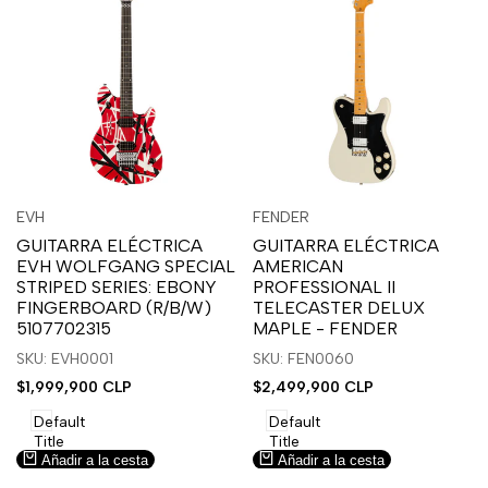
Inicia
Inicia
Inicia
Inicia
Vista
Vista
EVH
FENDER
Proveedor:
Proveedor:
sesión
sesión
sesión
sesión
rápida
rápida
GUITARRA ELÉCTRICA
GUITARRA ELÉCTRICA
para
para
para
para
EVH WOLFGANG SPECIAL
AMERICAN
usar
usar
usar
usar
STRIPED SERIES: EBONY
PROFESSIONAL II
la
Compare
la
Compare
FINGERBOARD (R/B/W)
TELECASTER DELUX
lista
lista
5107702315
MAPLE - FENDER
de
de
SKU: EVH0001
SKU: FEN0060
deseos.
deseos.
Precio
$1,999,900 CLP
Precio
$2,499,900 CLP
de
de
venta
venta
Default
Default
Title
Title
Añadir a la cesta
Añadir a la cesta