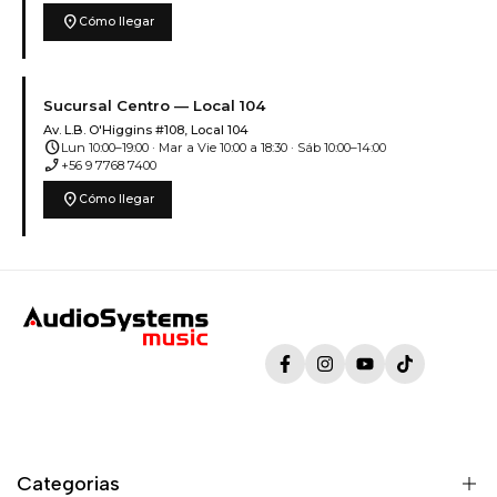
location_on
Cómo llegar
Sucursal Centro — Local 104
Av. L.B. O'Higgins #108, Local 104
schedule
Lun 10:00–19:00 · Mar a Vie 10:00 a 18:30 · Sáb 10:00–14:00
phone_enabled
+56 9 7768 7400
location_on
Cómo llegar
Facebook
Instagram
YouTube
TikTok
Categorias