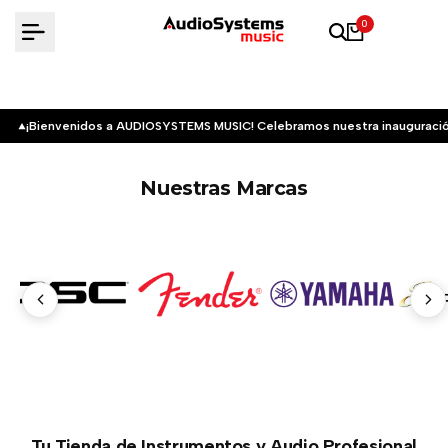
Saltar
0
al
contenido
¡Bienvenidos a AUDIOSYSTEMS MUSIC! Celebramos nuestra inauguració
Nuestras Marcas
Tu Tienda de Instrumentos y Audio Profesional