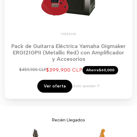
YAMAHA
Pack de Guitarra Eléctrica Yamaha Gigmaker
ERG121GPII (Metallic Red) con Amplificador
y Accesorios
Precio
$399,900 CLP
Precio
$459,900 CLP
Ahorra
$60,000
regular
de
venta
Ver oferta
¡Solo quedan 7!
Recién Llegados