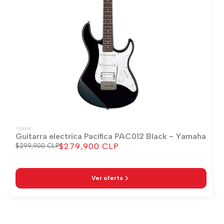
YAMAHA
Guitarra electrica Pacifica PAC012 Black - Yamaha
$279,900 CLP
Precio
$299,900 CLP
Precio
regular
de
venta
Ver oferta