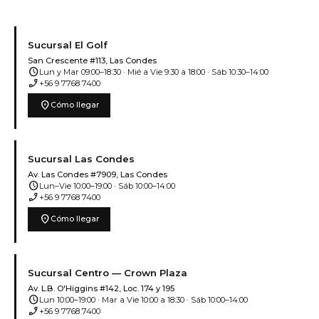
Sucursal El Golf
San Crescente #113, Las Condes
schedule
Lun y Mar 09:00–18:30 · Mié a Vie 9:30 a 18:00 · Sáb 10:30–14:00
phone_enabled
+56 9 7768 7400
location_on
Cómo llegar
Sucursal Las Condes
Av. Las Condes #7909, Las Condes
schedule
Lun–Vie 10:00–19:00 · Sáb 10:00–14:00
phone_enabled
+56 9 7768 7400
location_on
Cómo llegar
Sucursal Centro — Crown Plaza
Av. L.B. O'Higgins #142, Loc. 174 y 195
schedule
Lun 10:00–19:00 · Mar a Vie 10:00 a 18:30 · Sáb 10:00–14:00
phone_enabled
+56 9 7768 7400