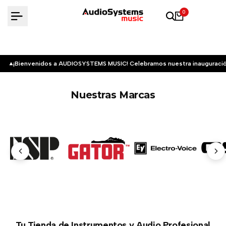
Saltar
0
al
contenido
¡Bienvenidos a AUDIOSYSTEMS MUSIC! Celebramos nuestra inauguració
Nuestras Marcas
Tu Tienda de Instrumentos y Audio Profesional