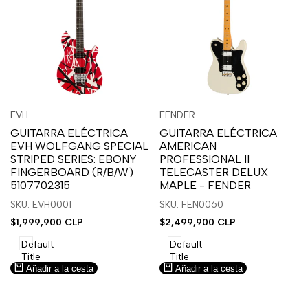
Inicia
Inicia
Inicia
Inicia
Vista
Vista
EVH
FENDER
Proveedor:
Proveedor:
sesión
sesión
sesión
sesión
rápida
rápida
GUITARRA ELÉCTRICA
GUITARRA ELÉCTRICA
para
para
para
para
EVH WOLFGANG SPECIAL
AMERICAN
usar
usar
usar
usar
STRIPED SERIES: EBONY
PROFESSIONAL II
la
Compare
la
Compare
FINGERBOARD (R/B/W)
TELECASTER DELUX
lista
lista
5107702315
MAPLE - FENDER
de
de
SKU: EVH0001
SKU: FEN0060
deseos.
deseos.
Precio
$1,999,900 CLP
Precio
$2,499,900 CLP
de
de
venta
venta
Default
Default
Title
Title
Añadir a la cesta
Añadir a la cesta