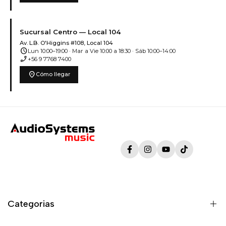
Sucursal Centro — Local 104
Av. L.B. O'Higgins #108, Local 104
schedule
Lun 10:00–19:00 · Mar a Vie 10:00 a 18:30 · Sáb 10:00–14:00
phone_enabled
+56 9 7768 7400
location_on
Cómo llegar
Facebook
Instagram
YouTube
TikTok
Categorias