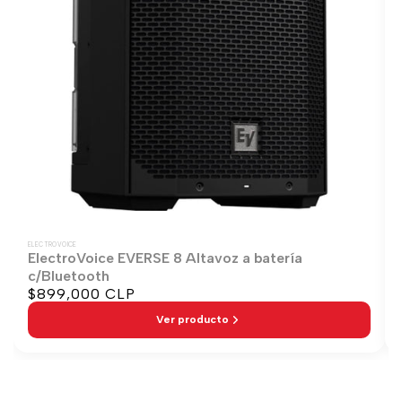
ELECTROVOICE
ElectroVoice EVERSE 8 Altavoz a batería
c/Bluetooth
$899,000 CLP
Precio
de
Ver producto
venta