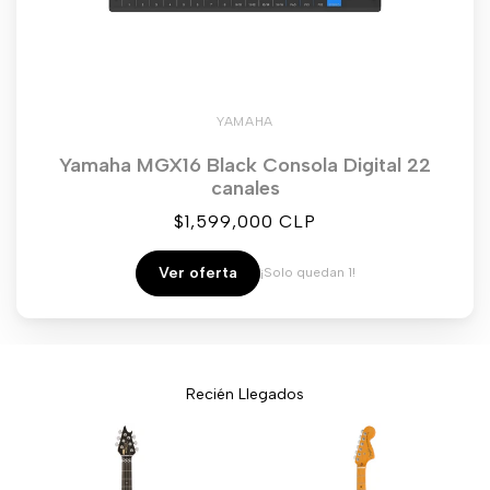
YAMAHA
Yamaha MGX16 Black Consola Digital 22
canales
Precio
$1,599,000 CLP
de
venta
Ver oferta
¡Solo quedan 1!
Recién Llegados