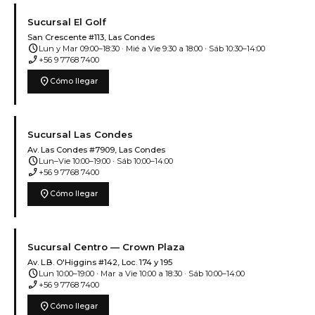
Sucursal El Golf
San Crescente #113, Las Condes
schedule
Lun y Mar 09:00–18:30 · Mié a Vie 9:30 a 18:00 · Sáb 10:30–14:00
phone_enabled
+56 9 7768 7400
location_on
Cómo llegar
Sucursal Las Condes
Av. Las Condes #7909, Las Condes
schedule
Lun–Vie 10:00–19:00 · Sáb 10:00–14:00
phone_enabled
+56 9 7768 7400
location_on
Cómo llegar
Sucursal Centro — Crown Plaza
Av. L.B. O'Higgins #142, Loc. 174 y 195
schedule
Lun 10:00–19:00 · Mar a Vie 10:00 a 18:30 · Sáb 10:00–14:00
phone_enabled
+56 9 7768 7400
location_on
Cómo llegar