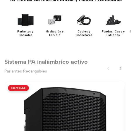
 y
Parlantes y
Grabación y
Cables y
Fundas, Case y
ios
Consolas
Estudio
Conectores
Estuches
Sistema PA inalámbrico activo
Parlantes Recargables
RECARGABLE