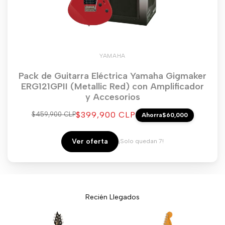
YAMAHA
Pack de Guitarra Eléctrica Yamaha Gigmaker
ERG121GPII (Metallic Red) con Amplificador
y Accesorios
Precio
$399,900 CLP
Precio
$459,900 CLP
Ahorra
$60,000
regular
de
venta
Ver oferta
¡Solo quedan 7!
Recién Llegados