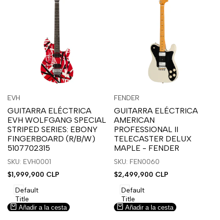
Inicia
Inicia
Inicia
Inicia
Vista
Vista
EVH
FENDER
Proveedor:
Proveedor:
sesión
sesión
sesión
sesión
rápida
rápida
GUITARRA ELÉCTRICA
GUITARRA ELÉCTRICA
para
para
para
para
EVH WOLFGANG SPECIAL
AMERICAN
usar
usar
usar
usar
STRIPED SERIES: EBONY
PROFESSIONAL II
la
Compare
la
Compare
FINGERBOARD (R/B/W)
TELECASTER DELUX
lista
lista
5107702315
MAPLE - FENDER
de
de
SKU: EVH0001
SKU: FEN0060
deseos.
deseos.
Precio
$1,999,900 CLP
Precio
$2,499,900 CLP
de
de
venta
venta
Default
Default
Title
Title
Añadir a la cesta
Añadir a la cesta