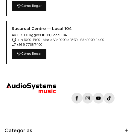
location_on
Cómo llegar
Sucursal Centro — Local 104
Av. L.B. O'Higgins #108, Local 104
schedule
Lun 10:00–19:00 · Mar a Vie 10:00 a 18:30 · Sáb 10:00–14:00
phone_enabled
+56 9 7768 7400
location_on
Cómo llegar
Facebook
Instagram
YouTube
TikTok
Categorias