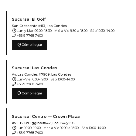
Sucursal El Golf
San Crescente #113, Las Condes
schedule
Lun y Mar 09:00–18:30 · Mié a Vie 9:30 a 18:00 · Sáb 10:30–14:00
phone_enabled
+56 9 7768 7400
location_on
Cómo llegar
Sucursal Las Condes
Av. Las Condes #7909, Las Condes
schedule
Lun–Vie 10:00–19:00 · Sáb 10:00–14:00
phone_enabled
+56 9 7768 7400
location_on
Cómo llegar
Sucursal Centro — Crown Plaza
Av. L.B. O'Higgins #142, Loc. 174 y 195
schedule
Lun 10:00–19:00 · Mar a Vie 10:00 a 18:30 · Sáb 10:00–14:00
phone_enabled
+56 9 7768 7400