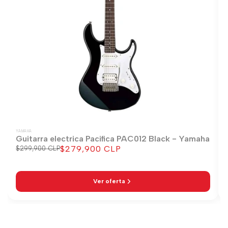
YAMAHA
Guitarra electrica Pacifica PAC012 Black - Yamaha
$279,900 CLP
Precio
$299,900 CLP
Precio
regular
de
venta
Ver oferta