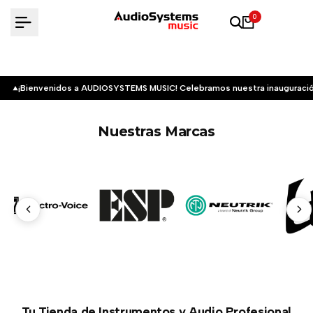
Saltar
0
al
contenido
¡Bienvenidos a AUDIOSYSTEMS MUSIC! Celebramos nuestra inauguració
Nuestras Marcas
Tu Tienda de Instrumentos y Audio Profesional