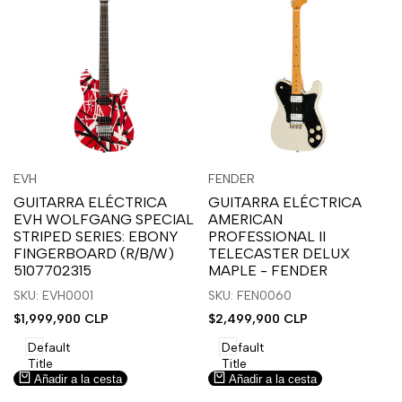
Inicia
Inicia
Inicia
Inicia
Vista
Vista
EVH
FENDER
Proveedor:
Proveedor:
sesión
sesión
sesión
sesión
rápida
rápida
GUITARRA ELÉCTRICA
GUITARRA ELÉCTRICA
para
para
para
para
EVH WOLFGANG SPECIAL
AMERICAN
usar
usar
usar
usar
STRIPED SERIES: EBONY
PROFESSIONAL II
la
Compare
la
Compare
FINGERBOARD (R/B/W)
TELECASTER DELUX
lista
lista
5107702315
MAPLE - FENDER
de
de
SKU: EVH0001
SKU: FEN0060
deseos.
deseos.
Precio
$1,999,900 CLP
Precio
$2,499,900 CLP
de
de
venta
venta
Default
Default
Title
Title
Añadir a la cesta
Añadir a la cesta