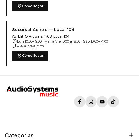
location_on
Cómo llegar
Sucursal Centro — Local 104
Av. L.B. O'Higgins #108, Local 104
schedule
Lun 10:00–19:00 · Mar a Vie 10:00 a 18:30 · Sáb 10:00–14:00
phone_enabled
+56 9 7768 7400
location_on
Cómo llegar
Facebook
Instagram
YouTube
TikTok
Categorias