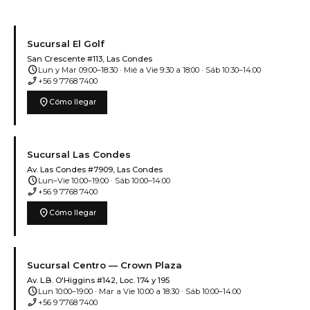
Sucursal El Golf
San Crescente #113, Las Condes
schedule
Lun y Mar 09:00–18:30 · Mié a Vie 9:30 a 18:00 · Sáb 10:30–14:00
phone_enabled
+56 9 7768 7400
location_on
Cómo llegar
Sucursal Las Condes
Av. Las Condes #7909, Las Condes
schedule
Lun–Vie 10:00–19:00 · Sáb 10:00–14:00
phone_enabled
+56 9 7768 7400
location_on
Cómo llegar
Sucursal Centro — Crown Plaza
Av. L.B. O'Higgins #142, Loc. 174 y 195
schedule
Lun 10:00–19:00 · Mar a Vie 10:00 a 18:30 · Sáb 10:00–14:00
phone_enabled
+56 9 7768 7400