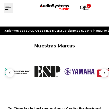
Saltar
0
al
contenido
¡Bienvenidos a AUDIOSYSTEMS MUSIC! Celebramos nuestra inauguració
Nuestras Marcas
Tu Tienda de Instrumentos y Audio Profesional