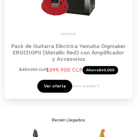
YAMAHA
Pack de Guitarra Eléctrica Yamaha Gigmaker
ERG121GPII (Metallic Red) con Amplificador
y Accesorios
Precio
$399,900 CLP
Precio
$459,900 CLP
Ahorra
$60,000
regular
de
venta
Ver oferta
¡Solo quedan 7!
Recién Llegados