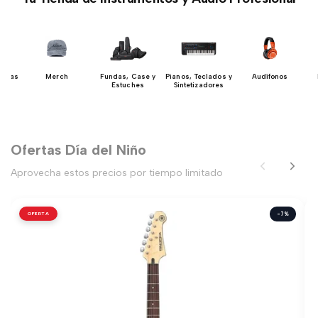
erdas
Merch
Fundas, Case y
Pianos, Teclados y
Audífonos
Estuches
Sintetizadores
Ofertas Día del Niño
Aprovecha estos precios por tiempo limitado
OFERTA
-7%