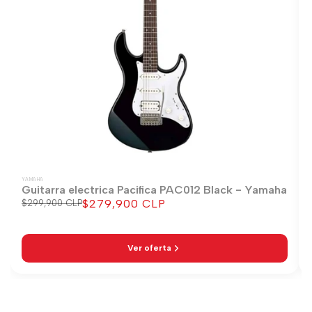
YAMAHA
Guitarra electrica Pacifica PAC012 Black - Yamaha
$279,900 CLP
Precio
$299,900 CLP
Precio
regular
de
venta
Ver oferta