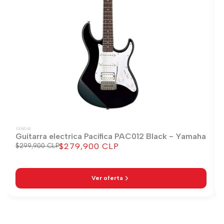
YAMAHA
Guitarra electrica Pacifica PAC012 Black - Yamaha
$279,900 CLP
Precio
$299,900 CLP
Precio
regular
de
venta
Ver oferta