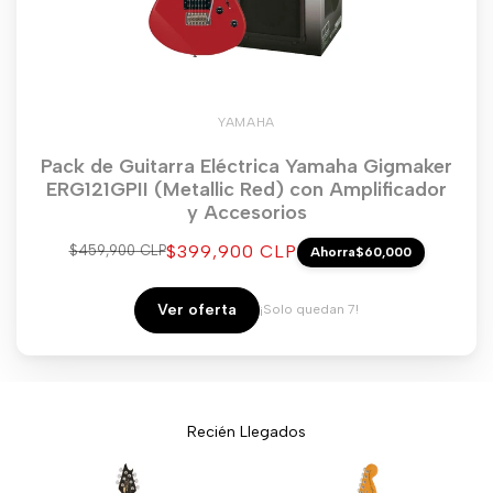
YAMAHA
Pack de Guitarra Eléctrica Yamaha Gigmaker
ERG121GPII (Metallic Red) con Amplificador
y Accesorios
Precio
$399,900 CLP
Precio
$459,900 CLP
Ahorra
$60,000
regular
de
venta
Ver oferta
¡Solo quedan 7!
Recién Llegados