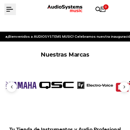
Saltar
0
al
contenido
¡Bienvenidos a AUDIOSYSTEMS MUSIC! Celebramos nuestra inauguració
Nuestras Marcas
Tu Tienda de Instrumentos y Audio Profesional