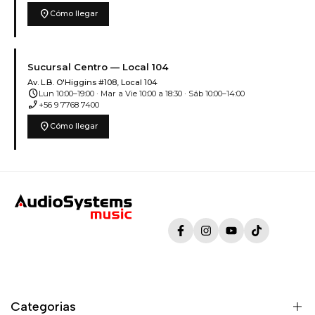
location_on
Cómo llegar
Sucursal Centro — Local 104
Av. L.B. O'Higgins #108, Local 104
schedule
Lun 10:00–19:00 · Mar a Vie 10:00 a 18:30 · Sáb 10:00–14:00
phone_enabled
+56 9 7768 7400
location_on
Cómo llegar
Facebook
Instagram
YouTube
TikTok
Categorias