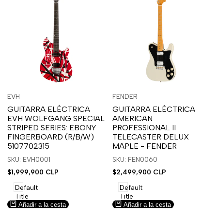
Inicia
Inicia
Inicia
Inicia
Vista
Vista
EVH
FENDER
Proveedor:
Proveedor:
sesión
sesión
sesión
sesión
rápida
rápida
GUITARRA ELÉCTRICA
GUITARRA ELÉCTRICA
para
para
para
para
EVH WOLFGANG SPECIAL
AMERICAN
usar
usar
usar
usar
STRIPED SERIES: EBONY
PROFESSIONAL II
la
Compare
la
Compare
FINGERBOARD (R/B/W)
TELECASTER DELUX
lista
lista
5107702315
MAPLE - FENDER
de
de
SKU: EVH0001
SKU: FEN0060
deseos.
deseos.
Precio
$1,999,900 CLP
Precio
$2,499,900 CLP
de
de
venta
venta
Default
Default
Title
Title
Añadir a la cesta
Añadir a la cesta