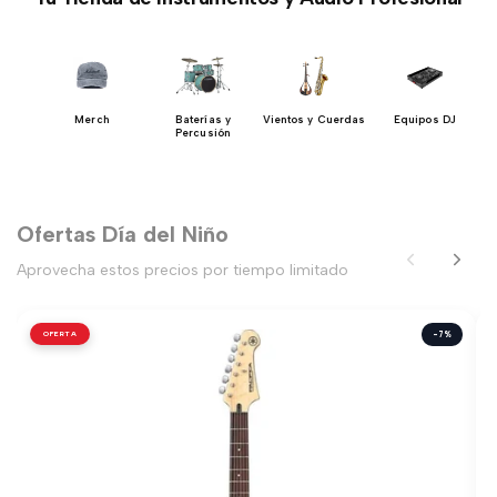
y
Merch
Baterías y
Vientos y Cuerdas
Equipos DJ
res
Percusión
Ofertas Día del Niño
Aprovecha estos precios por tiempo limitado
OFERTA
-7%