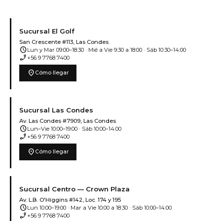
Sucursal El Golf
San Crescente #113, Las Condes
schedule
Lun y Mar 09:00–18:30 · Mié a Vie 9:30 a 18:00 · Sáb 10:30–14:00
phone_enabled
+56 9 7768 7400
location_on
Cómo llegar
Sucursal Las Condes
Av. Las Condes #7909, Las Condes
schedule
Lun–Vie 10:00–19:00 · Sáb 10:00–14:00
phone_enabled
+56 9 7768 7400
location_on
Cómo llegar
Sucursal Centro — Crown Plaza
Av. L.B. O'Higgins #142, Loc. 174 y 195
schedule
Lun 10:00–19:00 · Mar a Vie 10:00 a 18:30 · Sáb 10:00–14:00
phone_enabled
+56 9 7768 7400