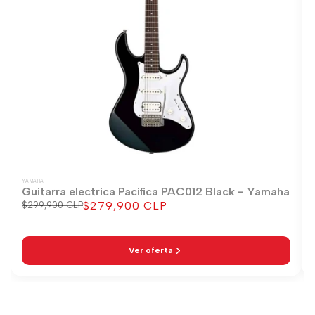
YAMAHA
Guitarra electrica Pacifica PAC012 Black - Yamaha
$279,900 CLP
Precio
$299,900 CLP
Precio
regular
de
venta
Ver oferta