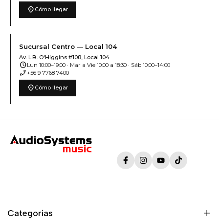
location_on
Cómo llegar
Sucursal Centro — Local 104
Av. L.B. O'Higgins #108, Local 104
schedule
Lun 10:00–19:00 · Mar a Vie 10:00 a 18:30 · Sáb 10:00–14:00
phone_enabled
+56 9 7768 7400
location_on
Cómo llegar
Facebook
Instagram
YouTube
TikTok
Categorias