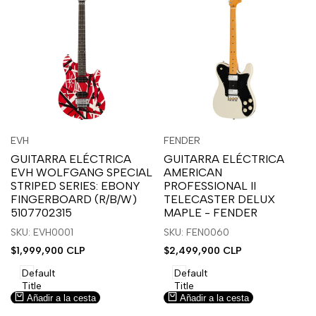
Inicia
Inicia
Inicia
Inicia
Vista
Vista
EVH
FENDER
Proveedor:
Proveedor:
sesión
sesión
sesión
sesión
rápida
rápida
GUITARRA ELÉCTRICA
GUITARRA ELÉCTRICA
para
para
para
para
EVH WOLFGANG SPECIAL
AMERICAN
usar
usar
usar
usar
STRIPED SERIES: EBONY
PROFESSIONAL II
la
Compare
la
Compare
FINGERBOARD (R/B/W)
TELECASTER DELUX
lista
lista
5107702315
MAPLE - FENDER
de
de
SKU: EVH0001
SKU: FEN0060
deseos.
deseos.
Precio
$1,999,900 CLP
Precio
$2,499,900 CLP
de
de
venta
venta
Default
Default
Title
Title
Añadir a la cesta
Añadir a la cesta