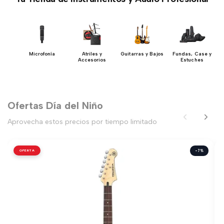
s y
Microfonía
Atriles y
Guitarras y Bajos
Fundas, Case y
as
Accesorios
Estuches
Ofertas Día del Niño
Aprovecha estos precios por tiempo limitado
OFERTA
-7%