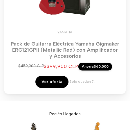
YAMAHA
Pack de Guitarra Eléctrica Yamaha Gigmaker
ERG121GPII (Metallic Red) con Amplificador
y Accesorios
Precio
$399,900 CLP
Precio
$459,900 CLP
Ahorra
$60,000
regular
de
venta
Ver oferta
¡Solo quedan 7!
Recién Llegados