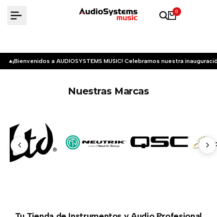
Saltar
0
al
contenido
¡Bienvenidos a AUDIOSYSTEMS MUSIC! Celebramos nuestra inauguració
Nuestras Marcas
Tu Tienda de Instrumentos y Audio Profesional