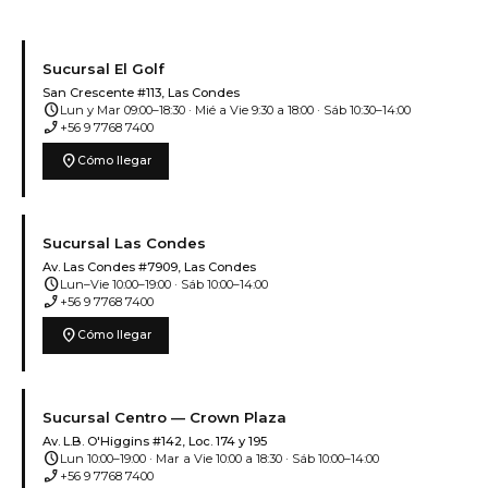
Sucursal El Golf
San Crescente #113, Las Condes
schedule
Lun y Mar 09:00–18:30 · Mié a Vie 9:30 a 18:00 · Sáb 10:30–14:00
phone_enabled
+56 9 7768 7400
location_on
Cómo llegar
Sucursal Las Condes
Av. Las Condes #7909, Las Condes
schedule
Lun–Vie 10:00–19:00 · Sáb 10:00–14:00
phone_enabled
+56 9 7768 7400
location_on
Cómo llegar
Sucursal Centro — Crown Plaza
Av. L.B. O'Higgins #142, Loc. 174 y 195
schedule
Lun 10:00–19:00 · Mar a Vie 10:00 a 18:30 · Sáb 10:00–14:00
phone_enabled
+56 9 7768 7400