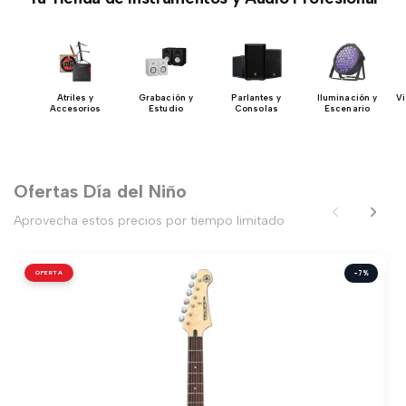
y
Atriles y
Grabación y
Parlantes y
Iluminación y
Vi
res
Accesorios
Estudio
Consolas
Escenario
Ofertas Día del Niño
Aprovecha estos precios por tiempo limitado
OFERTA
-7%