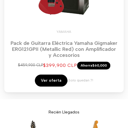
YAMAHA
Pack de Guitarra Eléctrica Yamaha Gigmaker
ERG121GPII (Metallic Red) con Amplificador
y Accesorios
Precio
$399,900 CLP
Precio
$459,900 CLP
Ahorra
$60,000
regular
de
venta
Ver oferta
¡Solo quedan 7!
Recién Llegados