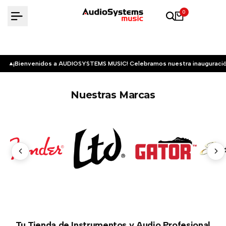
Saltar
0
al
contenido
¡Bienvenidos a AUDIOSYSTEMS MUSIC! Celebramos nuestra inauguració
Nuestras Marcas
Tu Tienda de Instrumentos y Audio Profesional