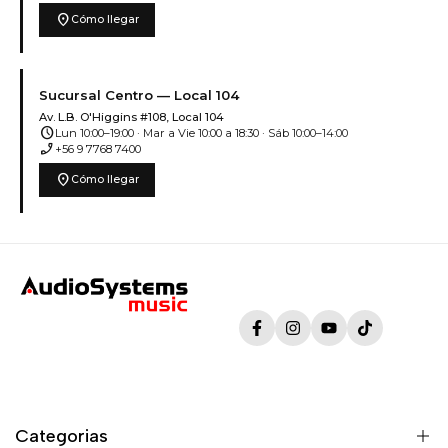
location_on
Cómo llegar
Sucursal Centro — Local 104
Av. L.B. O'Higgins #108, Local 104
schedule
Lun 10:00–19:00 · Mar a Vie 10:00 a 18:30 · Sáb 10:00–14:00
phone_enabled
+56 9 7768 7400
location_on
Cómo llegar
Facebook
Instagram
YouTube
TikTok
Categorias