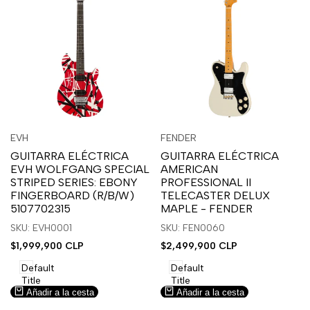
Inicia
Inicia
Inicia
Inicia
Vista
Vista
EVH
FENDER
Proveedor:
Proveedor:
sesión
sesión
sesión
sesión
rápida
rápida
GUITARRA ELÉCTRICA
GUITARRA ELÉCTRICA
para
para
para
para
EVH WOLFGANG SPECIAL
AMERICAN
usar
usar
usar
usar
STRIPED SERIES: EBONY
PROFESSIONAL II
la
Compare
la
Compare
FINGERBOARD (R/B/W)
TELECASTER DELUX
lista
lista
5107702315
MAPLE - FENDER
de
de
SKU: EVH0001
SKU: FEN0060
deseos.
deseos.
Precio
$1,999,900 CLP
Precio
$2,499,900 CLP
de
de
venta
venta
Default
Default
Title
Title
Añadir a la cesta
Añadir a la cesta