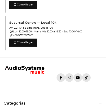
location_on
Cómo llegar
Sucursal Centro — Local 104
Av. L.B. O'Higgins #108, Local 104
schedule
Lun 10:00–19:00 · Mar a Vie 10:00 a 18:30 · Sáb 10:00–14:00
phone_enabled
+56 9 7768 7400
location_on
Cómo llegar
Facebook
Instagram
YouTube
TikTok
Categorias