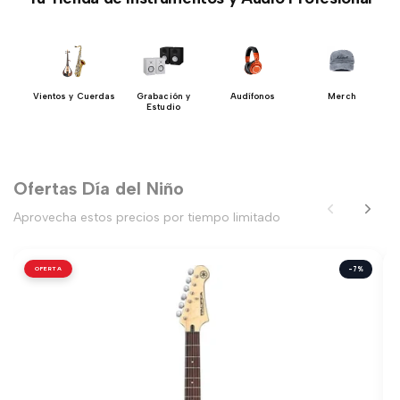
DJ
Vientos y Cuerdas
Grabación y
Audífonos
Merch
Estudio
Ofertas Día del Niño
Aprovecha estos precios por tiempo limitado
OFERTA
-7%