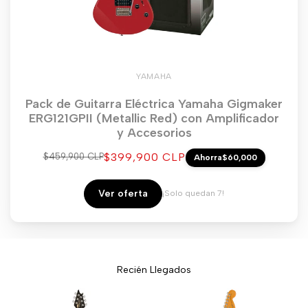
YAMAHA
Pack de Guitarra Eléctrica Yamaha Gigmaker
ERG121GPII (Metallic Red) con Amplificador
y Accesorios
Precio
$399,900 CLP
Precio
$459,900 CLP
Ahorra
$60,000
regular
de
venta
Ver oferta
¡Solo quedan 7!
Recién Llegados