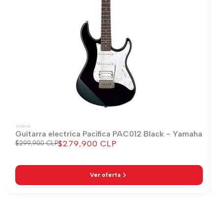
YAMAHA
Guitarra electrica Pacifica PAC012 Black - Yamaha
$279,900 CLP
Precio
$299,900 CLP
Precio
regular
de
venta
Ver oferta