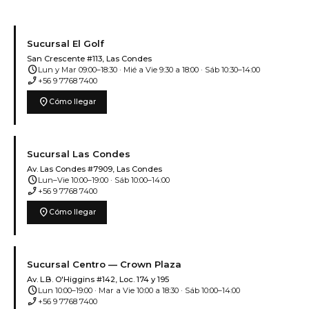
Sucursal El Golf
San Crescente #113, Las Condes
schedule
Lun y Mar 09:00–18:30 · Mié a Vie 9:30 a 18:00 · Sáb 10:30–14:00
phone_enabled
+56 9 7768 7400
location_on
Cómo llegar
Sucursal Las Condes
Av. Las Condes #7909, Las Condes
schedule
Lun–Vie 10:00–19:00 · Sáb 10:00–14:00
phone_enabled
+56 9 7768 7400
location_on
Cómo llegar
Sucursal Centro — Crown Plaza
Av. L.B. O'Higgins #142, Loc. 174 y 195
schedule
Lun 10:00–19:00 · Mar a Vie 10:00 a 18:30 · Sáb 10:00–14:00
phone_enabled
+56 9 7768 7400