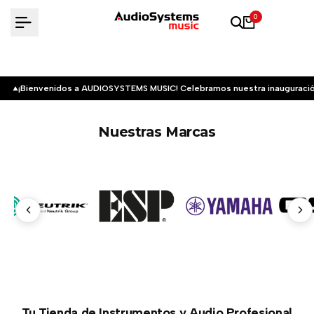
Saltar
0
al
contenido
¡Bienvenidos a AUDIOSYSTEMS MUSIC! Celebramos nuestra inauguració
Nuestras Marcas
Tu Tienda de Instrumentos y Audio Profesional