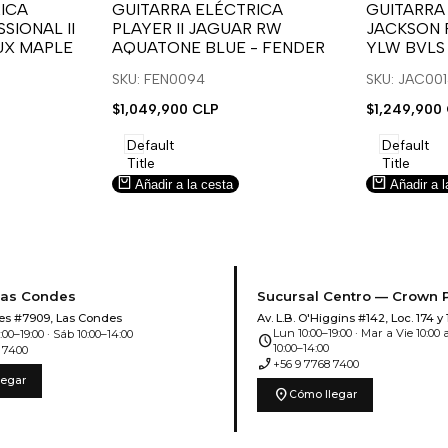
para
para
para
para
ICA
GUITARRA ELÉCTRICA
GUITARRA
SIONAL II
PLAYER II JAGUAR RW
JACKSON 
usar
usar
usar
usar
UX MAPLE
AQUATONE BLUE - FENDER
YLW BVLS
la
Compare
la
Compar
lista
lista
SKU: FEN0094
SKU: JAC00
de
de
Precio
$1,049,900 CLP
Precio
$1,249,900
deseos.
deseos.
de
de
venta
venta
Default
Default
Title
Title
Añadir a la cesta
Añadir a l
Las Condes
Sucursal Centro — Crown 
es #7909, Las Condes
Av. L.B. O'Higgins #142, Loc. 174 y 
Lun 10:00–19:00 · Mar a Vie 10:00 a
00–19:00 · Sáb 10:00–14:00
schedule
10:00–14:00
 7400
phone_enabled
+56 9 7768 7400
legar
location_on
Cómo llegar