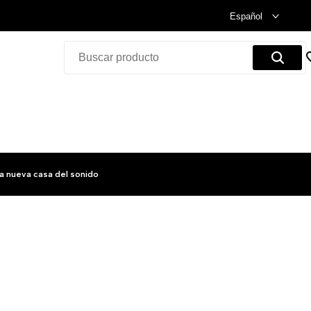
Celebramos nuestra inauguración.
Compra Ya!
Español
a nueva casa del sonido