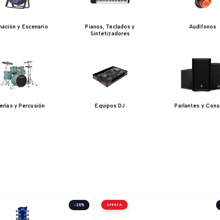
inación y Escenario
Pianos, Teclados y
Audífonos
Sintetizadores
erías y Percusión
Equipos DJ
Parlantes y Cons
-20%
OFERTA