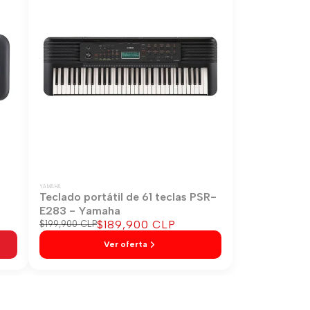
YAMAHA
-
Teclado portátil de 61 teclas PSR-
E283 - Yamaha
Precio
$189,900 CLP
Precio
$199,900 CLP
regular
de
Ver oferta
venta