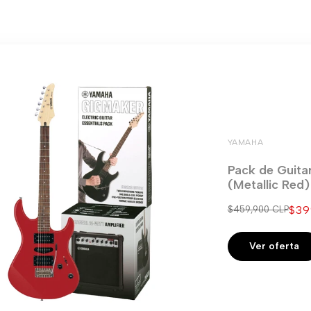
YAMAHA
Pack de Guita
(Metallic Red
Pre
$39
Precio
$459,900 CLP
regular
de
ven
Ver oferta