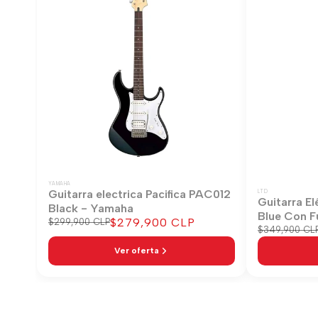
YAMAHA
Guitarra electrica Pacifica PAC012
LTD
Guitarra El
Black - Yamaha
Blue Con F
Precio
$279,900 CLP
Precio
$299,900 CLP
Precio
$349,900 CL
regular
de
regular
venta
Ver oferta