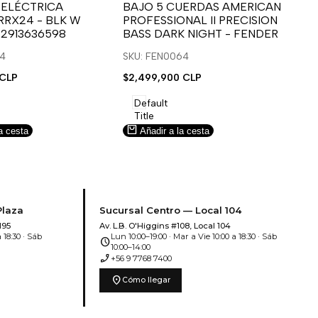
para
para
 ELÉCTRICA
BAJO 5 CUERDAS AMERICAN
B
RRX24 - BLK W
PROFESSIONAL II PRECISION
FA
usar
usar
u
 2913636598
BASS DARK NIGHT - FENDER
SN
e
la
Compare
l
lista
l
14
SKU: FEN0064
SK
de
 CLP
Precio
$2,499,900 CLP
Pr
$5
deseos.
de
de
venta
ve
Default
Title
a cesta
Añadir a la cesta
Plaza
Sucursal Centro — Local 104
195
Av. L.B. O'Higgins #108, Local 104
 18:30 · Sáb
Lun 10:00–19:00 · Mar a Vie 10:00 a 18:30 · Sáb
schedule
10:00–14:00
phone_enabled
+56 9 7768 7400
location_on
Cómo llegar