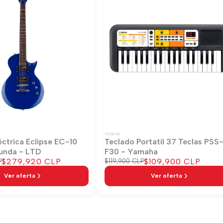
YAMAHA
éctrica Eclipse EC-10
Teclado Portatil 37 Teclas PSS
unda - LTD
F30 - Yamaha
Precio
$279,920 CLP
Precio
$109,900 CLP
P
Precio
$119,900 CLP
regular
de
de
Ver oferta
Ver oferta
venta
venta