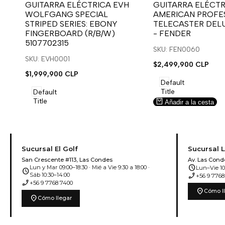
para
para
para
para
GUITARRA ELÉCTRICA EVH
GUITARRA ELÉCTR
WOLFGANG SPECIAL
AMERICAN PROFES
usar
usar
usar
usar
STRIPED SERIES: EBONY
TELECASTER DEL
la
Compare
la
Compare
FINGERBOARD (R/B/W)
- FENDER
lista
lista
5107702315
de
de
SKU: FEN0060
deseos.
deseos.
SKU: EVH0001
Precio
$2,499,900 CLP
de
Precio
$1,999,900 CLP
venta
de
Default
venta
Title
Default
Title
Añadir a la cesta
Añadir a la cesta
Sucursal El Golf
Sucursal 
San Crescente #113, Las Condes
Av. Las Cond
schedule
Lun y Mar 09:00–18:30 · Mié a Vie 9:30 a 18:00 ·
Lun–Vie 10:
schedule
phone_enabled
Sáb 10:30–14:00
+56 9 7768
phone_enabled
+56 9 7768 7400
location_on
Cómo l
location_on
Cómo llegar