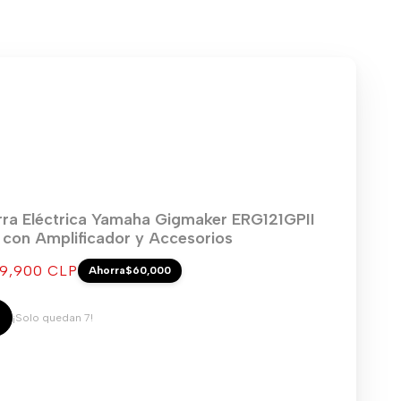
rra Eléctrica Yamaha Gigmaker ERG121GPII
) con Amplificador y Accesorios
cio
9,900 CLP
Ahorra
$60,000
ta
¡Solo quedan 7!