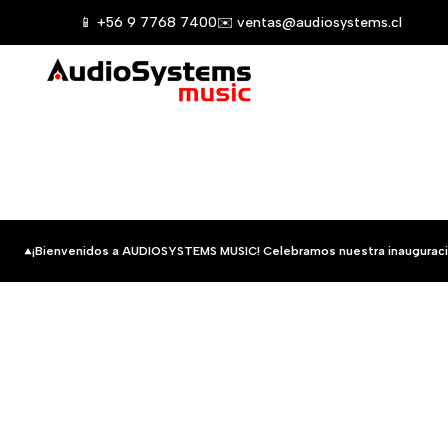
Saltar
📱 +56 9 7768 7400
✉️ ventas@audiosystems.cl
al
contenido
¡Bienvenidos a AUDIOSYSTEMS MUSIC! Celebramos nuestra inauguraci