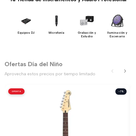
h
Equipos DJ
Microfonía
Grabación y
Iluminación y
Estudio
Escenario
Ofertas Día del Niño
Aprovecha estos precios por tiempo limitado
OFERTA
-7%