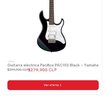
YAMAHA
Guitarra electrica Pacifica PAC012 Black - Yamaha
$279,900 CLP
Precio
$299,900 CLP
Precio
regular
de
venta
Ver oferta