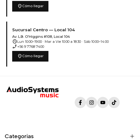
location_on
Cómo llegar
Sucursal Centro — Local 104
Av. L.B. O'Higgins #108, Local 104
schedule
Lun 10:00–19:00 · Mar a Vie 10:00 a 18:30 · Sáb 10:00–14:00
phone_enabled
+56 9 7768 7400
location_on
Cómo llegar
Facebook
Instagram
YouTube
TikTok
Categorias