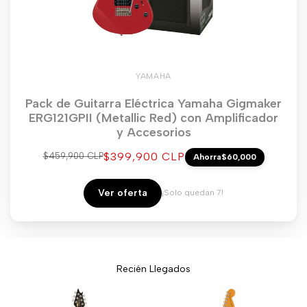
YAMAHA
Pack de Guitarra Eléctrica Yamaha Gigmaker
ERG121GPII (Metallic Red) con Amplificador
y Accesorios
Precio
$399,900 CLP
Precio
$459,900 CLP
Ahorra
$60,000
regular
de
venta
Ver oferta
¡Solo quedan 7!
Recién Llegados