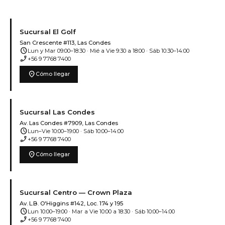
Sucursal El Golf
San Crescente #113, Las Condes
schedule
Lun y Mar 09:00–18:30 · Mié a Vie 9:30 a 18:00 · Sáb 10:30–14:00
phone_enabled
+56 9 7768 7400
location_on
Cómo llegar
Sucursal Las Condes
Av. Las Condes #7909, Las Condes
schedule
Lun–Vie 10:00–19:00 · Sáb 10:00–14:00
phone_enabled
+56 9 7768 7400
location_on
Cómo llegar
Sucursal Centro — Crown Plaza
Av. L.B. O'Higgins #142, Loc. 174 y 195
schedule
Lun 10:00–19:00 · Mar a Vie 10:00 a 18:30 · Sáb 10:00–14:00
phone_enabled
+56 9 7768 7400