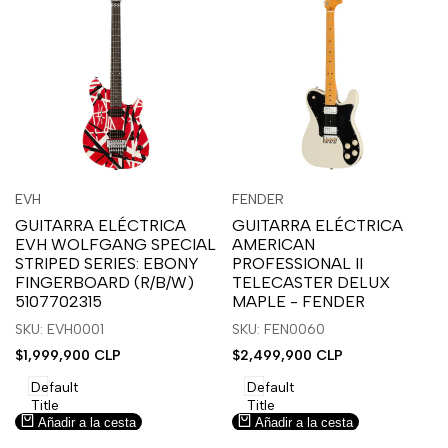
Inicia
Inicia
Inicia
Inicia
Vista
Vista
EVH
FENDER
Proveedor:
Proveedor:
sesión
sesión
sesión
sesión
rápida
rápida
GUITARRA ELÉCTRICA
GUITARRA ELÉCTRICA
para
para
para
para
EVH WOLFGANG SPECIAL
AMERICAN
usar
usar
usar
usar
STRIPED SERIES: EBONY
PROFESSIONAL II
la
Compare
la
Compare
FINGERBOARD (R/B/W)
TELECASTER DELUX
lista
lista
5107702315
MAPLE - FENDER
de
de
SKU: EVH0001
SKU: FEN0060
deseos.
deseos.
Precio
$1,999,900 CLP
Precio
$2,499,900 CLP
de
de
venta
venta
Default
Default
Title
Title
Añadir a la cesta
Añadir a la cesta