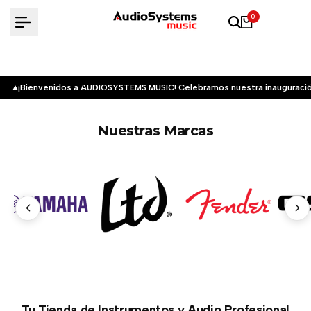
Saltar
0
al
contenido
¡Bienvenidos a AUDIOSYSTEMS MUSIC! Celebramos nuestra inauguració
Nuestras Marcas
Tu Tienda de Instrumentos y Audio Profesional