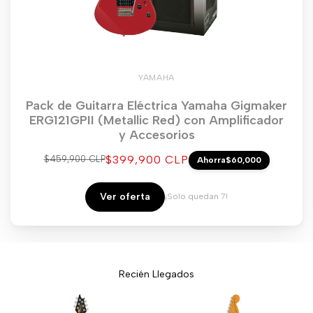
YAMAHA
Pack de Guitarra Eléctrica Yamaha Gigmaker
ERG121GPII (Metallic Red) con Amplificador
y Accesorios
Precio
$399,900 CLP
Precio
$459,900 CLP
Ahorra
$60,000
regular
de
venta
Ver oferta
¡Solo quedan 7!
Recién Llegados