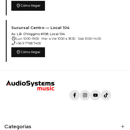
location_on
Cómo llegar
Sucursal Centro — Local 104
Av. L.B. O'Higgins #108, Local 104
schedule
Lun 10:00–19:00 · Mar a Vie 10:00 a 18:30 · Sáb 10:00–14:00
phone_enabled
+56 9 7768 7400
location_on
Cómo llegar
Facebook
Instagram
YouTube
TikTok
Categorias