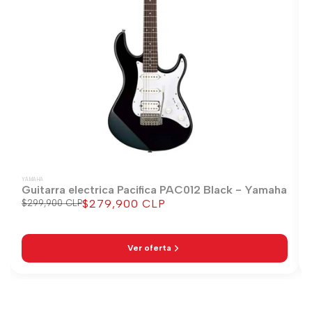
YAMAHA
Guitarra electrica Pacifica PAC012 Black - Yamaha
$279,900 CLP
Precio
$299,900 CLP
Precio
regular
de
venta
Ver oferta