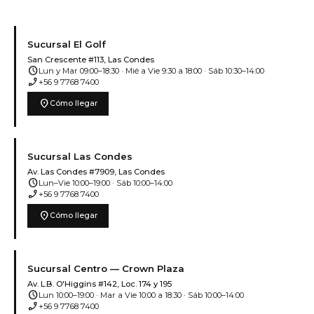
Sucursal El Golf
San Crescente #113, Las Condes
schedule
Lun y Mar 09:00–18:30 · Mié a Vie 9:30 a 18:00 · Sáb 10:30–14:00
phone_enabled
+56 9 7768 7400
location_on
Cómo llegar
Sucursal Las Condes
Av. Las Condes #7909, Las Condes
schedule
Lun–Vie 10:00–19:00 · Sáb 10:00–14:00
phone_enabled
+56 9 7768 7400
location_on
Cómo llegar
Sucursal Centro — Crown Plaza
Av. L.B. O'Higgins #142, Loc. 174 y 195
schedule
Lun 10:00–19:00 · Mar a Vie 10:00 a 18:30 · Sáb 10:00–14:00
phone_enabled
+56 9 7768 7400