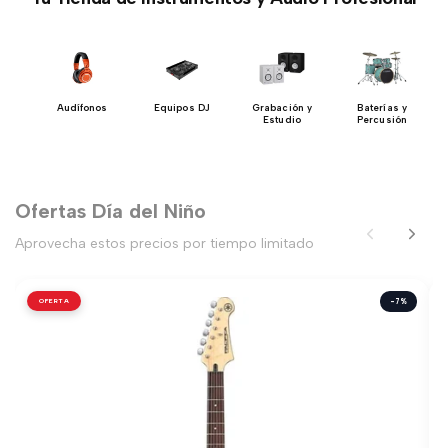
n y
Audífonos
Equipos DJ
Grabación y
Baterías y
io
Estudio
Percusión
Ofertas Día del Niño
Aprovecha estos precios por tiempo limitado
OFERTA
-7%