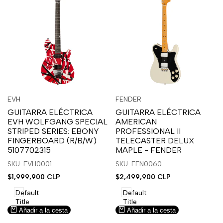
Inicia
Inicia
Inicia
Inicia
Vista
Vista
EVH
FENDER
Proveedor:
Proveedor:
sesión
sesión
sesión
sesión
rápida
rápida
GUITARRA ELÉCTRICA
GUITARRA ELÉCTRICA
para
para
para
para
EVH WOLFGANG SPECIAL
AMERICAN
usar
usar
usar
usar
STRIPED SERIES: EBONY
PROFESSIONAL II
la
Compare
la
Compare
FINGERBOARD (R/B/W)
TELECASTER DELUX
lista
lista
5107702315
MAPLE - FENDER
de
de
SKU: EVH0001
SKU: FEN0060
deseos.
deseos.
Precio
$1,999,900 CLP
Precio
$2,499,900 CLP
de
de
venta
venta
Default
Default
Title
Title
Añadir a la cesta
Añadir a la cesta