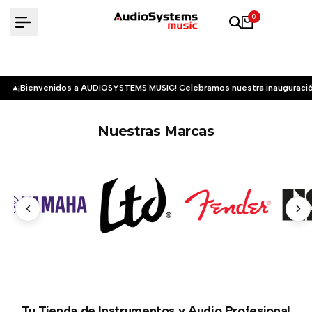
Saltar
0
al
contenido
¡Bienvenidos a AUDIOSYSTEMS MUSIC! Celebramos nuestra inauguració
Nuestras Marcas
Tu Tienda de Instrumentos y Audio Profesional