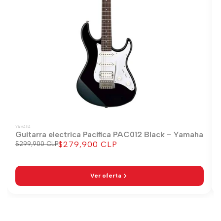
YAMAHA
Guitarra electrica Pacifica PAC012 Black - Yamaha
$279,900 CLP
Precio
$299,900 CLP
Precio
regular
de
venta
Ver oferta