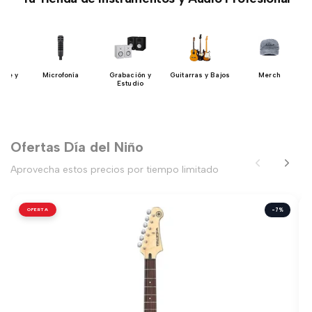
ase y
Microfonía
Grabación y
Guitarras y Bajos
Merch
es
Estudio
Ofertas Día del Niño
Aprovecha estos precios por tiempo limitado
OFERTA
-7%