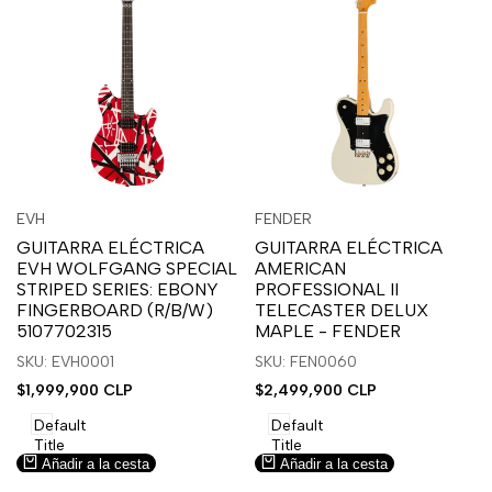
Inicia
Inicia
Inicia
Inicia
Vista
Vista
EVH
FENDER
Proveedor:
Proveedor:
sesión
sesión
sesión
sesión
rápida
rápida
GUITARRA ELÉCTRICA
GUITARRA ELÉCTRICA
para
para
para
para
EVH WOLFGANG SPECIAL
AMERICAN
usar
usar
usar
usar
STRIPED SERIES: EBONY
PROFESSIONAL II
la
Compare
la
Compare
FINGERBOARD (R/B/W)
TELECASTER DELUX
lista
lista
5107702315
MAPLE - FENDER
de
de
SKU: EVH0001
SKU: FEN0060
deseos.
deseos.
Precio
$1,999,900 CLP
Precio
$2,499,900 CLP
de
de
venta
venta
Default
Default
Title
Title
Añadir a la cesta
Añadir a la cesta