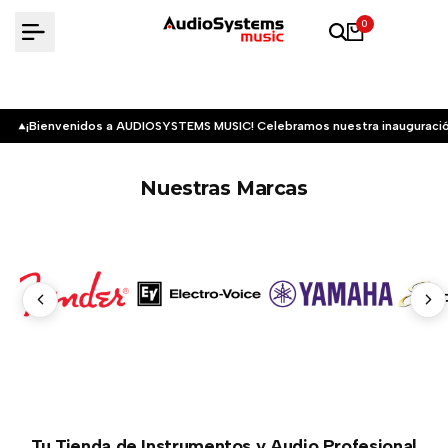
Saltar
0
al
contenido
¡Bienvenidos a AUDIOSYSTEMS MUSIC! Celebramos nuestra inauguració
Nuestras Marcas
Tu Tienda de Instrumentos y Audio Profesional