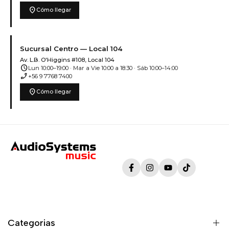
location_on
Cómo llegar
Sucursal Centro — Local 104
Av. L.B. O'Higgins #108, Local 104
schedule
Lun 10:00–19:00 · Mar a Vie 10:00 a 18:30 · Sáb 10:00–14:00
phone_enabled
+56 9 7768 7400
location_on
Cómo llegar
Facebook
Instagram
YouTube
TikTok
Categorias