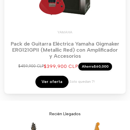
YAMAHA
Pack de Guitarra Eléctrica Yamaha Gigmaker
ERG121GPII (Metallic Red) con Amplificador
y Accesorios
Precio
$399,900 CLP
Precio
$459,900 CLP
Ahorra
$60,000
regular
de
venta
Ver oferta
¡Solo quedan 7!
Recién Llegados