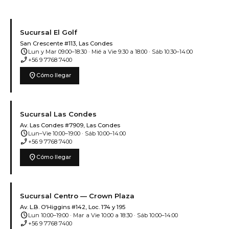
Sucursal El Golf
San Crescente #113, Las Condes
schedule
Lun y Mar 09:00–18:30 · Mié a Vie 9:30 a 18:00 · Sáb 10:30–14:00
phone_enabled
+56 9 7768 7400
location_on
Cómo llegar
Sucursal Las Condes
Av. Las Condes #7909, Las Condes
schedule
Lun–Vie 10:00–19:00 · Sáb 10:00–14:00
phone_enabled
+56 9 7768 7400
location_on
Cómo llegar
Sucursal Centro — Crown Plaza
Av. L.B. O'Higgins #142, Loc. 174 y 195
schedule
Lun 10:00–19:00 · Mar a Vie 10:00 a 18:30 · Sáb 10:00–14:00
phone_enabled
+56 9 7768 7400