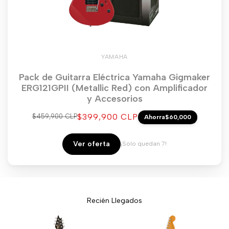
YAMAHA
Pack de Guitarra Eléctrica Yamaha Gigmaker
ERG121GPII (Metallic Red) con Amplificador
y Accesorios
Precio
$399,900 CLP
Precio
$459,900 CLP
Ahorra
$60,000
regular
de
venta
Ver oferta
¡Solo quedan 7!
Recién Llegados