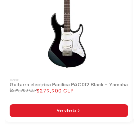
YAMAHA
Guitarra electrica Pacifica PAC012 Black - Yamaha
$279,900 CLP
Precio
$299,900 CLP
Precio
regular
de
venta
Ver oferta