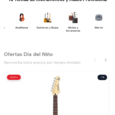
ón y
Audífonos
Guitarras y Bajos
Atriles y
Merch
io
Accesorios
Ofertas Día del Niño
Aprovecha estos precios por tiempo limitado
OFERTA
-7%