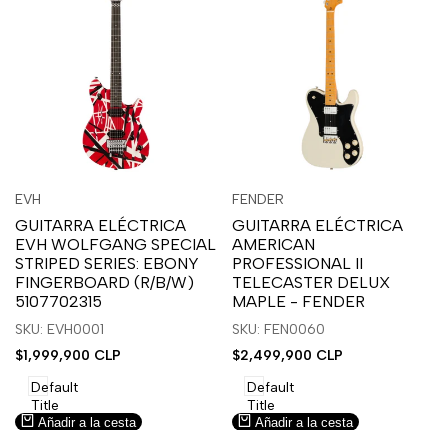
Inicia
Inicia
Inicia
Inicia
Vista
Vista
EVH
FENDER
Proveedor:
Proveedor:
sesión
sesión
sesión
sesión
rápida
rápida
GUITARRA ELÉCTRICA
GUITARRA ELÉCTRICA
para
para
para
para
EVH WOLFGANG SPECIAL
AMERICAN
usar
usar
usar
usar
STRIPED SERIES: EBONY
PROFESSIONAL II
la
Compare
la
Compare
FINGERBOARD (R/B/W)
TELECASTER DELUX
lista
lista
5107702315
MAPLE - FENDER
de
de
SKU: EVH0001
SKU: FEN0060
deseos.
deseos.
Precio
$1,999,900 CLP
Precio
$2,499,900 CLP
de
de
venta
venta
Default
Default
Title
Title
Añadir a la cesta
Añadir a la cesta