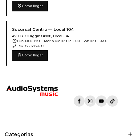
location_on
Cómo llegar
Sucursal Centro — Local 104
Av. L.B. O'Higgins #108, Local 104
schedule
Lun 10:00–19:00 · Mar a Vie 10:00 a 18:30 · Sáb 10:00–14:00
phone_enabled
+56 9 7768 7400
location_on
Cómo llegar
Facebook
Instagram
YouTube
TikTok
Categorias