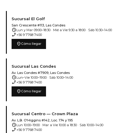
Sucursal El Golf
San Crescente #113, Las Condes
schedule
Lun y Mar 09:00–18:30 · Mié a Vie 9:30 a 18:00 · Sáb 10:30–14:00
phone_enabled
+56 9 7768 7400
location_on
Cómo llegar
Sucursal Las Condes
Av. Las Condes #7909, Las Condes
schedule
Lun–Vie 10:00–19:00 · Sáb 10:00–14:00
phone_enabled
+56 9 7768 7400
location_on
Cómo llegar
Sucursal Centro — Crown Plaza
Av. L.B. O'Higgins #142, Loc. 174 y 195
schedule
Lun 10:00–19:00 · Mar a Vie 10:00 a 18:30 · Sáb 10:00–14:00
phone_enabled
+56 9 7768 7400