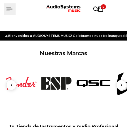
Saltar
0
al
contenido
¡Bienvenidos a AUDIOSYSTEMS MUSIC! Celebramos nuestra inauguració
Nuestras Marcas
Tu Tienda de Instrumentos y Audio Profesional