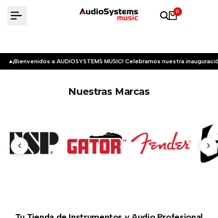
Saltar
0
al
contenido
¡Bienvenidos a AUDIOSYSTEMS MUSIC! Celebramos nuestra inauguració
Nuestras Marcas
Tu Tienda de Instrumentos y Audio Profesional