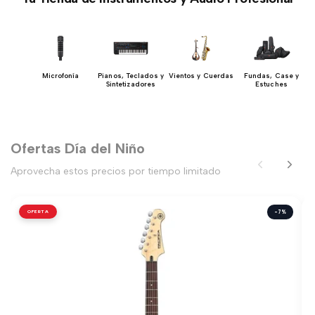
nos
Microfonía
Pianos, Teclados y
Vientos y Cuerdas
Fundas, Case y
Sintetizadores
Estuches
Ofertas Día del Niño
Aprovecha estos precios por tiempo limitado
OFERTA
-7%