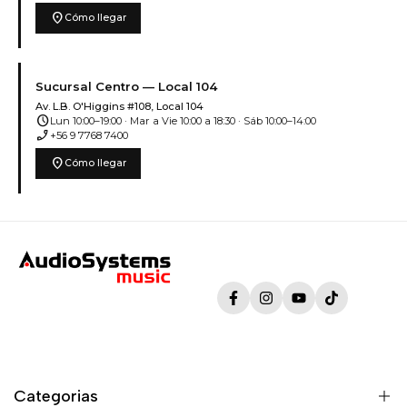
location_on
Cómo llegar
Sucursal Centro — Local 104
Av. L.B. O'Higgins #108, Local 104
schedule
Lun 10:00–19:00 · Mar a Vie 10:00 a 18:30 · Sáb 10:00–14:00
phone_enabled
+56 9 7768 7400
location_on
Cómo llegar
Facebook
Instagram
YouTube
TikTok
Categorias