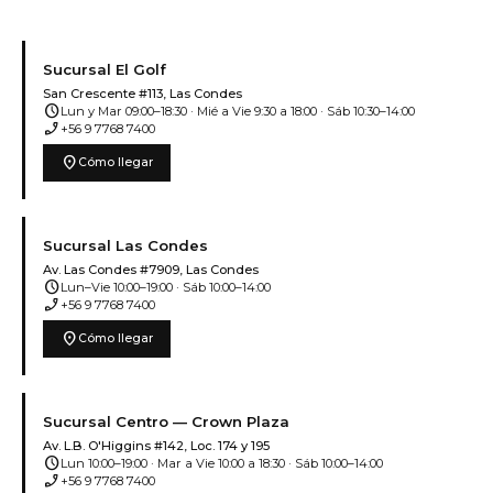
Sucursal El Golf
San Crescente #113, Las Condes
schedule
Lun y Mar 09:00–18:30 · Mié a Vie 9:30 a 18:00 · Sáb 10:30–14:00
phone_enabled
+56 9 7768 7400
location_on
Cómo llegar
Sucursal Las Condes
Av. Las Condes #7909, Las Condes
schedule
Lun–Vie 10:00–19:00 · Sáb 10:00–14:00
phone_enabled
+56 9 7768 7400
location_on
Cómo llegar
Sucursal Centro — Crown Plaza
Av. L.B. O'Higgins #142, Loc. 174 y 195
schedule
Lun 10:00–19:00 · Mar a Vie 10:00 a 18:30 · Sáb 10:00–14:00
phone_enabled
+56 9 7768 7400