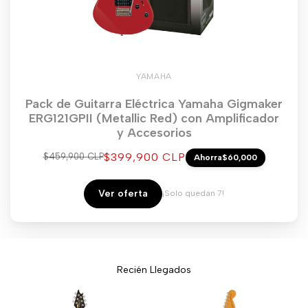
YAMAHA
Pack de Guitarra Eléctrica Yamaha Gigmaker
ERG121GPII (Metallic Red) con Amplificador
y Accesorios
Precio
$399,900 CLP
Precio
$459,900 CLP
Ahorra
$60,000
regular
de
venta
Ver oferta
¡Solo quedan 7!
Recién Llegados