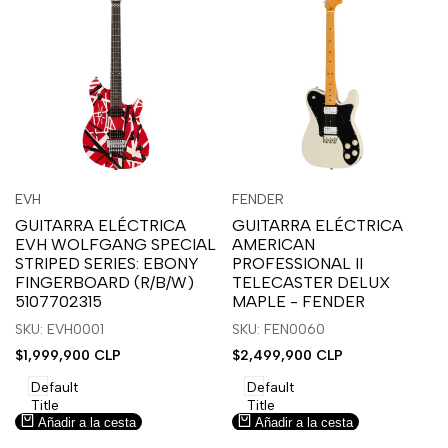
Inicia
Inicia
Inicia
Inicia
Vista
Vista
EVH
FENDER
Proveedor:
Proveedor:
sesión
sesión
sesión
sesión
rápida
rápida
GUITARRA ELÉCTRICA
GUITARRA ELÉCTRICA
para
para
para
para
EVH WOLFGANG SPECIAL
AMERICAN
usar
usar
usar
usar
STRIPED SERIES: EBONY
PROFESSIONAL II
la
Compare
la
Compare
FINGERBOARD (R/B/W)
TELECASTER DELUX
lista
lista
5107702315
MAPLE - FENDER
de
de
SKU: EVH0001
SKU: FEN0060
deseos.
deseos.
Precio
$1,999,900 CLP
Precio
$2,499,900 CLP
de
de
venta
venta
Default
Default
Title
Title
Añadir a la cesta
Añadir a la cesta