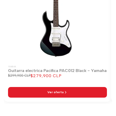
YAMAHA
Guitarra electrica Pacifica PAC012 Black - Yamaha
$279,900 CLP
Precio
$299,900 CLP
Precio
regular
de
venta
Ver oferta