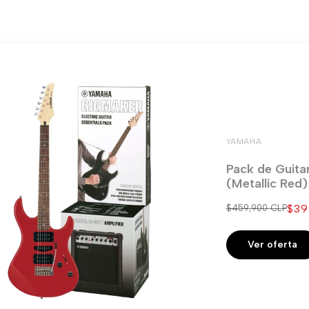
YAMAHA
Pack de Guita
(Metallic Red
Pre
$39
Precio
$459,900 CLP
regular
de
ven
Ver oferta