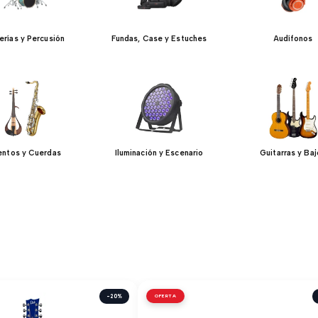
erías y Percusión
Fundas, Case y Estuches
Audífonos
entos y Cuerdas
Iluminación y Escenario
Guitarras y Ba
-20%
OFERTA