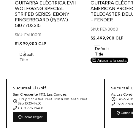
para
para
para
para
GUITARRA ELÉCTRICA EVH
GUITARRA ELÉCTR
WOLFGANG SPECIAL
AMERICAN PROFES
usar
usar
usar
usar
STRIPED SERIES: EBONY
TELECASTER DEL
la
Compare
la
Compare
FINGERBOARD (R/B/W)
- FENDER
lista
lista
5107702315
de
de
SKU: FEN0060
deseos.
deseos.
SKU: EVH0001
Precio
$2,499,900 CLP
de
Precio
$1,999,900 CLP
venta
de
Default
venta
Title
Default
Title
Añadir a la cesta
Añadir a la cesta
Sucursal El Golf
Sucursal 
San Crescente #113, Las Condes
Av. Las Cond
schedule
Lun y Mar 09:00–18:30 · Mié a Vie 9:30 a 18:00 ·
Lun–Vie 10:
schedule
phone_enabled
Sáb 10:30–14:00
+56 9 7768
phone_enabled
+56 9 7768 7400
location_on
Cómo l
location_on
Cómo llegar