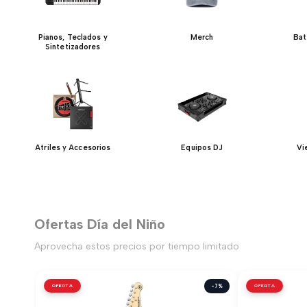
Pianos, Teclados y
Merch
Bat
Sintetizadores
Atriles y Accesorios
Equipos DJ
Vi
Ofertas Día del Niño
Aprovecha estos precios por tiempo limitado
OFERTA
-7%
OFERTA