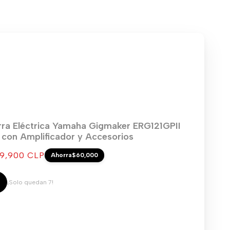
rra Eléctrica Yamaha Gigmaker ERG121GPII
) con Amplificador y Accesorios
cio
9,900 CLP
Ahorra
$60,000
ta
¡Solo quedan 7!