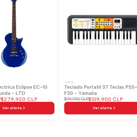
YAMAHA
éctrica Eclipse EC-10
Teclado Portatil 37 Teclas PSS
unda - LTD
F30 - Yamaha
Precio
$279,920 CLP
Precio
$109,900 CLP
P
Precio
$119,900 CLP
regular
de
de
Ver oferta
Ver oferta
venta
venta