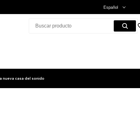
Celebramos nuestra inauguración.
Compra Ya!
Español
a nueva casa del sonido