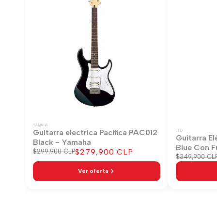
YAMAHA
Guitarra electrica Pacifica PAC012
LTD
Guitarra El
Black - Yamaha
Blue Con F
Precio
$279,900 CLP
Precio
$299,900 CLP
Precio
$349,900 CL
regular
de
regular
venta
Ver oferta