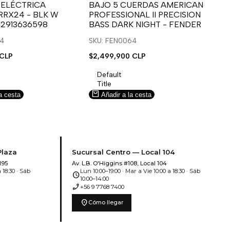
para
para
 ELÉCTRICA
BAJO 5 CUERDAS AMERICAN
B
RRX24 - BLK W
PROFESSIONAL II PRECISION
FA
usar
usar
u
 2913636598
BASS DARK NIGHT - FENDER
SN
e
la
Compare
l
lista
l
14
SKU: FEN0064
SK
de
 CLP
Precio
$2,499,900 CLP
Pr
$5
deseos.
de
de
venta
ve
Default
Title
a cesta
Añadir a la cesta
Plaza
Sucursal Centro — Local 104
195
Av. L.B. O'Higgins #108, Local 104
 18:30 · Sáb
Lun 10:00–19:00 · Mar a Vie 10:00 a 18:30 · Sáb
schedule
10:00–14:00
phone_enabled
+56 9 7768 7400
location_on
Cómo llegar