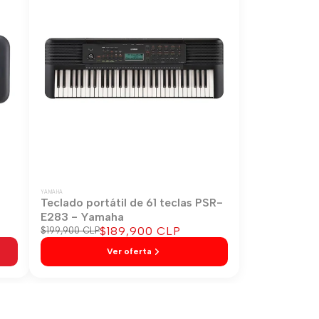
YAMAHA
-
Teclado portátil de 61 teclas PSR-
E283 - Yamaha
Precio
$189,900 CLP
Precio
$199,900 CLP
regular
de
Ver oferta
venta