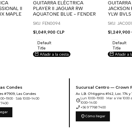
para
para
para
para
ICA
GUITARRA ELÉCTRICA
GUITARRA
SIONAL II
PLAYER II JAGUAR RW
JACKSON 
usar
usar
usar
usar
UX MAPLE
AQUATONE BLUE - FENDER
YLW BVLS
la
Compare
la
Compar
lista
lista
SKU: FEN0094
SKU: JAC00
de
de
Precio
$1,049,900 CLP
Precio
$1,249,900
deseos.
deseos.
de
de
venta
venta
Default
Default
Title
Title
Añadir a la cesta
Añadir a l
Las Condes
Sucursal Centro — Crown 
es #7909, Las Condes
Av. L.B. O'Higgins #142, Loc. 174 y 
Lun 10:00–19:00 · Mar a Vie 10:00 a
00–19:00 · Sáb 10:00–14:00
schedule
10:00–14:00
 7400
phone_enabled
+56 9 7768 7400
legar
location_on
Cómo llegar