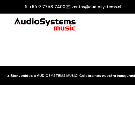
Saltar
📱 +56 9 7768 7400
✉️ ventas@audiosystems.cl
al
contenido
¡Bienvenidos a AUDIOSYSTEMS MUSIC! Celebramos nuestra inauguraci