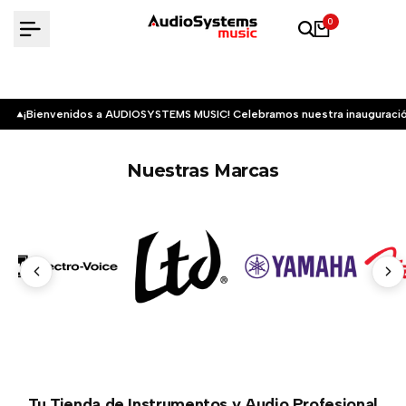
Saltar
0
al
contenido
¡Bienvenidos a AUDIOSYSTEMS MUSIC! Celebramos nuestra inauguració
Nuestras Marcas
Tu Tienda de Instrumentos y Audio Profesional