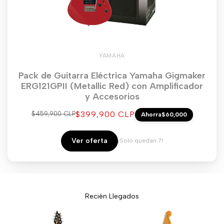
YAMAHA
Pack de Guitarra Eléctrica Yamaha Gigmaker
ERG121GPII (Metallic Red) con Amplificador
y Accesorios
Precio
$399,900 CLP
Precio
$459,900 CLP
Ahorra
$60,000
regular
de
venta
Ver oferta
¡Solo quedan 7!
Recién Llegados