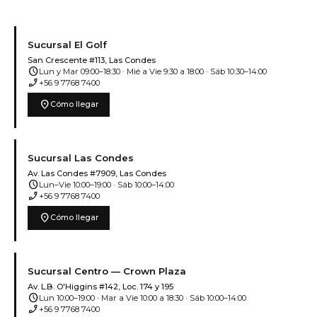
Sucursal El Golf
San Crescente #113, Las Condes
schedule
Lun y Mar 09:00–18:30 · Mié a Vie 9:30 a 18:00 · Sáb 10:30–14:00
phone_enabled
+56 9 7768 7400
location_on
Cómo llegar
Sucursal Las Condes
Av. Las Condes #7909, Las Condes
schedule
Lun–Vie 10:00–19:00 · Sáb 10:00–14:00
phone_enabled
+56 9 7768 7400
location_on
Cómo llegar
Sucursal Centro — Crown Plaza
Av. L.B. O'Higgins #142, Loc. 174 y 195
schedule
Lun 10:00–19:00 · Mar a Vie 10:00 a 18:30 · Sáb 10:00–14:00
phone_enabled
+56 9 7768 7400