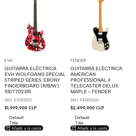
Inicia
Inicia
Inicia
Inicia
Vista
Vista
EVH
FENDER
Proveedor:
Proveedor:
sesión
sesión
sesión
sesión
rápida
rápida
GUITARRA ELÉCTRICA
GUITARRA ELÉCTRICA
para
para
para
para
EVH WOLFGANG SPECIAL
AMERICAN
usar
usar
usar
usar
STRIPED SERIES: EBONY
PROFESSIONAL II
la
Compare
la
Compare
FINGERBOARD (R/B/W)
TELECASTER DELUX
lista
lista
5107702315
MAPLE - FENDER
de
de
SKU: EVH0001
SKU: FEN0060
deseos.
deseos.
Precio
$1,999,900 CLP
Precio
$2,499,900 CLP
de
de
venta
venta
Default
Default
Title
Title
Añadir a la cesta
Añadir a la cesta