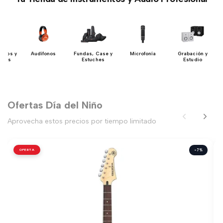
lados y
Audífonos
Fundas, Case y
Microfonía
Grabación y
dores
Estuches
Estudio
Ofertas Día del Niño
Aprovecha estos precios por tiempo limitado
OFERTA
-7%