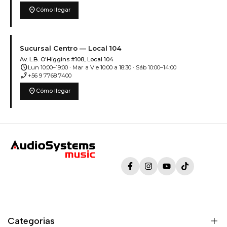
location_on
Cómo llegar
Sucursal Centro — Local 104
Av. L.B. O'Higgins #108, Local 104
schedule
Lun 10:00–19:00 · Mar a Vie 10:00 a 18:30 · Sáb 10:00–14:00
phone_enabled
+56 9 7768 7400
location_on
Cómo llegar
Facebook
Instagram
YouTube
TikTok
Categorias