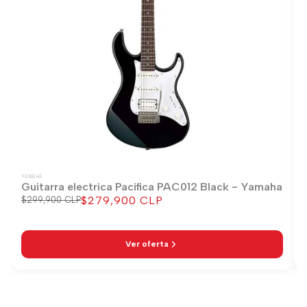
YAMAHA
Guitarra electrica Pacifica PAC012 Black - Yamaha
$279,900 CLP
Precio
$299,900 CLP
Precio
regular
de
venta
Ver oferta