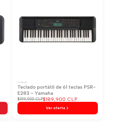
YAMAHA
-
Teclado portátil de 61 teclas PSR-
E283 - Yamaha
Precio
$189,900 CLP
Precio
$199,900 CLP
regular
de
Ver oferta
venta