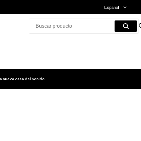
Celebramos nuestra inauguración.
Compra Ya!
Español
a nueva casa del sonido