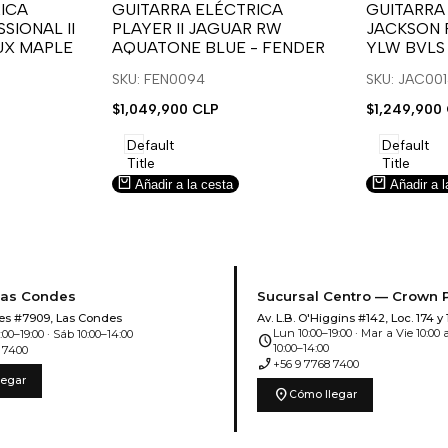
para
para
para
para
ICA
GUITARRA ELÉCTRICA
GUITARRA
SIONAL II
PLAYER II JAGUAR RW
JACKSON 
usar
usar
usar
usar
UX MAPLE
AQUATONE BLUE - FENDER
YLW BVLS
la
Compare
la
Compar
lista
lista
SKU: FEN0094
SKU: JAC00
de
de
Precio
$1,049,900 CLP
Precio
$1,249,900
deseos.
deseos.
de
de
venta
venta
Default
Default
Title
Title
Añadir a la cesta
Añadir a l
Las Condes
Sucursal Centro — Crown 
es #7909, Las Condes
Av. L.B. O'Higgins #142, Loc. 174 y 
Lun 10:00–19:00 · Mar a Vie 10:00 a
00–19:00 · Sáb 10:00–14:00
schedule
10:00–14:00
 7400
phone_enabled
+56 9 7768 7400
legar
location_on
Cómo llegar