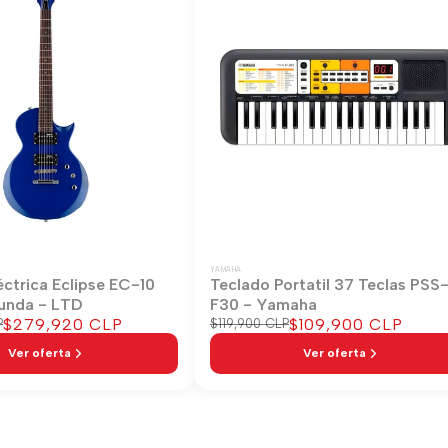
YAMAHA
éctrica Eclipse EC-10
Teclado Portatil 37 Teclas PSS
unda - LTD
F30 - Yamaha
Precio
$279,920 CLP
Precio
$109,900 CLP
P
Precio
$119,900 CLP
regular
de
de
Ver oferta
Ver oferta
venta
venta