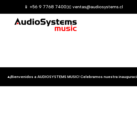
Saltar
📱 +56 9 7768 7400
✉️ ventas@audiosystems.cl
al
contenido
¡Bienvenidos a AUDIOSYSTEMS MUSIC! Celebramos nuestra inauguraci