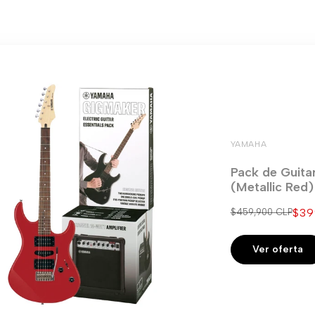
YAMAHA
Pack de Guita
(Metallic Red
Pre
$39
Precio
$459,900 CLP
regular
de
ven
Ver oferta