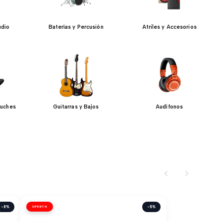
udio
Baterías y Percusión
Atriles y Accesorios
tuches
Guitarras y Bajos
Audífonos
-8%
OFERTA
-5%