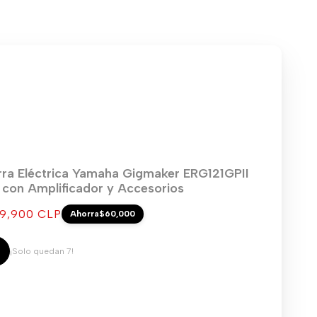
rra Eléctrica Yamaha Gigmaker ERG121GPII
) con Amplificador y Accesorios
cio
9,900 CLP
Ahorra
$60,000
ta
¡Solo quedan 7!