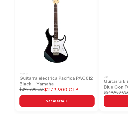
YAMAHA
Guitarra electrica Pacifica PAC012
LTD
Guitarra El
Black - Yamaha
Blue Con F
Precio
$279,900 CLP
Precio
$299,900 CLP
Precio
$349,900 CL
regular
de
regular
venta
Ver oferta