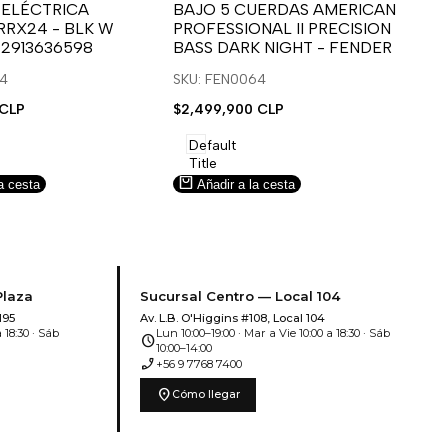
para
para
 ELÉCTRICA
BAJO 5 CUERDAS AMERICAN
B
RRX24 - BLK W
PROFESSIONAL II PRECISION
FA
usar
usar
u
 2913636598
BASS DARK NIGHT - FENDER
SN
e
la
Compare
l
lista
l
14
SKU: FEN0064
SK
de
 CLP
Precio
$2,499,900 CLP
Pr
$5
deseos.
de
de
venta
ve
Default
Title
a cesta
Añadir a la cesta
Plaza
Sucursal Centro — Local 104
195
Av. L.B. O'Higgins #108, Local 104
 18:30 · Sáb
Lun 10:00–19:00 · Mar a Vie 10:00 a 18:30 · Sáb
schedule
10:00–14:00
phone_enabled
+56 9 7768 7400
location_on
Cómo llegar