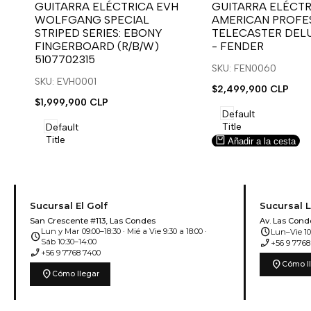
para
para
para
para
GUITARRA ELÉCTRICA EVH
GUITARRA ELÉCTR
WOLFGANG SPECIAL
AMERICAN PROFES
usar
usar
usar
usar
STRIPED SERIES: EBONY
TELECASTER DEL
la
Compare
la
Compare
FINGERBOARD (R/B/W)
- FENDER
lista
lista
5107702315
de
de
SKU: FEN0060
deseos.
deseos.
SKU: EVH0001
Precio
$2,499,900 CLP
de
Precio
$1,999,900 CLP
venta
de
Default
venta
Title
Default
Title
Añadir a la cesta
Añadir a la cesta
Sucursal El Golf
Sucursal 
San Crescente #113, Las Condes
Av. Las Cond
schedule
Lun y Mar 09:00–18:30 · Mié a Vie 9:30 a 18:00 ·
Lun–Vie 10:
schedule
phone_enabled
Sáb 10:30–14:00
+56 9 7768
phone_enabled
+56 9 7768 7400
location_on
Cómo l
location_on
Cómo llegar