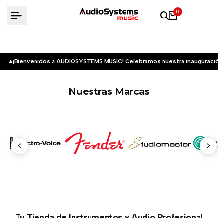
Saltar
0
al
contenido
¡Bienvenidos a AUDIOSYSTEMS MUSIC! Celebramos nuestra inauguració
Nuestras Marcas
Tu Tienda de Instrumentos y Audio Profesional