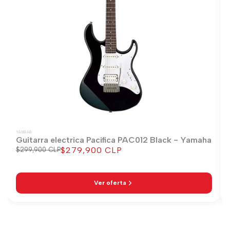
YAMAHA
Guitarra electrica Pacifica PAC012 Black - Yamaha
$279,900 CLP
Precio
$299,900 CLP
Precio
regular
de
venta
Ver oferta