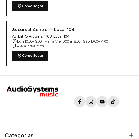
location_on
Cómo llegar
Sucursal Centro — Local 104
Av. L.B. O'Higgins #108, Local 104
schedule
Lun 10:00–19:00 · Mar a Vie 10:00 a 18:30 · Sáb 10:00–14:00
phone_enabled
+56 9 7768 7400
location_on
Cómo llegar
Facebook
Instagram
YouTube
TikTok
Categorias