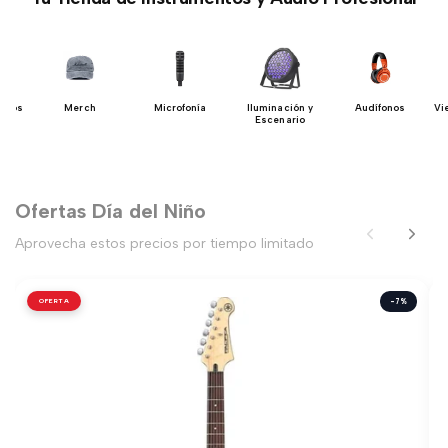
Bajos
Merch
Microfonía
Iluminación y
Audífonos
Vi
Escenario
Ofertas Día del Niño
Aprovecha estos precios por tiempo limitado
OFERTA
-7%