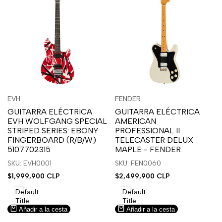
Inicia
Inicia
Inicia
Inicia
Vista
Vista
EVH
FENDER
Proveedor:
Proveedor:
sesión
sesión
sesión
sesión
rápida
rápida
GUITARRA ELÉCTRICA
GUITARRA ELÉCTRICA
para
para
para
para
EVH WOLFGANG SPECIAL
AMERICAN
usar
usar
usar
usar
STRIPED SERIES: EBONY
PROFESSIONAL II
la
Compare
la
Compare
FINGERBOARD (R/B/W)
TELECASTER DELUX
lista
lista
5107702315
MAPLE - FENDER
de
de
SKU: EVH0001
SKU: FEN0060
deseos.
deseos.
Precio
$1,999,900 CLP
Precio
$2,499,900 CLP
de
de
venta
venta
Default
Default
Title
Title
Añadir a la cesta
Añadir a la cesta