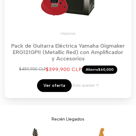
YAMAHA
Pack de Guitarra Eléctrica Yamaha Gigmaker
ERG121GPII (Metallic Red) con Amplificador
y Accesorios
Precio
$399,900 CLP
Precio
$459,900 CLP
Ahorra
$60,000
regular
de
venta
Ver oferta
¡Solo quedan 7!
Recién Llegados