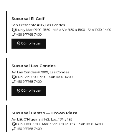
Sucursal El Golf
San Crescente #113, Las Condes
schedule
Lun y Mar 09:00–18:30 · Mié a Vie 9:30 a 18:00 · Sáb 10:30–14:00
phone_enabled
+56 9 7768 7400
location_on
Cómo llegar
Sucursal Las Condes
Av. Las Condes #7909, Las Condes
schedule
Lun–Vie 10:00–19:00 · Sáb 10:00–14:00
phone_enabled
+56 9 7768 7400
location_on
Cómo llegar
Sucursal Centro — Crown Plaza
Av. L.B. O'Higgins #142, Loc. 174 y 195
schedule
Lun 10:00–19:00 · Mar a Vie 10:00 a 18:30 · Sáb 10:00–14:00
phone_enabled
+56 9 7768 7400