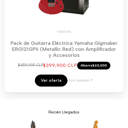
YAMAHA
Pack de Guitarra Eléctrica Yamaha Gigmaker
ERG121GPII (Metallic Red) con Amplificador
y Accesorios
Precio
$399,900 CLP
Precio
$459,900 CLP
Ahorra
$60,000
regular
de
venta
Ver oferta
¡Solo quedan 7!
Recién Llegados