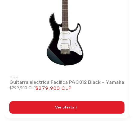
YAMAHA
Guitarra electrica Pacifica PAC012 Black - Yamaha
$279,900 CLP
Precio
$299,900 CLP
Precio
regular
de
venta
Ver oferta