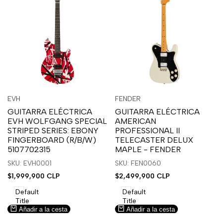
Inicia
Inicia
Inicia
Inicia
Vista
Vista
EVH
FENDER
Proveedor:
Proveedor:
sesión
sesión
sesión
sesión
rápida
rápida
GUITARRA ELÉCTRICA
GUITARRA ELÉCTRICA
para
para
para
para
EVH WOLFGANG SPECIAL
AMERICAN
usar
usar
usar
usar
STRIPED SERIES: EBONY
PROFESSIONAL II
la
Compare
la
Compare
FINGERBOARD (R/B/W)
TELECASTER DELUX
lista
lista
5107702315
MAPLE - FENDER
de
de
SKU: EVH0001
SKU: FEN0060
deseos.
deseos.
Precio
$1,999,900 CLP
Precio
$2,499,900 CLP
de
de
venta
venta
Default
Default
Title
Title
Añadir a la cesta
Añadir a la cesta