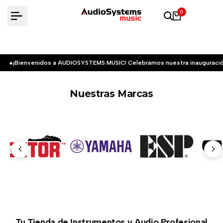
Saltar
0
al
contenido
¡Bienvenidos a AUDIOSYSTEMS MUSIC! Celebramos nuestra inauguració
Nuestras Marcas
Tu Tienda de Instrumentos y Audio Profesional