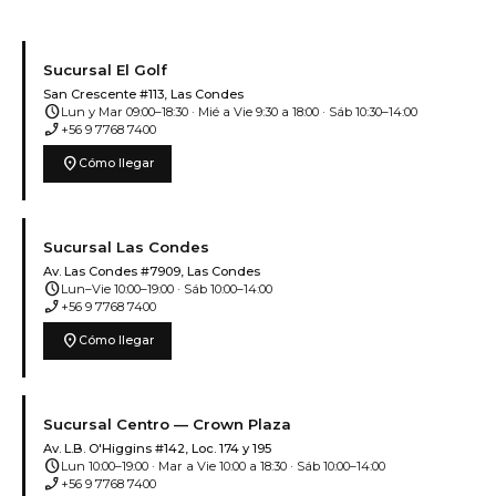
Sucursal El Golf
San Crescente #113, Las Condes
schedule
Lun y Mar 09:00–18:30 · Mié a Vie 9:30 a 18:00 · Sáb 10:30–14:00
phone_enabled
+56 9 7768 7400
location_on
Cómo llegar
Sucursal Las Condes
Av. Las Condes #7909, Las Condes
schedule
Lun–Vie 10:00–19:00 · Sáb 10:00–14:00
phone_enabled
+56 9 7768 7400
location_on
Cómo llegar
Sucursal Centro — Crown Plaza
Av. L.B. O'Higgins #142, Loc. 174 y 195
schedule
Lun 10:00–19:00 · Mar a Vie 10:00 a 18:30 · Sáb 10:00–14:00
phone_enabled
+56 9 7768 7400