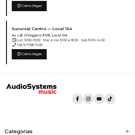
location_on
Cómo llegar
Sucursal Centro — Local 104
Av. L.B. O'Higgins #108, Local 104
schedule
Lun 10:00–19:00 · Mar a Vie 10:00 a 18:30 · Sáb 10:00–14:00
phone_enabled
+56 9 7768 7400
location_on
Cómo llegar
Facebook
Instagram
YouTube
TikTok
Categorias