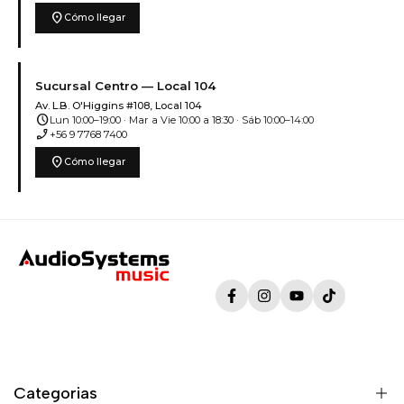
location_on
Cómo llegar
Sucursal Centro — Local 104
Av. L.B. O'Higgins #108, Local 104
schedule
Lun 10:00–19:00 · Mar a Vie 10:00 a 18:30 · Sáb 10:00–14:00
phone_enabled
+56 9 7768 7400
location_on
Cómo llegar
Facebook
Instagram
YouTube
TikTok
Categorias