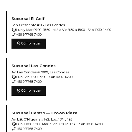
Sucursal El Golf
San Crescente #113, Las Condes
schedule
Lun y Mar 09:00–18:30 · Mié a Vie 9:30 a 18:00 · Sáb 10:30–14:00
phone_enabled
+56 9 7768 7400
location_on
Cómo llegar
Sucursal Las Condes
Av. Las Condes #7909, Las Condes
schedule
Lun–Vie 10:00–19:00 · Sáb 10:00–14:00
phone_enabled
+56 9 7768 7400
location_on
Cómo llegar
Sucursal Centro — Crown Plaza
Av. L.B. O'Higgins #142, Loc. 174 y 195
schedule
Lun 10:00–19:00 · Mar a Vie 10:00 a 18:30 · Sáb 10:00–14:00
phone_enabled
+56 9 7768 7400