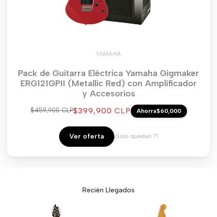
YAMAHA
Pack de Guitarra Eléctrica Yamaha Gigmaker
ERG121GPII (Metallic Red) con Amplificador
y Accesorios
Precio
$399,900 CLP
Precio
$459,900 CLP
Ahorra
$60,000
regular
de
venta
Ver oferta
¡Solo quedan 7!
Recién Llegados