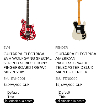
Inicia
Inicia
Inicia
Inicia
Vista
Vista
EVH
FENDER
Proveedor:
Proveedor:
sesión
sesión
sesión
sesión
rápida
rápida
GUITARRA ELÉCTRICA
GUITARRA ELÉCTRICA
para
para
para
para
EVH WOLFGANG SPECIAL
AMERICAN
usar
usar
usar
usar
STRIPED SERIES: EBONY
PROFESSIONAL II
la
Compare
la
Compare
FINGERBOARD (R/B/W)
TELECASTER DELUX
lista
lista
5107702315
MAPLE - FENDER
de
de
SKU: EVH0001
SKU: FEN0060
deseos.
deseos.
Precio
$1,999,900 CLP
Precio
$2,499,900 CLP
de
de
venta
venta
Default
Default
Title
Title
Añadir a la cesta
Añadir a la cesta