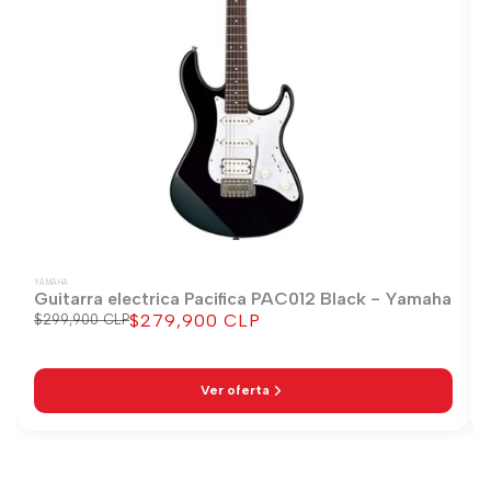
YAMAHA
Guitarra electrica Pacifica PAC012 Black - Yamaha
$279,900 CLP
Precio
$299,900 CLP
Precio
regular
de
venta
Ver oferta