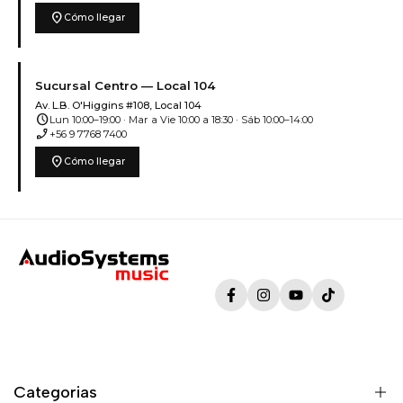
location_on
Cómo llegar
Sucursal Centro — Local 104
Av. L.B. O'Higgins #108, Local 104
schedule
Lun 10:00–19:00 · Mar a Vie 10:00 a 18:30 · Sáb 10:00–14:00
phone_enabled
+56 9 7768 7400
location_on
Cómo llegar
Facebook
Instagram
YouTube
TikTok
Categorias