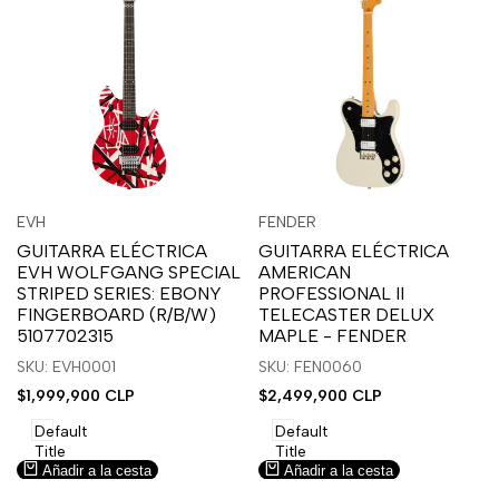
Inicia
Inicia
Inicia
Inicia
Vista
Vista
EVH
FENDER
Proveedor:
Proveedor:
sesión
sesión
sesión
sesión
rápida
rápida
GUITARRA ELÉCTRICA
GUITARRA ELÉCTRICA
para
para
para
para
EVH WOLFGANG SPECIAL
AMERICAN
usar
usar
usar
usar
STRIPED SERIES: EBONY
PROFESSIONAL II
la
Compare
la
Compare
FINGERBOARD (R/B/W)
TELECASTER DELUX
lista
lista
5107702315
MAPLE - FENDER
de
de
SKU: EVH0001
SKU: FEN0060
deseos.
deseos.
Precio
$1,999,900 CLP
Precio
$2,499,900 CLP
de
de
venta
venta
Default
Default
Title
Title
Añadir a la cesta
Añadir a la cesta