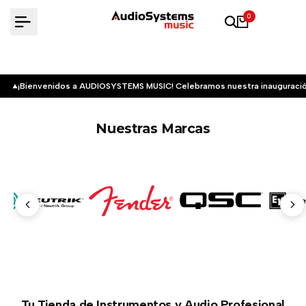
Saltar
0
al
contenido
¡Bienvenidos a AUDIOSYSTEMS MUSIC! Celebramos nuestra inauguració
Nuestras Marcas
Tu Tienda de Instrumentos y Audio Profesional