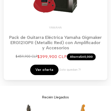
YAMAHA
Pack de Guitarra Eléctrica Yamaha Gigmaker
ERG121GPII (Metallic Red) con Amplificador
y Accesorios
Precio
$399,900 CLP
Precio
$459,900 CLP
Ahorra
$60,000
regular
de
venta
Ver oferta
¡Solo quedan 7!
Recién Llegados