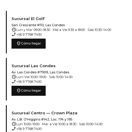
Sucursal El Golf
San Crescente #113, Las Condes
schedule
Lun y Mar 09:00–18:30 · Mié a Vie 9:30 a 18:00 · Sáb 10:30–14:00
phone_enabled
+56 9 7768 7400
location_on
Cómo llegar
Sucursal Las Condes
Av. Las Condes #7909, Las Condes
schedule
Lun–Vie 10:00–19:00 · Sáb 10:00–14:00
phone_enabled
+56 9 7768 7400
location_on
Cómo llegar
Sucursal Centro — Crown Plaza
Av. L.B. O'Higgins #142, Loc. 174 y 195
schedule
Lun 10:00–19:00 · Mar a Vie 10:00 a 18:30 · Sáb 10:00–14:00
phone_enabled
+56 9 7768 7400