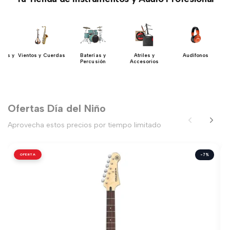
ados y
Vientos y Cuerdas
Baterías y
Atriles y
Audífonos
ores
Percusión
Accesorios
Ofertas Día del Niño
Aprovecha estos precios por tiempo limitado
OFERTA
-7%