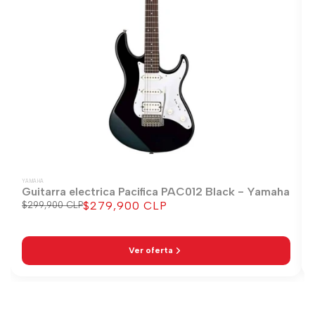
YAMAHA
Guitarra electrica Pacifica PAC012 Black - Yamaha
$279,900 CLP
Precio
$299,900 CLP
Precio
regular
de
venta
Ver oferta