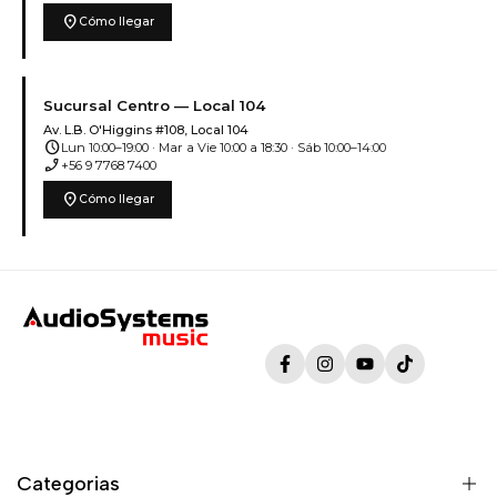
location_on
Cómo llegar
Sucursal Centro — Local 104
Av. L.B. O'Higgins #108, Local 104
schedule
Lun 10:00–19:00 · Mar a Vie 10:00 a 18:30 · Sáb 10:00–14:00
phone_enabled
+56 9 7768 7400
location_on
Cómo llegar
Facebook
Instagram
YouTube
TikTok
Categorias