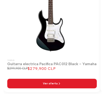
YAMAHA
Guitarra electrica Pacifica PAC012 Black - Yamaha
$279,900 CLP
Precio
$299,900 CLP
Precio
regular
de
venta
Ver oferta