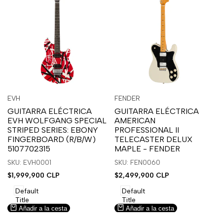
Inicia
Inicia
Inicia
Inicia
Vista
Vista
EVH
FENDER
Proveedor:
Proveedor:
sesión
sesión
sesión
sesión
rápida
rápida
GUITARRA ELÉCTRICA
GUITARRA ELÉCTRICA
para
para
para
para
EVH WOLFGANG SPECIAL
AMERICAN
usar
usar
usar
usar
STRIPED SERIES: EBONY
PROFESSIONAL II
la
Compare
la
Compare
FINGERBOARD (R/B/W)
TELECASTER DELUX
lista
lista
5107702315
MAPLE - FENDER
de
de
SKU: EVH0001
SKU: FEN0060
deseos.
deseos.
Precio
$1,999,900 CLP
Precio
$2,499,900 CLP
de
de
venta
venta
Default
Default
Title
Title
Añadir a la cesta
Añadir a la cesta