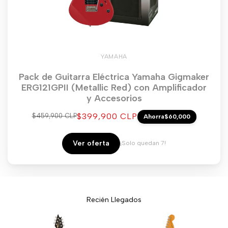
YAMAHA
Pack de Guitarra Eléctrica Yamaha Gigmaker
ERG121GPII (Metallic Red) con Amplificador
y Accesorios
Precio
$399,900 CLP
Precio
$459,900 CLP
Ahorra
$60,000
regular
de
venta
Ver oferta
¡Solo quedan 7!
Recién Llegados