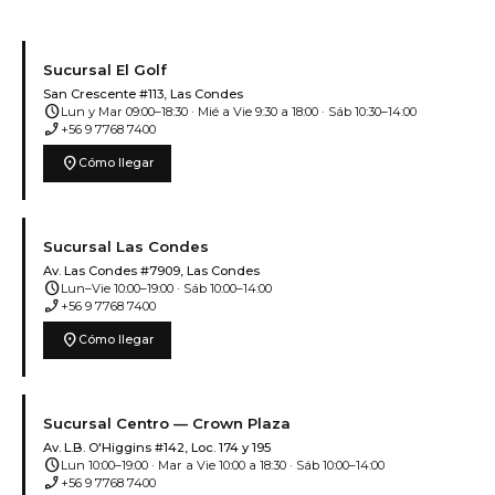
Sucursal El Golf
San Crescente #113, Las Condes
schedule
Lun y Mar 09:00–18:30 · Mié a Vie 9:30 a 18:00 · Sáb 10:30–14:00
phone_enabled
+56 9 7768 7400
location_on
Cómo llegar
Sucursal Las Condes
Av. Las Condes #7909, Las Condes
schedule
Lun–Vie 10:00–19:00 · Sáb 10:00–14:00
phone_enabled
+56 9 7768 7400
location_on
Cómo llegar
Sucursal Centro — Crown Plaza
Av. L.B. O'Higgins #142, Loc. 174 y 195
schedule
Lun 10:00–19:00 · Mar a Vie 10:00 a 18:30 · Sáb 10:00–14:00
phone_enabled
+56 9 7768 7400