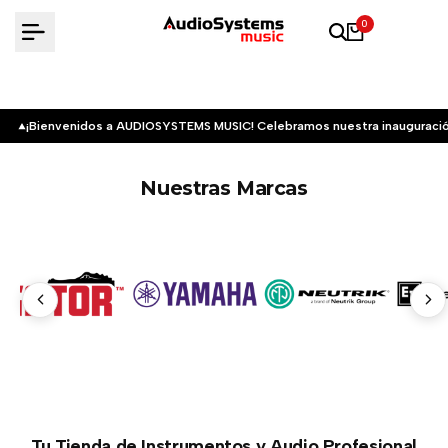
Saltar
0
al
contenido
¡Bienvenidos a AUDIOSYSTEMS MUSIC! Celebramos nuestra inauguració
Nuestras Marcas
Tu Tienda de Instrumentos y Audio Profesional