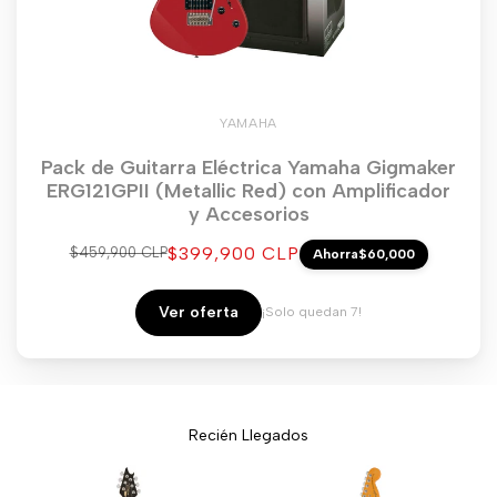
YAMAHA
Pack de Guitarra Eléctrica Yamaha Gigmaker
ERG121GPII (Metallic Red) con Amplificador
y Accesorios
Precio
$399,900 CLP
Precio
$459,900 CLP
Ahorra
$60,000
regular
de
venta
Ver oferta
¡Solo quedan 7!
Recién Llegados