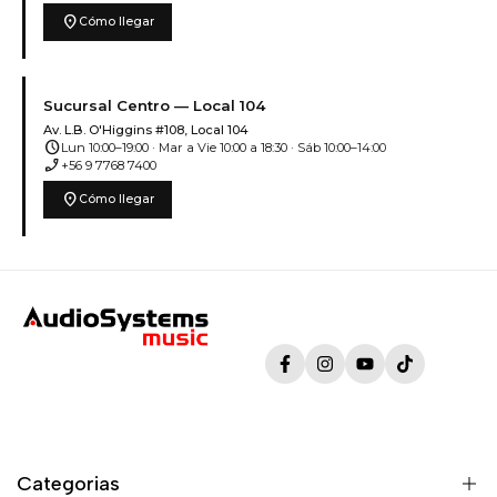
location_on
Cómo llegar
Sucursal Centro — Local 104
Av. L.B. O'Higgins #108, Local 104
schedule
Lun 10:00–19:00 · Mar a Vie 10:00 a 18:30 · Sáb 10:00–14:00
phone_enabled
+56 9 7768 7400
location_on
Cómo llegar
Facebook
Instagram
YouTube
TikTok
Categorias