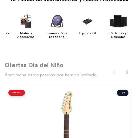
uerdas
Atriles y
Iluminación y
Equipos DJ
Parlantes y
Accesorios
Escenario
Consolas
Ofertas Día del Niño
Aprovecha estos precios por tiempo limitado
OFERTA
-7%