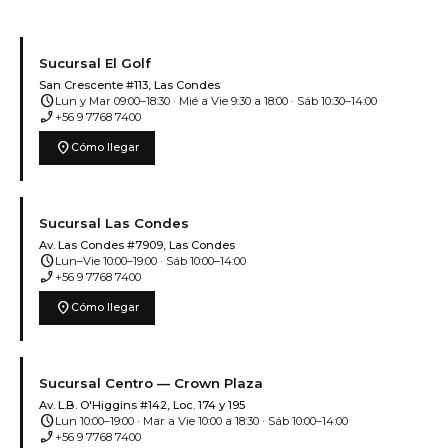
Sucursal El Golf
San Crescente #113, Las Condes
schedule
Lun y Mar 09:00–18:30 · Mié a Vie 9:30 a 18:00 · Sáb 10:30–14:00
phone_enabled
+56 9 7768 7400
location_on
Cómo llegar
Sucursal Las Condes
Av. Las Condes #7909, Las Condes
schedule
Lun–Vie 10:00–19:00 · Sáb 10:00–14:00
phone_enabled
+56 9 7768 7400
location_on
Cómo llegar
Sucursal Centro — Crown Plaza
Av. L.B. O'Higgins #142, Loc. 174 y 195
schedule
Lun 10:00–19:00 · Mar a Vie 10:00 a 18:30 · Sáb 10:00–14:00
phone_enabled
+56 9 7768 7400