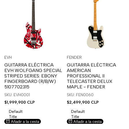
Inicia
Inicia
Inicia
Inicia
Vista
Vista
EVH
FENDER
Proveedor:
Proveedor:
sesión
sesión
sesión
sesión
rápida
rápida
GUITARRA ELÉCTRICA
GUITARRA ELÉCTRICA
para
para
para
para
EVH WOLFGANG SPECIAL
AMERICAN
usar
usar
usar
usar
STRIPED SERIES: EBONY
PROFESSIONAL II
la
Compare
la
Compare
FINGERBOARD (R/B/W)
TELECASTER DELUX
lista
lista
5107702315
MAPLE - FENDER
de
de
SKU: EVH0001
SKU: FEN0060
deseos.
deseos.
Precio
$1,999,900 CLP
Precio
$2,499,900 CLP
de
de
venta
venta
Default
Default
Title
Title
Añadir a la cesta
Añadir a la cesta