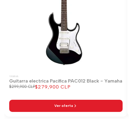
YAMAHA
Guitarra electrica Pacifica PAC012 Black - Yamaha
$279,900 CLP
Precio
$299,900 CLP
Precio
regular
de
venta
Ver oferta