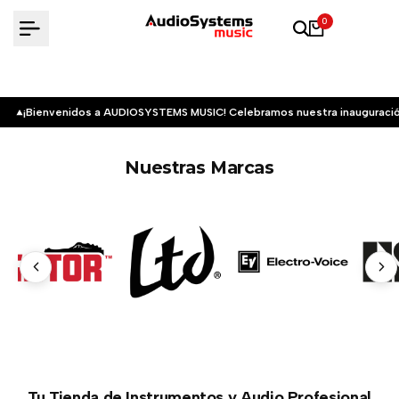
Saltar
0
al
contenido
¡Bienvenidos a AUDIOSYSTEMS MUSIC! Celebramos nuestra inauguració
Nuestras Marcas
Tu Tienda de Instrumentos y Audio Profesional