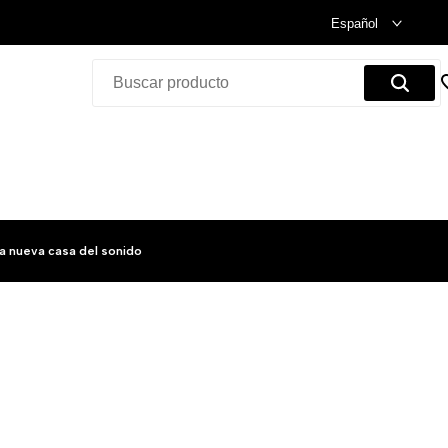
Celebramos nuestra inauguración.
Compra Ya!
Español
a nueva casa del sonido