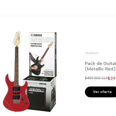
YAMAHA
Pack de Guita
(Metallic Red
Pre
$39
Precio
$459,900 CLP
regular
de
ven
Ver oferta