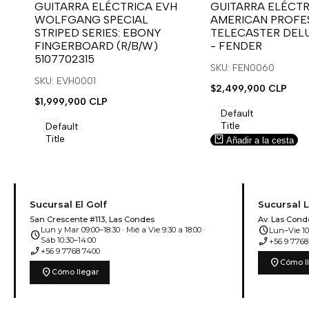
para
para
para
para
GUITARRA ELÉCTRICA EVH
GUITARRA ELÉCTR
WOLFGANG SPECIAL
AMERICAN PROFES
usar
usar
usar
usar
STRIPED SERIES: EBONY
TELECASTER DEL
la
Compare
la
Compare
FINGERBOARD (R/B/W)
- FENDER
lista
lista
5107702315
de
de
SKU: FEN0060
deseos.
deseos.
SKU: EVH0001
Precio
$2,499,900 CLP
de
Precio
$1,999,900 CLP
venta
de
Default
venta
Title
Default
Title
Añadir a la cesta
Añadir a la cesta
Sucursal El Golf
Sucursal 
San Crescente #113, Las Condes
Av. Las Cond
schedule
Lun y Mar 09:00–18:30 · Mié a Vie 9:30 a 18:00 ·
Lun–Vie 10:
schedule
phone_enabled
Sáb 10:30–14:00
+56 9 7768
phone_enabled
+56 9 7768 7400
location_on
Cómo l
location_on
Cómo llegar