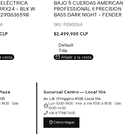
para
para
 ELÉCTRICA
BAJO 5 CUERDAS AMERICAN
B
RRX24 - BLK W
PROFESSIONAL II PRECISION
FA
usar
usar
u
 2913636598
BASS DARK NIGHT - FENDER
SN
e
la
Compare
l
lista
l
14
SKU: FEN0064
SK
de
 CLP
Precio
$2,499,900 CLP
Pr
$5
deseos.
de
de
venta
ve
Default
Title
a cesta
Añadir a la cesta
Plaza
Sucursal Centro — Local 104
195
Av. L.B. O'Higgins #108, Local 104
 18:30 · Sáb
Lun 10:00–19:00 · Mar a Vie 10:00 a 18:30 · Sáb
schedule
10:00–14:00
phone_enabled
+56 9 7768 7400
location_on
Cómo llegar