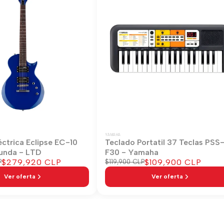
YAMAHA
éctrica Eclipse EC-10
Teclado Portatil 37 Teclas PSS
unda - LTD
F30 - Yamaha
Precio
$279,920 CLP
Precio
$109,900 CLP
P
Precio
$119,900 CLP
regular
de
de
Ver oferta
Ver oferta
venta
venta