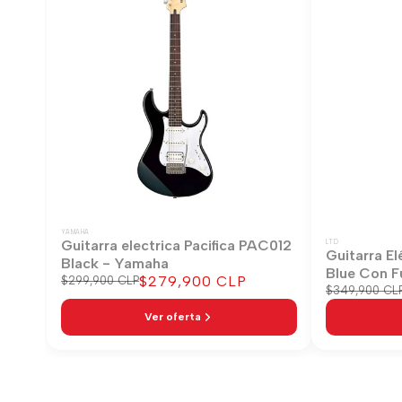
YAMAHA
Guitarra electrica Pacifica PAC012
LTD
Guitarra El
Black - Yamaha
Blue Con F
Precio
$279,900 CLP
Precio
$299,900 CLP
Precio
$349,900 CL
regular
de
regular
venta
Ver oferta