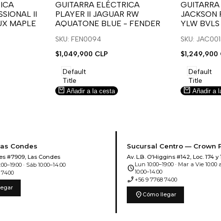
para
para
para
para
ICA
GUITARRA ELÉCTRICA
GUITARRA
SIONAL II
PLAYER II JAGUAR RW
JACKSON 
usar
usar
usar
usar
UX MAPLE
AQUATONE BLUE - FENDER
YLW BVLS
la
Compare
la
Compar
lista
lista
SKU: FEN0094
SKU: JAC00
de
de
Precio
$1,049,900 CLP
Precio
$1,249,900
deseos.
deseos.
de
de
venta
venta
Default
Default
Title
Title
Añadir a la cesta
Añadir a l
Las Condes
Sucursal Centro — Crown 
es #7909, Las Condes
Av. L.B. O'Higgins #142, Loc. 174 y 
Lun 10:00–19:00 · Mar a Vie 10:00 a
00–19:00 · Sáb 10:00–14:00
schedule
10:00–14:00
 7400
phone_enabled
+56 9 7768 7400
legar
location_on
Cómo llegar