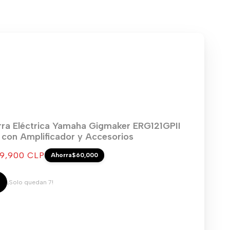
rra Eléctrica Yamaha Gigmaker ERG121GPII
) con Amplificador y Accesorios
cio
9,900 CLP
Ahorra
$60,000
ta
¡Solo quedan 7!