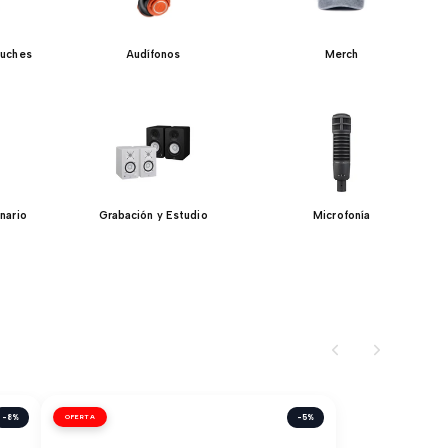
tuches
Audífonos
Merch
nario
Grabación y Estudio
Microfonía
-8%
OFERTA
-5%