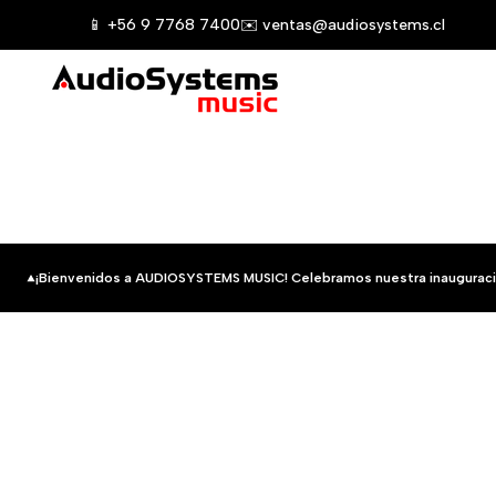
Saltar
📱 +56 9 7768 7400
✉️ ventas@audiosystems.cl
al
contenido
¡Bienvenidos a AUDIOSYSTEMS MUSIC! Celebramos nuestra inauguraci