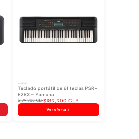
YAMAHA
-
Teclado portátil de 61 teclas PSR-
E283 - Yamaha
Precio
$189,900 CLP
Precio
$199,900 CLP
regular
de
Ver oferta
venta