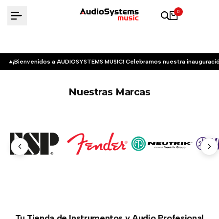
Saltar
0
al
contenido
¡Bienvenidos a AUDIOSYSTEMS MUSIC! Celebramos nuestra inauguració
Nuestras Marcas
Tu Tienda de Instrumentos y Audio Profesional