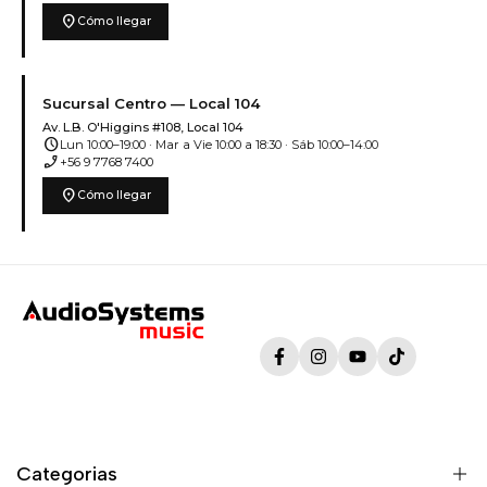
location_on
Cómo llegar
Sucursal Centro — Local 104
Av. L.B. O'Higgins #108, Local 104
schedule
Lun 10:00–19:00 · Mar a Vie 10:00 a 18:30 · Sáb 10:00–14:00
phone_enabled
+56 9 7768 7400
location_on
Cómo llegar
Facebook
Instagram
YouTube
TikTok
Categorias