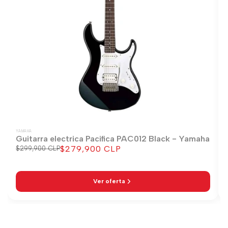
YAMAHA
Guitarra electrica Pacifica PAC012 Black - Yamaha
$279,900 CLP
Precio
$299,900 CLP
Precio
regular
de
venta
Ver oferta