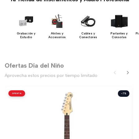
Grabación y
Atriles y
Cables y
Parlantes y
Pi
Estudio
Accesorios
Conectores
Consolas
Ofertas Día del Niño
Aprovecha estos precios por tiempo limitado
OFERTA
-7%