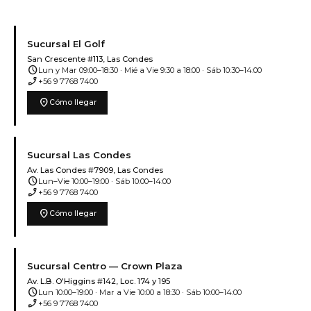
Sucursal El Golf
San Crescente #113, Las Condes
schedule
Lun y Mar 09:00–18:30 · Mié a Vie 9:30 a 18:00 · Sáb 10:30–14:00
phone_enabled
+56 9 7768 7400
location_on
Cómo llegar
Sucursal Las Condes
Av. Las Condes #7909, Las Condes
schedule
Lun–Vie 10:00–19:00 · Sáb 10:00–14:00
phone_enabled
+56 9 7768 7400
location_on
Cómo llegar
Sucursal Centro — Crown Plaza
Av. L.B. O'Higgins #142, Loc. 174 y 195
schedule
Lun 10:00–19:00 · Mar a Vie 10:00 a 18:30 · Sáb 10:00–14:00
phone_enabled
+56 9 7768 7400