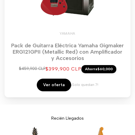
YAMAHA
Pack de Guitarra Eléctrica Yamaha Gigmaker
ERG121GPII (Metallic Red) con Amplificador
y Accesorios
Precio
$399,900 CLP
Precio
$459,900 CLP
Ahorra
$60,000
regular
de
venta
Ver oferta
¡Solo quedan 7!
Recién Llegados