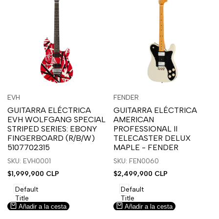
Inicia
Inicia
Inicia
Inicia
Vista
Vista
EVH
FENDER
Proveedor:
Proveedor:
sesión
sesión
sesión
sesión
rápida
rápida
GUITARRA ELÉCTRICA
GUITARRA ELÉCTRICA
para
para
para
para
EVH WOLFGANG SPECIAL
AMERICAN
usar
usar
usar
usar
STRIPED SERIES: EBONY
PROFESSIONAL II
la
Compare
la
Compare
FINGERBOARD (R/B/W)
TELECASTER DELUX
lista
lista
5107702315
MAPLE - FENDER
de
de
SKU: EVH0001
SKU: FEN0060
deseos.
deseos.
Precio
$1,999,900 CLP
Precio
$2,499,900 CLP
de
de
venta
venta
Default
Default
Title
Title
Añadir a la cesta
Añadir a la cesta