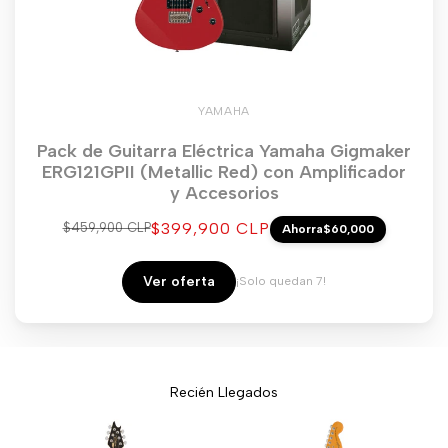
YAMAHA
Pack de Guitarra Eléctrica Yamaha Gigmaker
ERG121GPII (Metallic Red) con Amplificador
y Accesorios
Precio
$399,900 CLP
Precio
$459,900 CLP
Ahorra
$60,000
regular
de
venta
Ver oferta
¡Solo quedan 7!
Recién Llegados