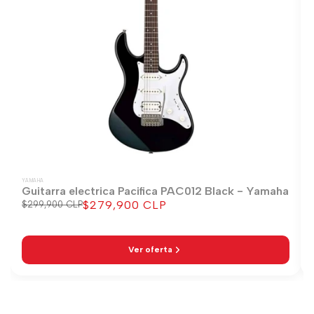
YAMAHA
Guitarra electrica Pacifica PAC012 Black - Yamaha
$279,900 CLP
Precio
$299,900 CLP
Precio
regular
de
venta
Ver oferta