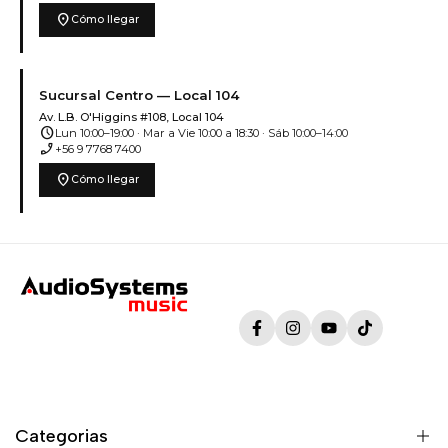
location_on
Cómo llegar
Sucursal Centro — Local 104
Av. L.B. O'Higgins #108, Local 104
schedule
Lun 10:00–19:00 · Mar a Vie 10:00 a 18:30 · Sáb 10:00–14:00
phone_enabled
+56 9 7768 7400
location_on
Cómo llegar
Facebook
Instagram
YouTube
TikTok
Categorias