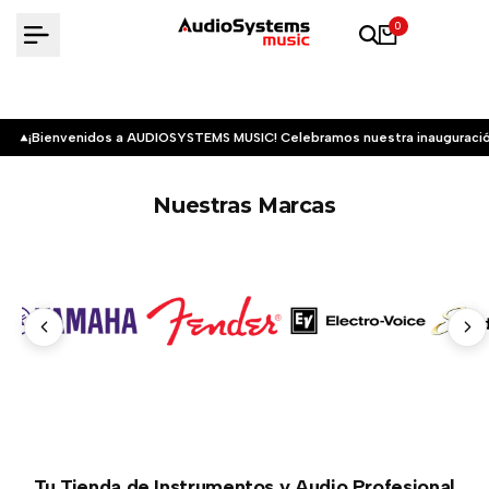
Saltar
0
al
contenido
¡Bienvenidos a AUDIOSYSTEMS MUSIC! Celebramos nuestra inauguració
Nuestras Marcas
Tu Tienda de Instrumentos y Audio Profesional