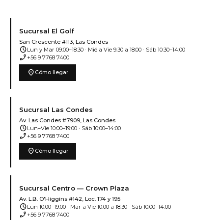
Sucursal El Golf
San Crescente #113, Las Condes
schedule
Lun y Mar 09:00–18:30 · Mié a Vie 9:30 a 18:00 · Sáb 10:30–14:00
phone_enabled
+56 9 7768 7400
location_on
Cómo llegar
Sucursal Las Condes
Av. Las Condes #7909, Las Condes
schedule
Lun–Vie 10:00–19:00 · Sáb 10:00–14:00
phone_enabled
+56 9 7768 7400
location_on
Cómo llegar
Sucursal Centro — Crown Plaza
Av. L.B. O'Higgins #142, Loc. 174 y 195
schedule
Lun 10:00–19:00 · Mar a Vie 10:00 a 18:30 · Sáb 10:00–14:00
phone_enabled
+56 9 7768 7400