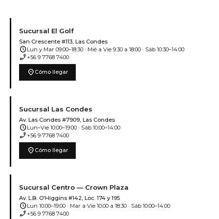
Sucursal El Golf
San Crescente #113, Las Condes
schedule
Lun y Mar 09:00–18:30 · Mié a Vie 9:30 a 18:00 · Sáb 10:30–14:00
phone_enabled
+56 9 7768 7400
location_on
Cómo llegar
Sucursal Las Condes
Av. Las Condes #7909, Las Condes
schedule
Lun–Vie 10:00–19:00 · Sáb 10:00–14:00
phone_enabled
+56 9 7768 7400
location_on
Cómo llegar
Sucursal Centro — Crown Plaza
Av. L.B. O'Higgins #142, Loc. 174 y 195
schedule
Lun 10:00–19:00 · Mar a Vie 10:00 a 18:30 · Sáb 10:00–14:00
phone_enabled
+56 9 7768 7400