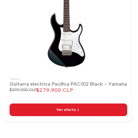
YAMAHA
Guitarra electrica Pacifica PAC012 Black - Yamaha
$279,900 CLP
Precio
$299,900 CLP
Precio
regular
de
venta
Ver oferta