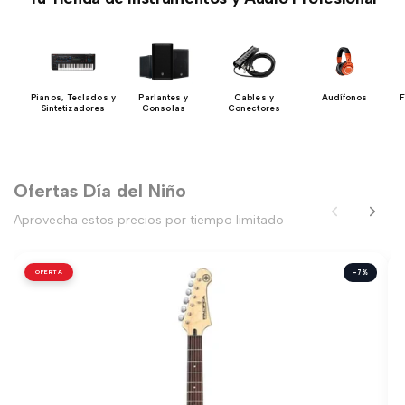
 y
Pianos, Teclados y
Parlantes y
Cables y
Audífonos
F
ón
Sintetizadores
Consolas
Conectores
Ofertas Día del Niño
Aprovecha estos precios por tiempo limitado
OFERTA
-7%