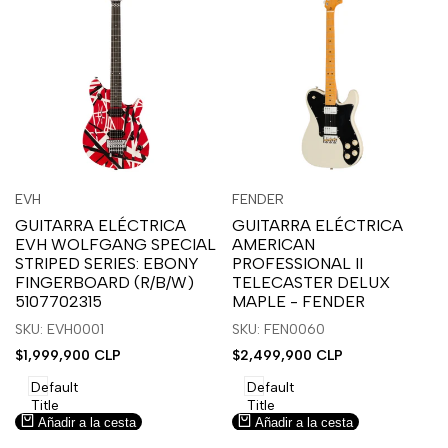
Inicia
Inicia
Inicia
Inicia
Vista
Vista
EVH
FENDER
Proveedor:
Proveedor:
sesión
sesión
sesión
sesión
rápida
rápida
GUITARRA ELÉCTRICA
GUITARRA ELÉCTRICA
para
para
para
para
EVH WOLFGANG SPECIAL
AMERICAN
usar
usar
usar
usar
STRIPED SERIES: EBONY
PROFESSIONAL II
la
Compare
la
Compare
FINGERBOARD (R/B/W)
TELECASTER DELUX
lista
lista
5107702315
MAPLE - FENDER
de
de
SKU: EVH0001
SKU: FEN0060
deseos.
deseos.
Precio
$1,999,900 CLP
Precio
$2,499,900 CLP
de
de
venta
venta
Default
Default
Title
Title
Añadir a la cesta
Añadir a la cesta