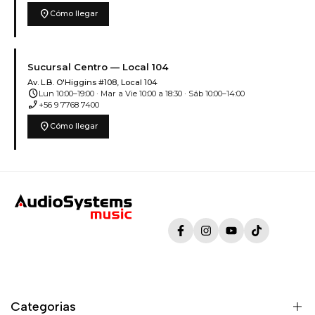
location_on
Cómo llegar
Sucursal Centro — Local 104
Av. L.B. O'Higgins #108, Local 104
schedule
Lun 10:00–19:00 · Mar a Vie 10:00 a 18:30 · Sáb 10:00–14:00
phone_enabled
+56 9 7768 7400
location_on
Cómo llegar
Facebook
Instagram
YouTube
TikTok
Categorias