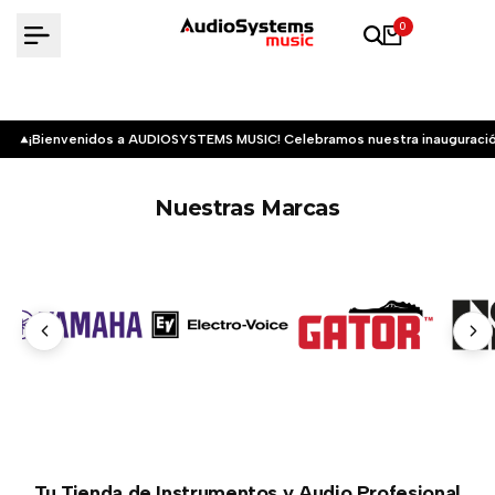
Saltar
0
al
contenido
¡Bienvenidos a AUDIOSYSTEMS MUSIC! Celebramos nuestra inauguració
Nuestras Marcas
Tu Tienda de Instrumentos y Audio Profesional