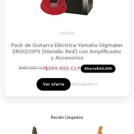
YAMAHA
Pack de Guitarra Eléctrica Yamaha Gigmaker
ERG121GPII (Metallic Red) con Amplificador
y Accesorios
Precio
$399,900 CLP
Precio
$459,900 CLP
Ahorra
$60,000
regular
de
venta
Ver oferta
¡Solo quedan 7!
Recién Llegados