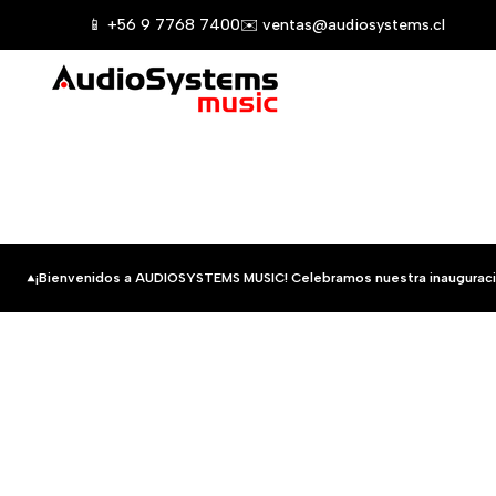
Saltar
📱 +56 9 7768 7400
✉️ ventas@audiosystems.cl
al
contenido
¡Bienvenidos a AUDIOSYSTEMS MUSIC! Celebramos nuestra inauguraci