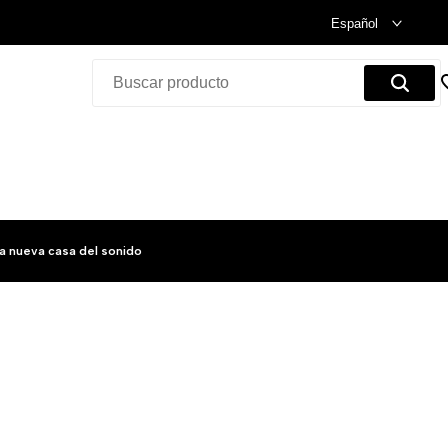
Celebramos nuestra inauguración.
Compra Ya!
Español
a nueva casa del sonido