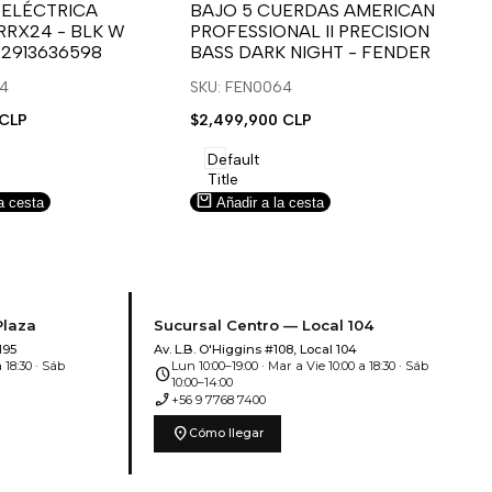
para
para
 ELÉCTRICA
BAJO 5 CUERDAS AMERICAN
B
RRX24 - BLK W
PROFESSIONAL II PRECISION
FA
usar
usar
u
 2913636598
BASS DARK NIGHT - FENDER
SN
e
la
Compare
l
lista
l
14
SKU: FEN0064
SK
de
 CLP
Precio
$2,499,900 CLP
Pr
$5
deseos.
de
de
venta
ve
Default
Title
a cesta
Añadir a la cesta
Plaza
Sucursal Centro — Local 104
195
Av. L.B. O'Higgins #108, Local 104
 18:30 · Sáb
Lun 10:00–19:00 · Mar a Vie 10:00 a 18:30 · Sáb
schedule
10:00–14:00
phone_enabled
+56 9 7768 7400
location_on
Cómo llegar