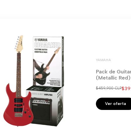
YAMAHA
Pack de Guita
(Metallic Red
Pre
$39
Precio
$459,900 CLP
regular
de
ven
Ver oferta