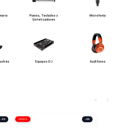
nario
Pianos, Teclados y
Microfonía
Sintetizadores
tuches
Equipos DJ
Audífonos
-8%
OFERTA
-5%