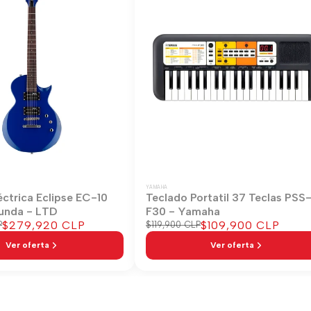
YAMAHA
éctrica Eclipse EC-10
Teclado Portatil 37 Teclas PSS
unda - LTD
F30 - Yamaha
Precio
$279,920 CLP
Precio
$109,900 CLP
P
Precio
$119,900 CLP
regular
de
de
Ver oferta
Ver oferta
venta
venta