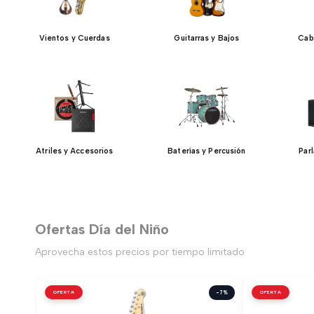
Vientos y Cuerdas
Guitarras y Bajos
Cab
Atriles y Accesorios
Baterías y Percusión
Par
Ofertas Día del Niño
Aprovecha estos precios por tiempo limitado
OFERTA
-7%
OFERTA