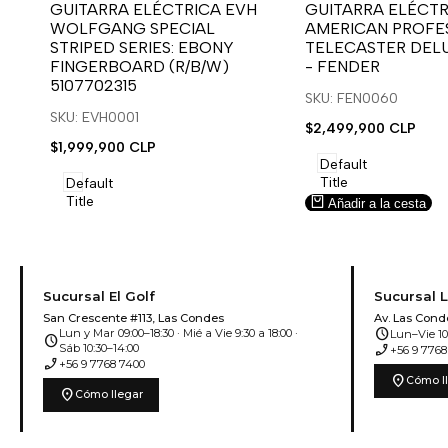
para
para
para
para
GUITARRA ELÉCTRICA EVH
GUITARRA ELÉCTR
WOLFGANG SPECIAL
AMERICAN PROFES
usar
usar
usar
usar
STRIPED SERIES: EBONY
TELECASTER DEL
la
Compare
la
Compare
FINGERBOARD (R/B/W)
- FENDER
lista
lista
5107702315
de
de
SKU: FEN0060
deseos.
deseos.
SKU: EVH0001
Precio
$2,499,900 CLP
de
Precio
$1,999,900 CLP
venta
de
Default
venta
Title
Default
Title
Añadir a la cesta
Añadir a la cesta
Sucursal El Golf
Sucursal 
San Crescente #113, Las Condes
Av. Las Cond
schedule
Lun y Mar 09:00–18:30 · Mié a Vie 9:30 a 18:00 ·
Lun–Vie 10:
schedule
phone_enabled
Sáb 10:30–14:00
+56 9 7768
phone_enabled
+56 9 7768 7400
location_on
Cómo l
location_on
Cómo llegar