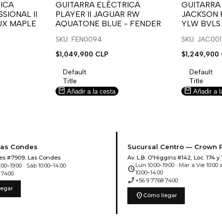
para
para
para
para
ICA
GUITARRA ELÉCTRICA
GUITARRA
SIONAL II
PLAYER II JAGUAR RW
JACKSON 
usar
usar
usar
usar
UX MAPLE
AQUATONE BLUE - FENDER
YLW BVLS
la
Compare
la
Compar
lista
lista
SKU: FEN0094
SKU: JAC00
de
de
Precio
$1,049,900 CLP
Precio
$1,249,900
deseos.
deseos.
de
de
venta
venta
Default
Default
Title
Title
Añadir a la cesta
Añadir a l
Las Condes
Sucursal Centro — Crown 
es #7909, Las Condes
Av. L.B. O'Higgins #142, Loc. 174 y 
Lun 10:00–19:00 · Mar a Vie 10:00 a
00–19:00 · Sáb 10:00–14:00
schedule
10:00–14:00
 7400
phone_enabled
+56 9 7768 7400
legar
location_on
Cómo llegar