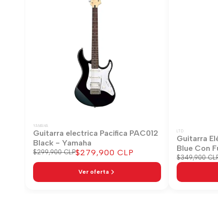
YAMAHA
Guitarra electrica Pacifica PAC012
LTD
Guitarra El
Black - Yamaha
Blue Con F
Precio
$279,900 CLP
Precio
$299,900 CLP
Precio
$349,900 CL
regular
de
regular
venta
Ver oferta