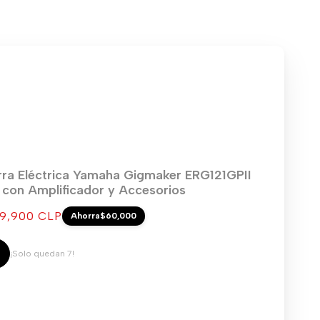
rra Eléctrica Yamaha Gigmaker ERG121GPII
) con Amplificador y Accesorios
cio
9,900 CLP
Ahorra
$60,000
ta
¡Solo quedan 7!