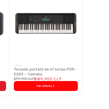
YAMAHA
-
Teclado portátil de 61 teclas PSR-
E283 - Yamaha
Precio
$189,900 CLP
Precio
$199,900 CLP
regular
de
Ver oferta
venta