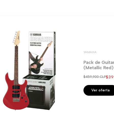
YAMAHA
Pack de Guita
(Metallic Red
Pre
$39
Precio
$459,900 CLP
regular
de
ven
Ver oferta