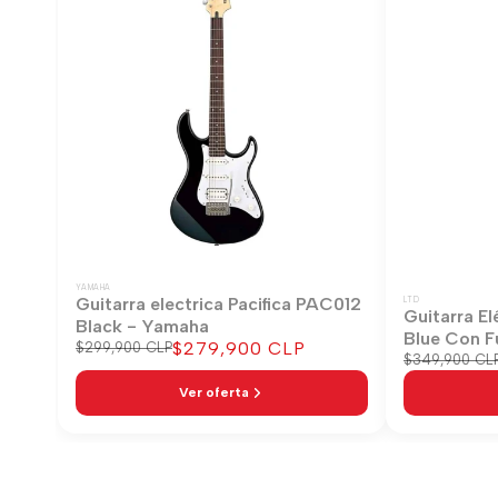
YAMAHA
Guitarra electrica Pacifica PAC012
LTD
Guitarra El
Black - Yamaha
Blue Con F
Precio
$279,900 CLP
Precio
$299,900 CLP
Precio
$349,900 CL
regular
de
regular
venta
Ver oferta