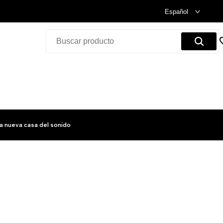
Celebramos nuestra inauguración.
Compra Ya!
Español
a nueva casa del sonido