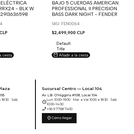
para
para
 ELÉCTRICA
BAJO 5 CUERDAS AMERICAN
B
RRX24 - BLK W
PROFESSIONAL II PRECISION
FA
usar
usar
u
 2913636598
BASS DARK NIGHT - FENDER
SN
e
la
Compare
l
lista
l
14
SKU: FEN0064
SK
de
 CLP
Precio
$2,499,900 CLP
Pr
$5
deseos.
de
de
venta
ve
Default
Title
a cesta
Añadir a la cesta
Plaza
Sucursal Centro — Local 104
195
Av. L.B. O'Higgins #108, Local 104
 18:30 · Sáb
Lun 10:00–19:00 · Mar a Vie 10:00 a 18:30 · Sáb
schedule
10:00–14:00
phone_enabled
+56 9 7768 7400
location_on
Cómo llegar