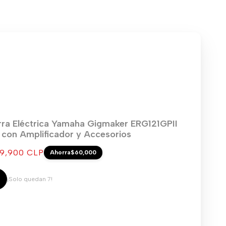
rra Eléctrica Yamaha Gigmaker ERG121GPII
) con Amplificador y Accesorios
cio
9,900 CLP
Ahorra
$60,000
ta
¡Solo quedan 7!