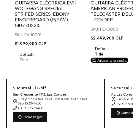
para
para
para
para
GUITARRA ELÉCTRICA EVH
GUITARRA ELÉCTR
WOLFGANG SPECIAL
AMERICAN PROFES
usar
usar
usar
usar
STRIPED SERIES: EBONY
TELECASTER DEL
la
Compare
la
Compare
FINGERBOARD (R/B/W)
- FENDER
lista
lista
5107702315
de
de
SKU: FEN0060
deseos.
deseos.
SKU: EVH0001
Precio
$2,499,900 CLP
de
Precio
$1,999,900 CLP
venta
de
Default
venta
Title
Default
Title
Añadir a la cesta
Añadir a la cesta
Sucursal El Golf
Sucursal 
San Crescente #113, Las Condes
Av. Las Cond
schedule
Lun y Mar 09:00–18:30 · Mié a Vie 9:30 a 18:00 ·
Lun–Vie 10:
schedule
phone_enabled
Sáb 10:30–14:00
+56 9 7768
phone_enabled
+56 9 7768 7400
location_on
Cómo l
location_on
Cómo llegar