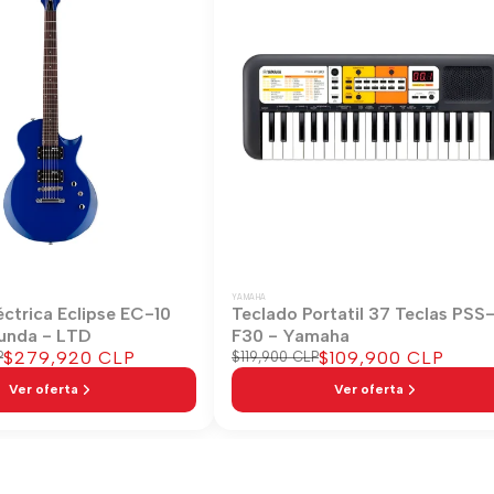
YAMAHA
éctrica Eclipse EC-10
Teclado Portatil 37 Teclas PSS
unda - LTD
F30 - Yamaha
Precio
$279,920 CLP
Precio
$109,900 CLP
P
Precio
$119,900 CLP
regular
de
de
Ver oferta
Ver oferta
venta
venta