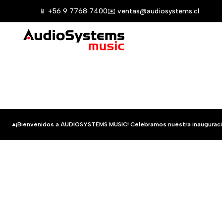
Saltar
📱 +56 9 7768 7400
✉️ ventas@audiosystems.cl
al
contenido
¡Bienvenidos a AUDIOSYSTEMS MUSIC! Celebramos nuestra inauguraci