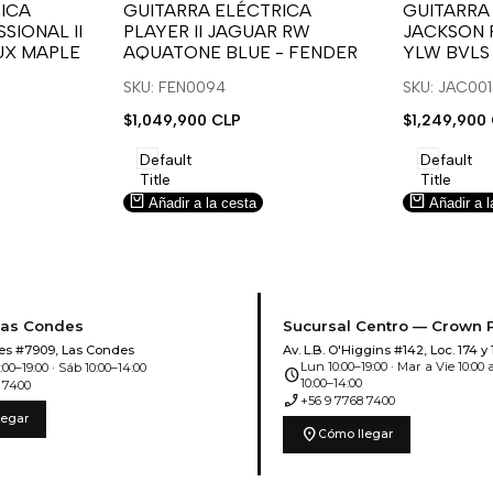
para
para
para
para
ICA
GUITARRA ELÉCTRICA
GUITARRA
SIONAL II
PLAYER II JAGUAR RW
JACKSON 
usar
usar
usar
usar
UX MAPLE
AQUATONE BLUE - FENDER
YLW BVLS
la
Compare
la
Compar
lista
lista
SKU: FEN0094
SKU: JAC00
de
de
Precio
$1,049,900 CLP
Precio
$1,249,900
deseos.
deseos.
de
de
venta
venta
Default
Default
Title
Title
Añadir a la cesta
Añadir a l
Las Condes
Sucursal Centro — Crown 
es #7909, Las Condes
Av. L.B. O'Higgins #142, Loc. 174 y 
Lun 10:00–19:00 · Mar a Vie 10:00 a
00–19:00 · Sáb 10:00–14:00
schedule
10:00–14:00
 7400
phone_enabled
+56 9 7768 7400
legar
location_on
Cómo llegar