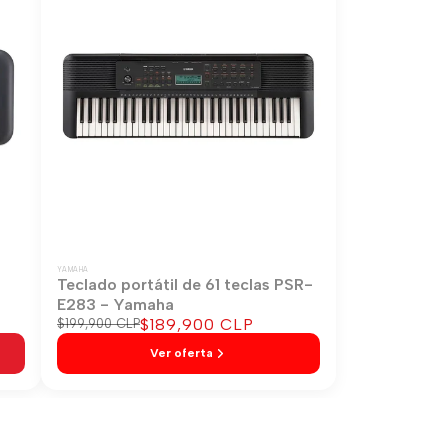
YAMAHA
-
Teclado portátil de 61 teclas PSR-
E283 - Yamaha
Precio
$189,900 CLP
Precio
$199,900 CLP
regular
de
Ver oferta
venta