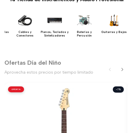
uerdas
Cables y
Pianos, Teclados y
Baterías y
Guitarras y Bajos
Conectores
Sintetizadores
Percusión
Ofertas Día del Niño
Aprovecha estos precios por tiempo limitado
OFERTA
-7%