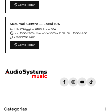
location_on
Cómo llegar
Sucursal Centro — Local 104
Av. L.B. O'Higgins #108, Local 104
schedule
Lun 10:00–19:00 · Mar a Vie 10:00 a 18:30 · Sáb 10:00–14:00
phone_enabled
+56 9 7768 7400
location_on
Cómo llegar
Facebook
Instagram
YouTube
TikTok
Categorias