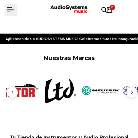
Saltar
0
al
contenido
¡Bienvenidos a AUDIOSYSTEMS MUSIC! Celebramos nuestra inauguració
Nuestras Marcas
Tu Tienda de Instrumentos y Audio Profesional