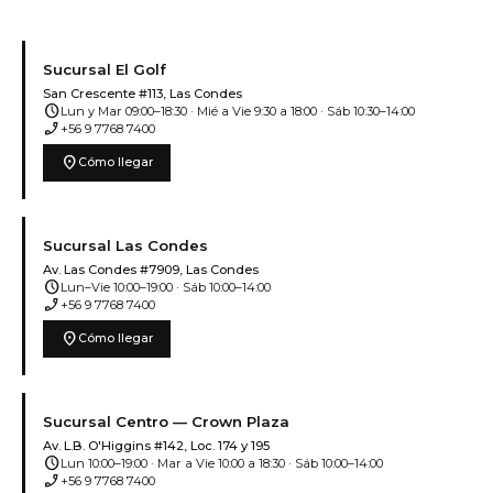
Sucursal El Golf
San Crescente #113, Las Condes
schedule
Lun y Mar 09:00–18:30 · Mié a Vie 9:30 a 18:00 · Sáb 10:30–14:00
phone_enabled
+56 9 7768 7400
location_on
Cómo llegar
Sucursal Las Condes
Av. Las Condes #7909, Las Condes
schedule
Lun–Vie 10:00–19:00 · Sáb 10:00–14:00
phone_enabled
+56 9 7768 7400
location_on
Cómo llegar
Sucursal Centro — Crown Plaza
Av. L.B. O'Higgins #142, Loc. 174 y 195
schedule
Lun 10:00–19:00 · Mar a Vie 10:00 a 18:30 · Sáb 10:00–14:00
phone_enabled
+56 9 7768 7400