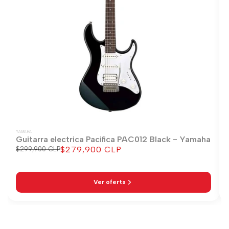
YAMAHA
Guitarra electrica Pacifica PAC012 Black - Yamaha
$279,900 CLP
Precio
$299,900 CLP
Precio
regular
de
venta
Ver oferta