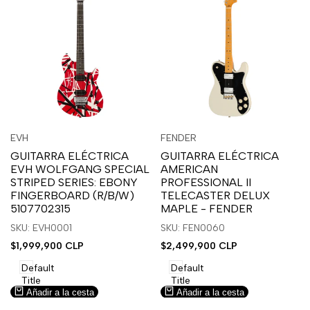
Inicia
Inicia
Inicia
Inicia
Vista
Vista
EVH
FENDER
Proveedor:
Proveedor:
sesión
sesión
sesión
sesión
rápida
rápida
GUITARRA ELÉCTRICA
GUITARRA ELÉCTRICA
para
para
para
para
EVH WOLFGANG SPECIAL
AMERICAN
usar
usar
usar
usar
STRIPED SERIES: EBONY
PROFESSIONAL II
la
Compare
la
Compare
FINGERBOARD (R/B/W)
TELECASTER DELUX
lista
lista
5107702315
MAPLE - FENDER
de
de
SKU: EVH0001
SKU: FEN0060
deseos.
deseos.
Precio
$1,999,900 CLP
Precio
$2,499,900 CLP
de
de
venta
venta
Default
Default
Title
Title
Añadir a la cesta
Añadir a la cesta