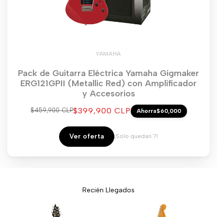
YAMAHA
Pack de Guitarra Eléctrica Yamaha Gigmaker
ERG121GPII (Metallic Red) con Amplificador
y Accesorios
Precio
$399,900 CLP
Precio
$459,900 CLP
Ahorra
$60,000
regular
de
venta
Ver oferta
¡Solo quedan 7!
Recién Llegados