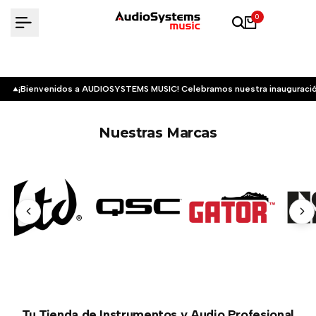
Saltar
0
al
contenido
¡Bienvenidos a AUDIOSYSTEMS MUSIC! Celebramos nuestra inauguració
Nuestras Marcas
Tu Tienda de Instrumentos y Audio Profesional