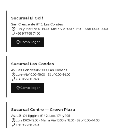
Sucursal El Golf
San Crescente #113, Las Condes
schedule
Lun y Mar 09:00–18:30 · Mié a Vie 9:30 a 18:00 · Sáb 10:30–14:00
phone_enabled
+56 9 7768 7400
location_on
Cómo llegar
Sucursal Las Condes
Av. Las Condes #7909, Las Condes
schedule
Lun–Vie 10:00–19:00 · Sáb 10:00–14:00
phone_enabled
+56 9 7768 7400
location_on
Cómo llegar
Sucursal Centro — Crown Plaza
Av. L.B. O'Higgins #142, Loc. 174 y 195
schedule
Lun 10:00–19:00 · Mar a Vie 10:00 a 18:30 · Sáb 10:00–14:00
phone_enabled
+56 9 7768 7400