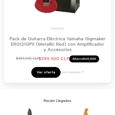
YAMAHA
Pack de Guitarra Eléctrica Yamaha Gigmaker
ERG121GPII (Metallic Red) con Amplificador
y Accesorios
Precio
$399,900 CLP
Precio
$459,900 CLP
Ahorra
$60,000
regular
de
venta
Ver oferta
¡Solo quedan 7!
Recién Llegados