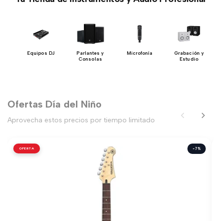
y
Equipos DJ
Parlantes y
Microfonía
Grabación y
ios
Consolas
Estudio
Ofertas Día del Niño
Aprovecha estos precios por tiempo limitado
OFERTA
-7%