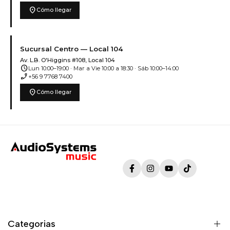
location_on
Cómo llegar
Sucursal Centro — Local 104
Av. L.B. O'Higgins #108, Local 104
schedule
Lun 10:00–19:00 · Mar a Vie 10:00 a 18:30 · Sáb 10:00–14:00
phone_enabled
+56 9 7768 7400
location_on
Cómo llegar
Facebook
Instagram
YouTube
TikTok
Categorias