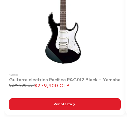
YAMAHA
Guitarra electrica Pacifica PAC012 Black - Yamaha
$279,900 CLP
Precio
$299,900 CLP
Precio
regular
de
venta
Ver oferta