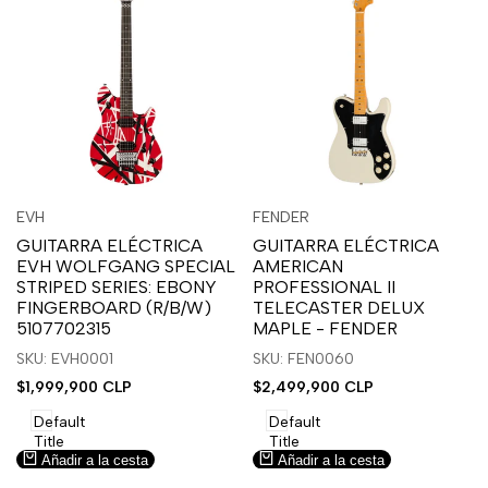
Inicia
Inicia
Inicia
Inicia
Vista
Vista
EVH
FENDER
Proveedor:
Proveedor:
sesión
sesión
sesión
sesión
rápida
rápida
GUITARRA ELÉCTRICA
GUITARRA ELÉCTRICA
para
para
para
para
EVH WOLFGANG SPECIAL
AMERICAN
usar
usar
usar
usar
STRIPED SERIES: EBONY
PROFESSIONAL II
la
Compare
la
Compare
FINGERBOARD (R/B/W)
TELECASTER DELUX
lista
lista
5107702315
MAPLE - FENDER
de
de
SKU: EVH0001
SKU: FEN0060
deseos.
deseos.
Precio
$1,999,900 CLP
Precio
$2,499,900 CLP
de
de
venta
venta
Default
Default
Title
Title
Añadir a la cesta
Añadir a la cesta