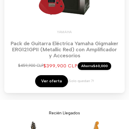
YAMAHA
Pack de Guitarra Eléctrica Yamaha Gigmaker
ERG121GPII (Metallic Red) con Amplificador
y Accesorios
Precio
$399,900 CLP
Precio
$459,900 CLP
Ahorra
$60,000
regular
de
venta
Ver oferta
¡Solo quedan 7!
Recién Llegados