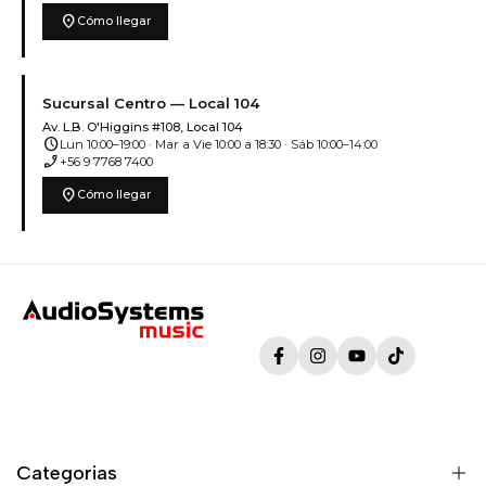
location_on
Cómo llegar
Sucursal Centro — Local 104
Av. L.B. O'Higgins #108, Local 104
schedule
Lun 10:00–19:00 · Mar a Vie 10:00 a 18:30 · Sáb 10:00–14:00
phone_enabled
+56 9 7768 7400
location_on
Cómo llegar
Facebook
Instagram
YouTube
TikTok
Categorias