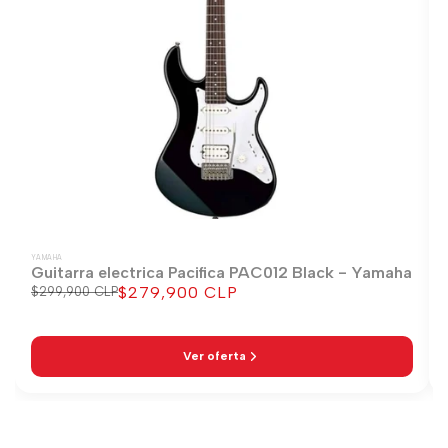
YAMAHA
Guitarra electrica Pacifica PAC012 Black - Yamaha
$279,900 CLP
Precio
$299,900 CLP
Precio
regular
de
venta
Ver oferta