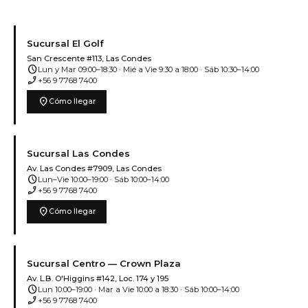
Sucursal El Golf
San Crescente #113, Las Condes
schedule
Lun y Mar 09:00–18:30 · Mié a Vie 9:30 a 18:00 · Sáb 10:30–14:00
phone_enabled
+56 9 7768 7400
location_on
Cómo llegar
Sucursal Las Condes
Av. Las Condes #7909, Las Condes
schedule
Lun–Vie 10:00–19:00 · Sáb 10:00–14:00
phone_enabled
+56 9 7768 7400
location_on
Cómo llegar
Sucursal Centro — Crown Plaza
Av. L.B. O'Higgins #142, Loc. 174 y 195
schedule
Lun 10:00–19:00 · Mar a Vie 10:00 a 18:30 · Sáb 10:00–14:00
phone_enabled
+56 9 7768 7400