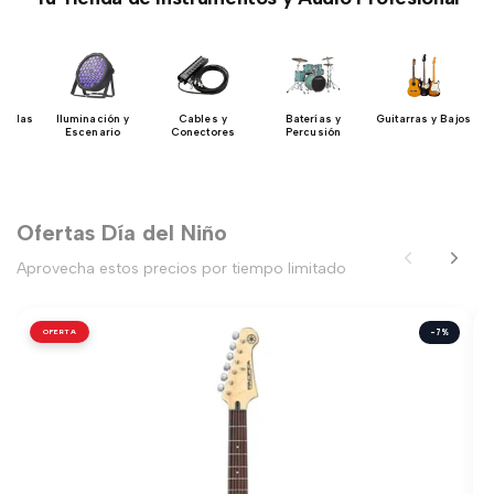
uerdas
Iluminación y
Cables y
Baterías y
Guitarras y Bajos
Escenario
Conectores
Percusión
Ofertas Día del Niño
Aprovecha estos precios por tiempo limitado
OFERTA
-7%