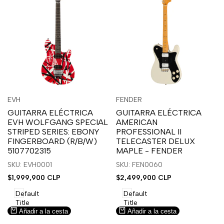
Inicia
Inicia
Inicia
Inicia
Vista
Vista
EVH
FENDER
Proveedor:
Proveedor:
sesión
sesión
sesión
sesión
rápida
rápida
GUITARRA ELÉCTRICA
GUITARRA ELÉCTRICA
para
para
para
para
EVH WOLFGANG SPECIAL
AMERICAN
usar
usar
usar
usar
STRIPED SERIES: EBONY
PROFESSIONAL II
la
Compare
la
Compare
FINGERBOARD (R/B/W)
TELECASTER DELUX
lista
lista
5107702315
MAPLE - FENDER
de
de
SKU: EVH0001
SKU: FEN0060
deseos.
deseos.
Precio
$1,999,900 CLP
Precio
$2,499,900 CLP
de
de
venta
venta
Default
Default
Title
Title
Añadir a la cesta
Añadir a la cesta