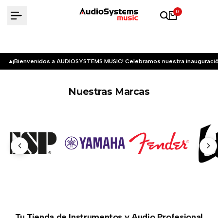
Saltar
0
al
contenido
¡Bienvenidos a AUDIOSYSTEMS MUSIC! Celebramos nuestra inauguració
Nuestras Marcas
Tu Tienda de Instrumentos y Audio Profesional