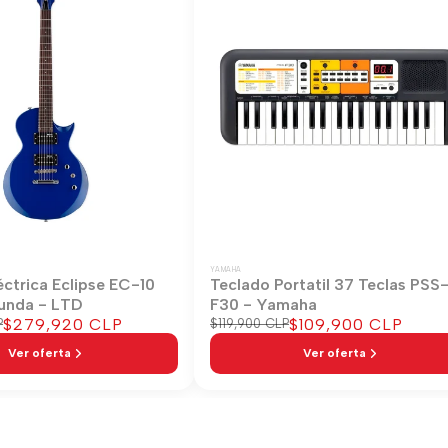
YAMAHA
éctrica Eclipse EC-10
Teclado Portatil 37 Teclas PSS
unda - LTD
F30 - Yamaha
Precio
$279,920 CLP
Precio
$109,900 CLP
P
Precio
$119,900 CLP
regular
de
de
Ver oferta
Ver oferta
venta
venta