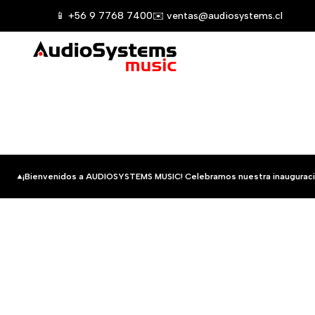
Saltar
📱 +56 9 7768 7400
✉️ ventas@audiosystems.cl
al
contenido
¡Bienvenidos a AUDIOSYSTEMS MUSIC! Celebramos nuestra inauguraci