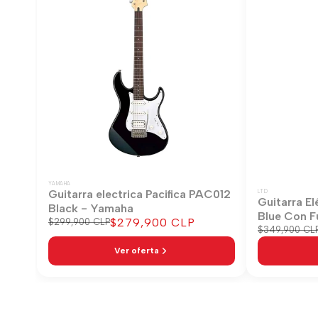
YAMAHA
Guitarra electrica Pacifica PAC012
LTD
Guitarra El
Black - Yamaha
Blue Con F
Precio
$279,900 CLP
Precio
$299,900 CLP
Precio
$349,900 CL
regular
de
regular
venta
Ver oferta