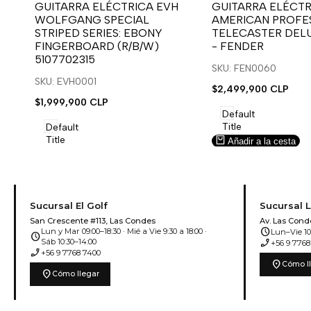
para
para
para
para
GUITARRA ELÉCTRICA EVH
GUITARRA ELÉCTR
WOLFGANG SPECIAL
AMERICAN PROFES
usar
usar
usar
usar
STRIPED SERIES: EBONY
TELECASTER DEL
la
Compare
la
Compare
FINGERBOARD (R/B/W)
- FENDER
lista
lista
5107702315
de
de
SKU: FEN0060
deseos.
deseos.
SKU: EVH0001
Precio
$2,499,900 CLP
de
Precio
$1,999,900 CLP
venta
de
Default
venta
Title
Default
Title
Añadir a la cesta
Añadir a la cesta
Sucursal El Golf
Sucursal 
San Crescente #113, Las Condes
Av. Las Cond
schedule
Lun y Mar 09:00–18:30 · Mié a Vie 9:30 a 18:00 ·
Lun–Vie 10:
schedule
phone_enabled
Sáb 10:30–14:00
+56 9 7768
phone_enabled
+56 9 7768 7400
location_on
Cómo l
location_on
Cómo llegar