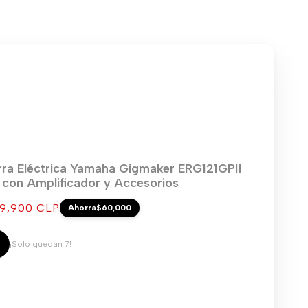
rra Eléctrica Yamaha Gigmaker ERG121GPII
) con Amplificador y Accesorios
cio
9,900 CLP
Ahorra
$60,000
ta
¡Solo quedan 7!