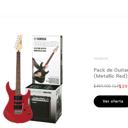
YAMAHA
Pack de Guita
(Metallic Red
Pre
$39
Precio
$459,900 CLP
regular
de
ven
Ver oferta