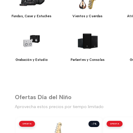
Fundas, Case y Estuches
Vientos y Cuerdas
Atr
Grabación y Estudio
Parlantes y Consolas
Gu
Ofertas Día del Niño
Aprovecha estos precios por tiempo limitado
OFERTA
-7%
OFERTA