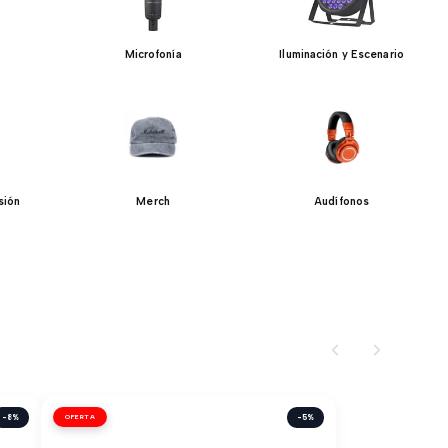
Microfonía
Iluminación y Escenario
sión
Merch
Audífonos
-8%
OFERTA
-5%