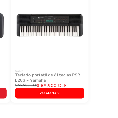
YAMAHA
-
Teclado portátil de 61 teclas PSR-
E283 - Yamaha
Precio
$189,900 CLP
Precio
$199,900 CLP
regular
de
Ver oferta
venta