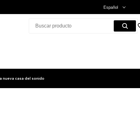
Celebramos nuestra inauguración.
Compra Ya!
Español
a nueva casa del sonido