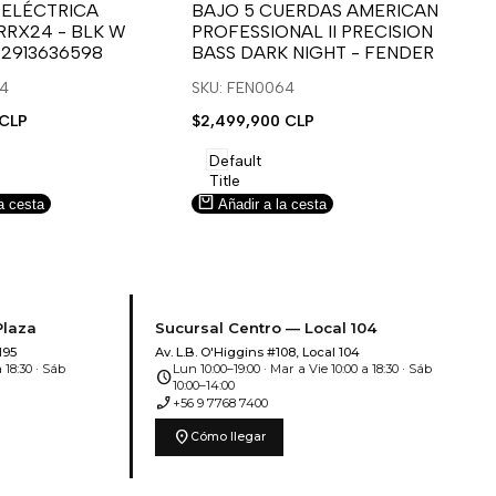
para
para
 ELÉCTRICA
BAJO 5 CUERDAS AMERICAN
B
RRX24 - BLK W
PROFESSIONAL II PRECISION
FA
usar
usar
u
 2913636598
BASS DARK NIGHT - FENDER
SN
e
la
Compare
l
lista
l
14
SKU: FEN0064
SK
de
 CLP
Precio
$2,499,900 CLP
Pr
$5
deseos.
de
de
venta
ve
Default
Title
a cesta
Añadir a la cesta
Plaza
Sucursal Centro — Local 104
195
Av. L.B. O'Higgins #108, Local 104
 18:30 · Sáb
Lun 10:00–19:00 · Mar a Vie 10:00 a 18:30 · Sáb
schedule
10:00–14:00
phone_enabled
+56 9 7768 7400
location_on
Cómo llegar