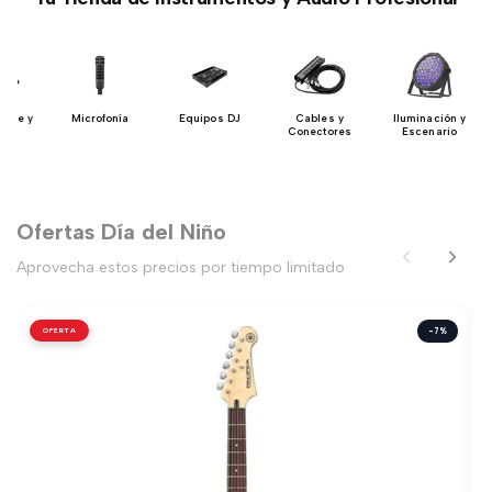
Case y
Microfonía
Equipos DJ
Cables y
Iluminación y
hes
Conectores
Escenario
Ofertas Día del Niño
Aprovecha estos precios por tiempo limitado
OFERTA
-7%