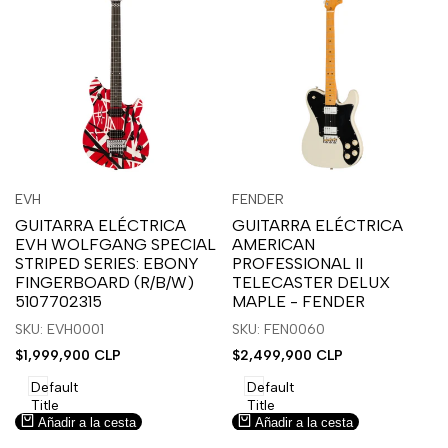
Inicia
Inicia
Inicia
Inicia
Vista
Vista
EVH
FENDER
Proveedor:
Proveedor:
sesión
sesión
sesión
sesión
rápida
rápida
GUITARRA ELÉCTRICA
GUITARRA ELÉCTRICA
para
para
para
para
EVH WOLFGANG SPECIAL
AMERICAN
usar
usar
usar
usar
STRIPED SERIES: EBONY
PROFESSIONAL II
la
Compare
la
Compare
FINGERBOARD (R/B/W)
TELECASTER DELUX
lista
lista
5107702315
MAPLE - FENDER
de
de
SKU: EVH0001
SKU: FEN0060
deseos.
deseos.
Precio
$1,999,900 CLP
Precio
$2,499,900 CLP
de
de
venta
venta
Default
Default
Title
Title
Añadir a la cesta
Añadir a la cesta