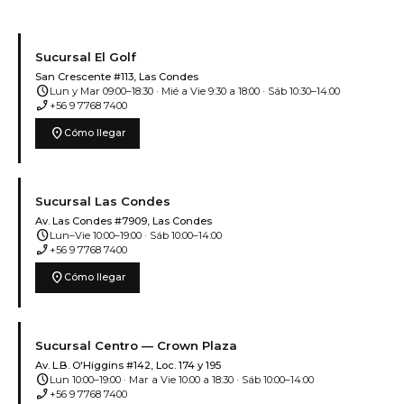
Sucursal El Golf
San Crescente #113, Las Condes
schedule
Lun y Mar 09:00–18:30 · Mié a Vie 9:30 a 18:00 · Sáb 10:30–14:00
phone_enabled
+56 9 7768 7400
location_on
Cómo llegar
Sucursal Las Condes
Av. Las Condes #7909, Las Condes
schedule
Lun–Vie 10:00–19:00 · Sáb 10:00–14:00
phone_enabled
+56 9 7768 7400
location_on
Cómo llegar
Sucursal Centro — Crown Plaza
Av. L.B. O'Higgins #142, Loc. 174 y 195
schedule
Lun 10:00–19:00 · Mar a Vie 10:00 a 18:30 · Sáb 10:00–14:00
phone_enabled
+56 9 7768 7400