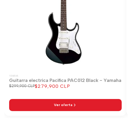
YAMAHA
Guitarra electrica Pacifica PAC012 Black - Yamaha
$279,900 CLP
Precio
$299,900 CLP
Precio
regular
de
venta
Ver oferta