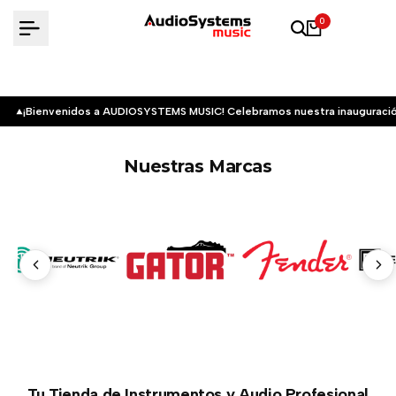
Saltar
0
al
contenido
¡Bienvenidos a AUDIOSYSTEMS MUSIC! Celebramos nuestra inauguració
Nuestras Marcas
Tu Tienda de Instrumentos y Audio Profesional