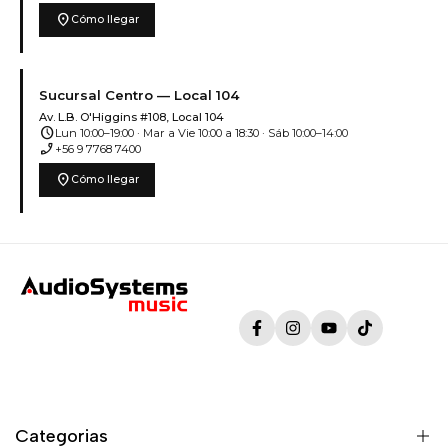
location_on
Cómo llegar
Sucursal Centro — Local 104
Av. L.B. O'Higgins #108, Local 104
schedule
Lun 10:00–19:00 · Mar a Vie 10:00 a 18:30 · Sáb 10:00–14:00
phone_enabled
+56 9 7768 7400
location_on
Cómo llegar
Facebook
Instagram
YouTube
TikTok
Categorias