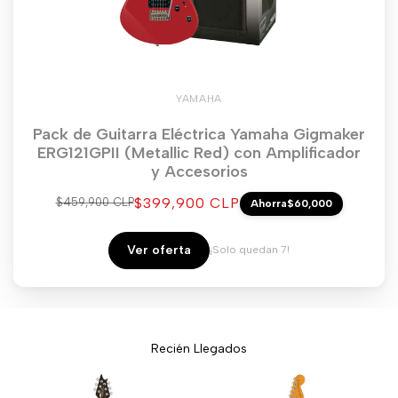
YAMAHA
Pack de Guitarra Eléctrica Yamaha Gigmaker
ERG121GPII (Metallic Red) con Amplificador
y Accesorios
Precio
$399,900 CLP
Precio
$459,900 CLP
Ahorra
$60,000
regular
de
venta
Ver oferta
¡Solo quedan 7!
Recién Llegados