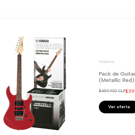
YAMAHA
Pack de Guita
(Metallic Red
Pre
$39
Precio
$459,900 CLP
regular
de
ven
Ver oferta