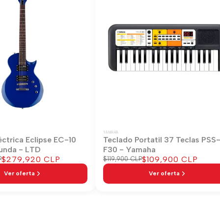
YAMAHA
éctrica Eclipse EC-10
Teclado Portatil 37 Teclas PSS
unda - LTD
F30 - Yamaha
Precio
$279,920 CLP
Precio
$109,900 CLP
P
Precio
$119,900 CLP
regular
de
de
Ver oferta
Ver oferta
venta
venta