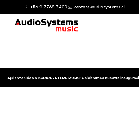
Saltar
📱 +56 9 7768 7400
✉️ ventas@audiosystems.cl
al
contenido
¡Bienvenidos a AUDIOSYSTEMS MUSIC! Celebramos nuestra inauguraci