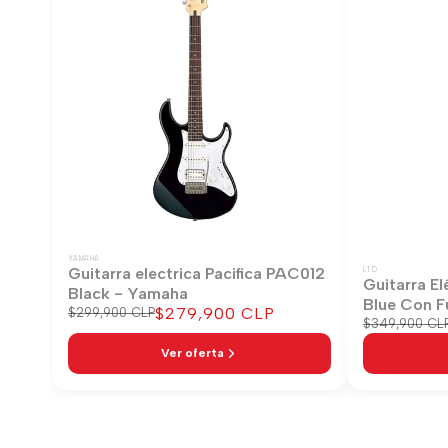
YAMAHA
Guitarra electrica Pacifica PAC012
LTD
Guitarra El
Black - Yamaha
Blue Con F
Precio
$279,900 CLP
Precio
$299,900 CLP
Precio
$349,900 CL
regular
de
regular
venta
Ver oferta