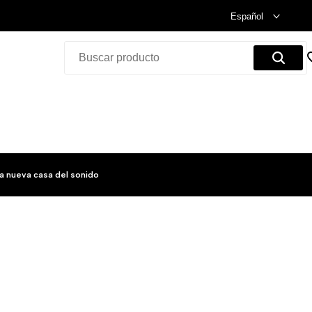
Celebramos nuestra inauguración.
Compra Ya!
Español
a nueva casa del sonido