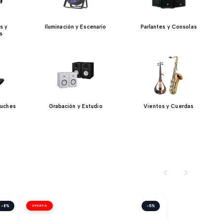
s y
Iluminación y Escenario
Parlantes y Consolas
s
tuches
Grabación y Estudio
Vientos y Cuerdas
-8%
OFERTA
-5%