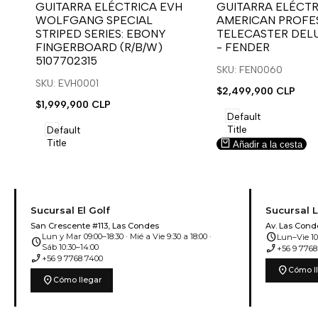
para
para
para
para
GUITARRA ELÉCTRICA EVH
GUITARRA ELÉCTR
WOLFGANG SPECIAL
AMERICAN PROFES
usar
usar
usar
usar
STRIPED SERIES: EBONY
TELECASTER DEL
la
Compare
la
Compare
FINGERBOARD (R/B/W)
- FENDER
lista
lista
5107702315
de
de
SKU: FEN0060
deseos.
deseos.
SKU: EVH0001
Precio
$2,499,900 CLP
de
Precio
$1,999,900 CLP
venta
de
Default
venta
Title
Default
Title
Añadir a la cesta
Añadir a la cesta
Sucursal El Golf
Sucursal 
San Crescente #113, Las Condes
Av. Las Cond
schedule
Lun y Mar 09:00–18:30 · Mié a Vie 9:30 a 18:00 ·
Lun–Vie 10:
schedule
phone_enabled
Sáb 10:30–14:00
+56 9 7768
phone_enabled
+56 9 7768 7400
location_on
Cómo l
location_on
Cómo llegar