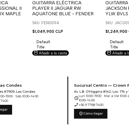
para
para
para
para
ICA
GUITARRA ELÉCTRICA
GUITARRA
SIONAL II
PLAYER II JAGUAR RW
JACKSON 
usar
usar
usar
usar
UX MAPLE
AQUATONE BLUE - FENDER
YLW BVLS
la
Compare
la
Compar
lista
lista
SKU: FEN0094
SKU: JAC00
de
de
Precio
$1,049,900 CLP
Precio
$1,249,900
deseos.
deseos.
de
de
venta
venta
Default
Default
Title
Title
Añadir a la cesta
Añadir a l
Las Condes
Sucursal Centro — Crown 
es #7909, Las Condes
Av. L.B. O'Higgins #142, Loc. 174 y 
Lun 10:00–19:00 · Mar a Vie 10:00 a
00–19:00 · Sáb 10:00–14:00
schedule
10:00–14:00
 7400
phone_enabled
+56 9 7768 7400
legar
location_on
Cómo llegar