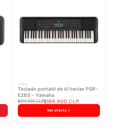
YAMAHA
-
Teclado portátil de 61 teclas PSR-
E283 - Yamaha
Precio
$189,900 CLP
Precio
$199,900 CLP
regular
de
Ver oferta
venta