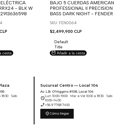
para
para
 ELÉCTRICA
BAJO 5 CUERDAS AMERICAN
B
RRX24 - BLK W
PROFESSIONAL II PRECISION
FA
usar
usar
u
 2913636598
BASS DARK NIGHT - FENDER
SN
e
la
Compare
l
lista
l
14
SKU: FEN0064
SK
de
 CLP
Precio
$2,499,900 CLP
Pr
$5
deseos.
de
de
venta
ve
Default
Title
a cesta
Añadir a la cesta
Plaza
Sucursal Centro — Local 104
195
Av. L.B. O'Higgins #108, Local 104
 18:30 · Sáb
Lun 10:00–19:00 · Mar a Vie 10:00 a 18:30 · Sáb
schedule
10:00–14:00
phone_enabled
+56 9 7768 7400
location_on
Cómo llegar