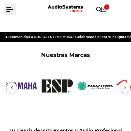
Saltar
0
al
contenido
¡Bienvenidos a AUDIOSYSTEMS MUSIC! Celebramos nuestra inauguració
Nuestras Marcas
Tu Tienda de Instrumentos y Audio Profesional