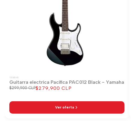
YAMAHA
Guitarra electrica Pacifica PAC012 Black - Yamaha
$279,900 CLP
Precio
$299,900 CLP
Precio
regular
de
venta
Ver oferta