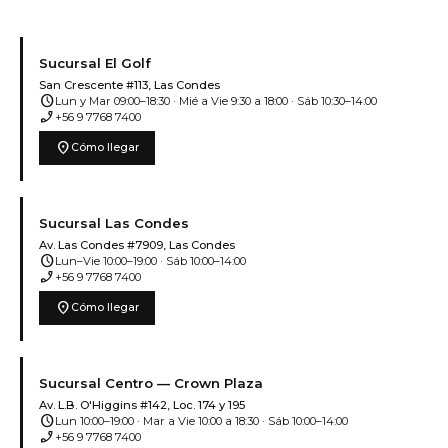
Sucursal El Golf
San Crescente #113, Las Condes
schedule
Lun y Mar 09:00–18:30 · Mié a Vie 9:30 a 18:00 · Sáb 10:30–14:00
phone_enabled
+56 9 7768 7400
location_on
Cómo llegar
Sucursal Las Condes
Av. Las Condes #7909, Las Condes
schedule
Lun–Vie 10:00–19:00 · Sáb 10:00–14:00
phone_enabled
+56 9 7768 7400
location_on
Cómo llegar
Sucursal Centro — Crown Plaza
Av. L.B. O'Higgins #142, Loc. 174 y 195
schedule
Lun 10:00–19:00 · Mar a Vie 10:00 a 18:30 · Sáb 10:00–14:00
phone_enabled
+56 9 7768 7400