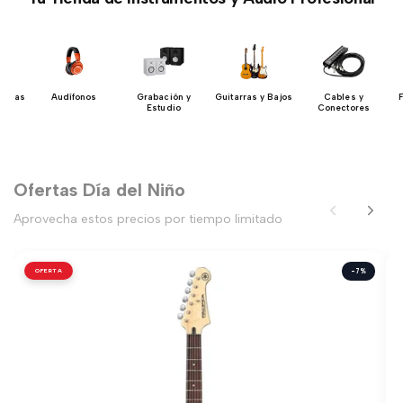
uerdas
Audífonos
Grabación y
Guitarras y Bajos
Cables y
Estudio
Conectores
Ofertas Día del Niño
Aprovecha estos precios por tiempo limitado
OFERTA
-7%