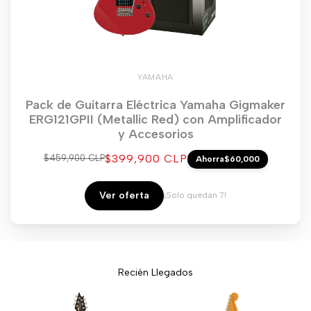
YAMAHA
Pack de Guitarra Eléctrica Yamaha Gigmaker
ERG121GPII (Metallic Red) con Amplificador
y Accesorios
Precio
$399,900 CLP
Precio
$459,900 CLP
Ahorra
$60,000
regular
de
venta
Ver oferta
¡Solo quedan 7!
Recién Llegados