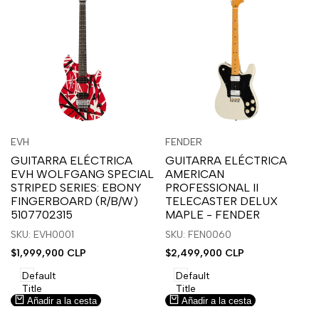
Inicia
Inicia
Inicia
Inicia
Vista
Vista
EVH
FENDER
Proveedor:
Proveedor:
sesión
sesión
sesión
sesión
rápida
rápida
GUITARRA ELÉCTRICA
GUITARRA ELÉCTRICA
para
para
para
para
EVH WOLFGANG SPECIAL
AMERICAN
usar
usar
usar
usar
STRIPED SERIES: EBONY
PROFESSIONAL II
la
Compare
la
Compare
FINGERBOARD (R/B/W)
TELECASTER DELUX
lista
lista
5107702315
MAPLE - FENDER
de
de
SKU: EVH0001
SKU: FEN0060
deseos.
deseos.
Precio
$1,999,900 CLP
Precio
$2,499,900 CLP
de
de
venta
venta
Default
Default
Title
Title
Añadir a la cesta
Añadir a la cesta