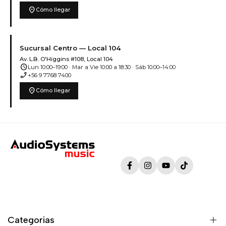
location_on
Cómo llegar
Sucursal Centro — Local 104
Av. L.B. O'Higgins #108, Local 104
schedule
Lun 10:00–19:00 · Mar a Vie 10:00 a 18:30 · Sáb 10:00–14:00
phone_enabled
+56 9 7768 7400
location_on
Cómo llegar
Facebook
Instagram
YouTube
TikTok
Categorias