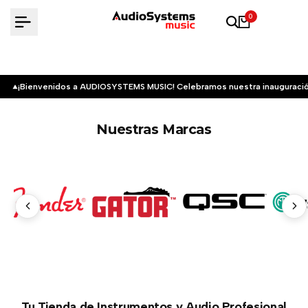
Saltar
0
al
contenido
¡Bienvenidos a AUDIOSYSTEMS MUSIC! Celebramos nuestra inauguració
Nuestras Marcas
Tu Tienda de Instrumentos y Audio Profesional