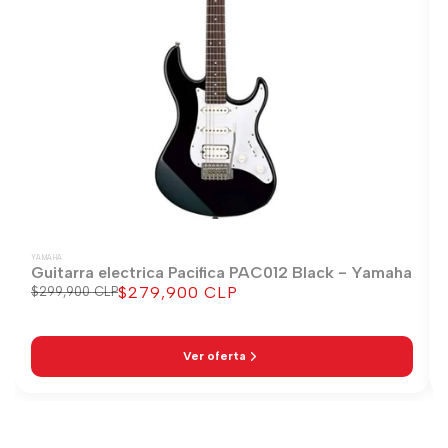
YAMAHA
Guitarra electrica Pacifica PAC012 Black - Yamaha
$279,900 CLP
Precio
$299,900 CLP
Precio
regular
de
venta
Ver oferta