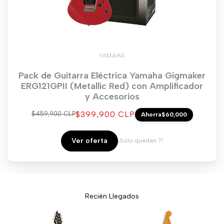
YAMAHA
Pack de Guitarra Eléctrica Yamaha Gigmaker
ERG121GPII (Metallic Red) con Amplificador
y Accesorios
Precio
$399,900 CLP
Precio
$459,900 CLP
Ahorra
$60,000
regular
de
venta
Ver oferta
¡Solo quedan 7!
Recién Llegados