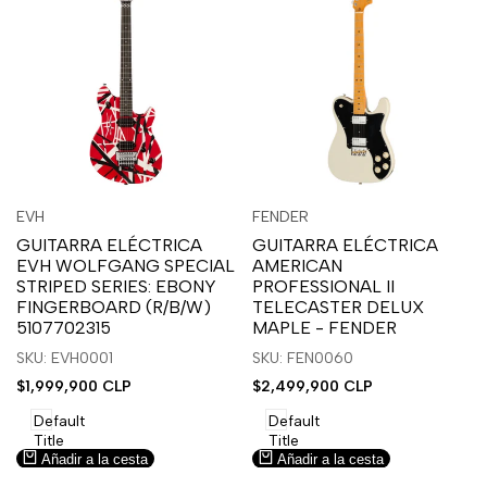
Inicia
Inicia
Inicia
Inicia
Vista
Vista
EVH
FENDER
Proveedor:
Proveedor:
sesión
sesión
sesión
sesión
rápida
rápida
GUITARRA ELÉCTRICA
GUITARRA ELÉCTRICA
para
para
para
para
EVH WOLFGANG SPECIAL
AMERICAN
usar
usar
usar
usar
STRIPED SERIES: EBONY
PROFESSIONAL II
la
Compare
la
Compare
FINGERBOARD (R/B/W)
TELECASTER DELUX
lista
lista
5107702315
MAPLE - FENDER
de
de
SKU: EVH0001
SKU: FEN0060
deseos.
deseos.
Precio
$1,999,900 CLP
Precio
$2,499,900 CLP
de
de
venta
venta
Default
Default
Title
Title
Añadir a la cesta
Añadir a la cesta