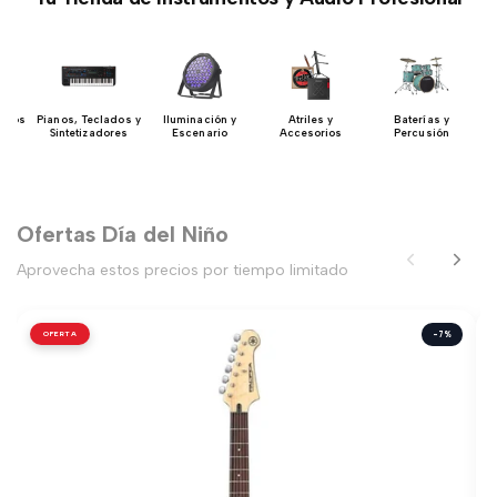
Bajos
Pianos, Teclados y
Iluminación y
Atriles y
Baterías y
Sintetizadores
Escenario
Accesorios
Percusión
Ofertas Día del Niño
Aprovecha estos precios por tiempo limitado
OFERTA
-7%