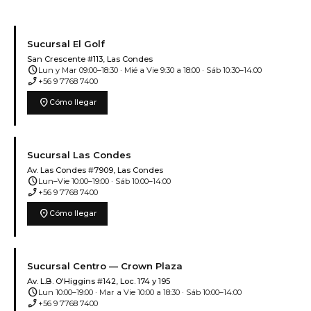
Sucursal El Golf
San Crescente #113, Las Condes
schedule
Lun y Mar 09:00–18:30 · Mié a Vie 9:30 a 18:00 · Sáb 10:30–14:00
phone_enabled
+56 9 7768 7400
location_on
Cómo llegar
Sucursal Las Condes
Av. Las Condes #7909, Las Condes
schedule
Lun–Vie 10:00–19:00 · Sáb 10:00–14:00
phone_enabled
+56 9 7768 7400
location_on
Cómo llegar
Sucursal Centro — Crown Plaza
Av. L.B. O'Higgins #142, Loc. 174 y 195
schedule
Lun 10:00–19:00 · Mar a Vie 10:00 a 18:30 · Sáb 10:00–14:00
phone_enabled
+56 9 7768 7400