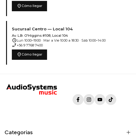
location_on
Cómo llegar
Sucursal Centro — Local 104
Av. L.B. O'Higgins #108, Local 104
schedule
Lun 10:00–19:00 · Mar a Vie 10:00 a 18:30 · Sáb 10:00–14:00
phone_enabled
+56 9 7768 7400
location_on
Cómo llegar
Facebook
Instagram
YouTube
TikTok
Categorias