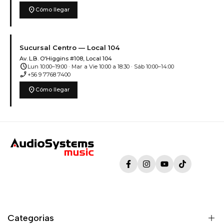
location_on
Cómo llegar
Sucursal Centro — Local 104
Av. L.B. O'Higgins #108, Local 104
schedule
Lun 10:00–19:00 · Mar a Vie 10:00 a 18:30 · Sáb 10:00–14:00
phone_enabled
+56 9 7768 7400
location_on
Cómo llegar
Facebook
Instagram
YouTube
TikTok
Categorias