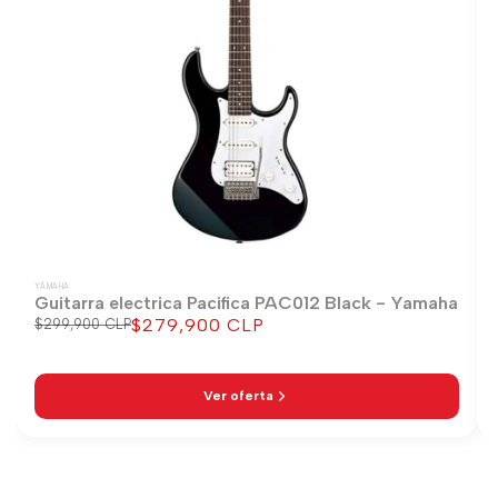
YAMAHA
Guitarra electrica Pacifica PAC012 Black - Yamaha
$279,900 CLP
Precio
$299,900 CLP
Precio
regular
de
venta
Ver oferta