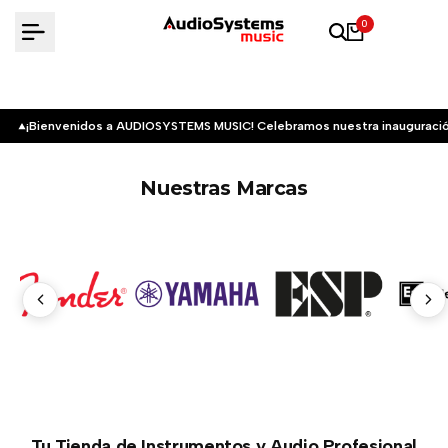
Saltar
0
al
contenido
¡Bienvenidos a AUDIOSYSTEMS MUSIC! Celebramos nuestra inauguració
Nuestras Marcas
Tu Tienda de Instrumentos y Audio Profesional