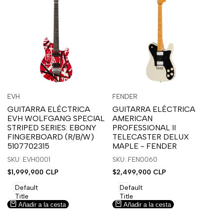
Inicia
Inicia
Inicia
Inicia
Vista
Vista
EVH
FENDER
Proveedor:
Proveedor:
sesión
sesión
sesión
sesión
rápida
rápida
GUITARRA ELÉCTRICA
GUITARRA ELÉCTRICA
para
para
para
para
EVH WOLFGANG SPECIAL
AMERICAN
usar
usar
usar
usar
STRIPED SERIES: EBONY
PROFESSIONAL II
la
Compare
la
Compare
FINGERBOARD (R/B/W)
TELECASTER DELUX
lista
lista
5107702315
MAPLE - FENDER
de
de
SKU: EVH0001
SKU: FEN0060
deseos.
deseos.
Precio
$1,999,900 CLP
Precio
$2,499,900 CLP
de
de
venta
venta
Default
Default
Title
Title
Añadir a la cesta
Añadir a la cesta