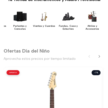
 Bajos
Parlantes y
Vientos y Cuerdas
Fundas, Case y
Atriles y
Consolas
Estuches
Accesorios
Ofertas Día del Niño
Aprovecha estos precios por tiempo limitado
OFERTA
-7%