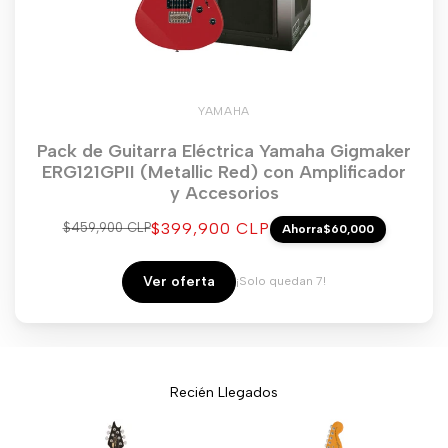
YAMAHA
Pack de Guitarra Eléctrica Yamaha Gigmaker
ERG121GPII (Metallic Red) con Amplificador
y Accesorios
Precio
$399,900 CLP
Precio
$459,900 CLP
Ahorra
$60,000
regular
de
venta
Ver oferta
¡Solo quedan 7!
Recién Llegados