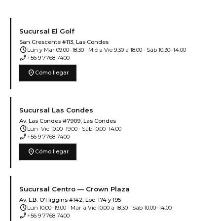
Sucursal El Golf
San Crescente #113, Las Condes
schedule
Lun y Mar 09:00–18:30 · Mié a Vie 9:30 a 18:00 · Sáb 10:30–14:00
phone_enabled
+56 9 7768 7400
location_on
Cómo llegar
Sucursal Las Condes
Av. Las Condes #7909, Las Condes
schedule
Lun–Vie 10:00–19:00 · Sáb 10:00–14:00
phone_enabled
+56 9 7768 7400
location_on
Cómo llegar
Sucursal Centro — Crown Plaza
Av. L.B. O'Higgins #142, Loc. 174 y 195
schedule
Lun 10:00–19:00 · Mar a Vie 10:00 a 18:30 · Sáb 10:00–14:00
phone_enabled
+56 9 7768 7400