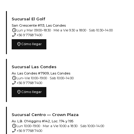
Sucursal El Golf
San Crescente #113, Las Condes
schedule
Lun y Mar 09:00–18:30 · Mié a Vie 9:30 a 18:00 · Sáb 10:30–14:00
phone_enabled
+56 9 7768 7400
location_on
Cómo llegar
Sucursal Las Condes
Av. Las Condes #7909, Las Condes
schedule
Lun–Vie 10:00–19:00 · Sáb 10:00–14:00
phone_enabled
+56 9 7768 7400
location_on
Cómo llegar
Sucursal Centro — Crown Plaza
Av. L.B. O'Higgins #142, Loc. 174 y 195
schedule
Lun 10:00–19:00 · Mar a Vie 10:00 a 18:30 · Sáb 10:00–14:00
phone_enabled
+56 9 7768 7400