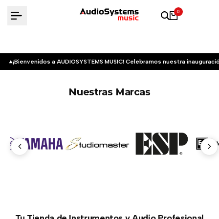
Saltar
0
al
contenido
¡Bienvenidos a AUDIOSYSTEMS MUSIC! Celebramos nuestra inauguració
Nuestras Marcas
Tu Tienda de Instrumentos y Audio Profesional