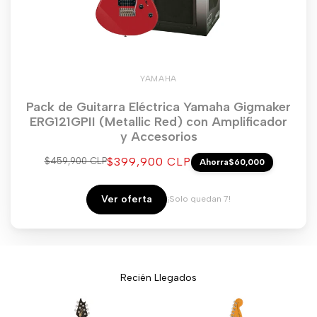
YAMAHA
Pack de Guitarra Eléctrica Yamaha Gigmaker
ERG121GPII (Metallic Red) con Amplificador
y Accesorios
Precio
$399,900 CLP
Precio
$459,900 CLP
Ahorra
$60,000
regular
de
venta
Ver oferta
¡Solo quedan 7!
Recién Llegados