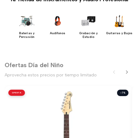
 DJ
Baterías y
Audífonos
Grabación y
Guitarras y Bajos
Percusión
Estudio
Ofertas Día del Niño
Aprovecha estos precios por tiempo limitado
OFERTA
-7%