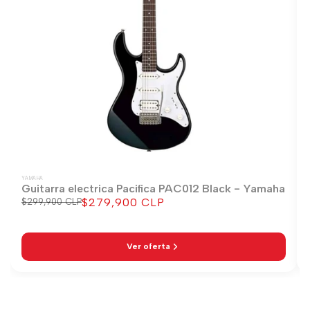
YAMAHA
Guitarra electrica Pacifica PAC012 Black - Yamaha
$279,900 CLP
Precio
$299,900 CLP
Precio
regular
de
venta
Ver oferta