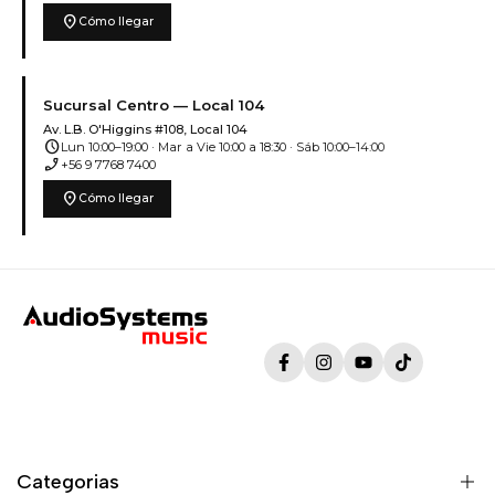
location_on
Cómo llegar
Sucursal Centro — Local 104
Av. L.B. O'Higgins #108, Local 104
schedule
Lun 10:00–19:00 · Mar a Vie 10:00 a 18:30 · Sáb 10:00–14:00
phone_enabled
+56 9 7768 7400
location_on
Cómo llegar
Facebook
Instagram
YouTube
TikTok
Categorias