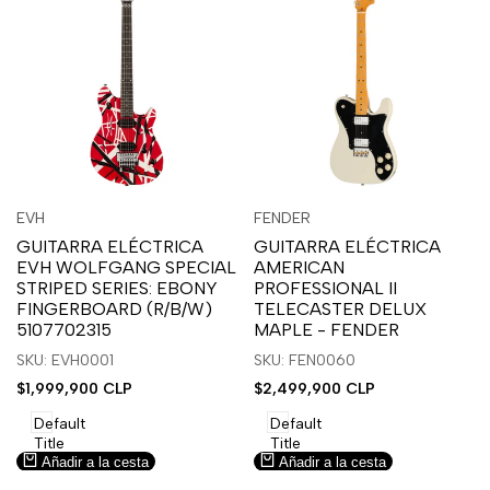
Inicia
Inicia
Inicia
Inicia
Vista
Vista
EVH
FENDER
Proveedor:
Proveedor:
sesión
sesión
sesión
sesión
rápida
rápida
GUITARRA ELÉCTRICA
GUITARRA ELÉCTRICA
para
para
para
para
EVH WOLFGANG SPECIAL
AMERICAN
usar
usar
usar
usar
STRIPED SERIES: EBONY
PROFESSIONAL II
la
Compare
la
Compare
FINGERBOARD (R/B/W)
TELECASTER DELUX
lista
lista
5107702315
MAPLE - FENDER
de
de
SKU: EVH0001
SKU: FEN0060
deseos.
deseos.
Precio
$1,999,900 CLP
Precio
$2,499,900 CLP
de
de
venta
venta
Default
Default
Title
Title
Añadir a la cesta
Añadir a la cesta