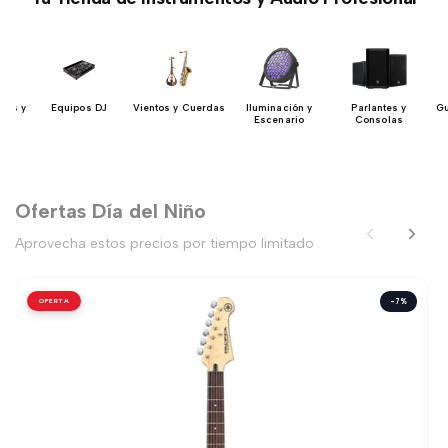
dos y
Equipos DJ
Vientos y Cuerdas
Iluminación y
Parlantes y
Gu
res
Escenario
Consolas
Ofertas Día del Niño
Aprovecha estos precios por tiempo limitado
OFERTA
-7%