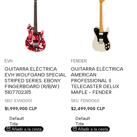
Inicia
Inicia
Inicia
Inicia
Vista
Vista
EVH
FENDER
Proveedor:
Proveedor:
sesión
sesión
sesión
sesión
rápida
rápida
GUITARRA ELÉCTRICA
GUITARRA ELÉCTRICA
para
para
para
para
EVH WOLFGANG SPECIAL
AMERICAN
usar
usar
usar
usar
STRIPED SERIES: EBONY
PROFESSIONAL II
la
Compare
la
Compare
FINGERBOARD (R/B/W)
TELECASTER DELUX
lista
lista
5107702315
MAPLE - FENDER
de
de
SKU: EVH0001
SKU: FEN0060
deseos.
deseos.
Precio
$1,999,900 CLP
Precio
$2,499,900 CLP
de
de
venta
venta
Default
Default
Title
Title
Añadir a la cesta
Añadir a la cesta