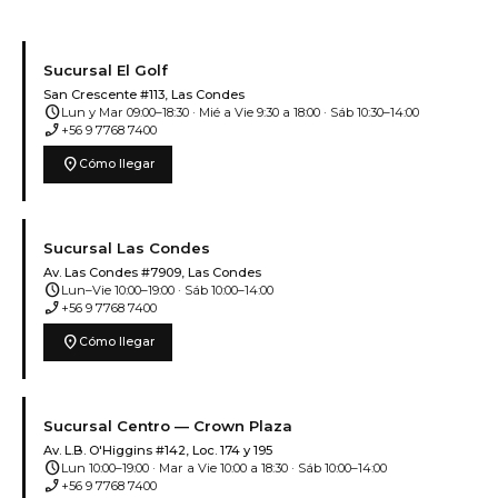
Sucursal El Golf
San Crescente #113, Las Condes
schedule
Lun y Mar 09:00–18:30 · Mié a Vie 9:30 a 18:00 · Sáb 10:30–14:00
phone_enabled
+56 9 7768 7400
location_on
Cómo llegar
Sucursal Las Condes
Av. Las Condes #7909, Las Condes
schedule
Lun–Vie 10:00–19:00 · Sáb 10:00–14:00
phone_enabled
+56 9 7768 7400
location_on
Cómo llegar
Sucursal Centro — Crown Plaza
Av. L.B. O'Higgins #142, Loc. 174 y 195
schedule
Lun 10:00–19:00 · Mar a Vie 10:00 a 18:30 · Sáb 10:00–14:00
phone_enabled
+56 9 7768 7400