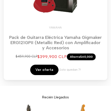
YAMAHA
Pack de Guitarra Eléctrica Yamaha Gigmaker
ERG121GPII (Metallic Red) con Amplificador
y Accesorios
Precio
$399,900 CLP
Precio
$459,900 CLP
Ahorra
$60,000
regular
de
venta
Ver oferta
¡Solo quedan 7!
Recién Llegados