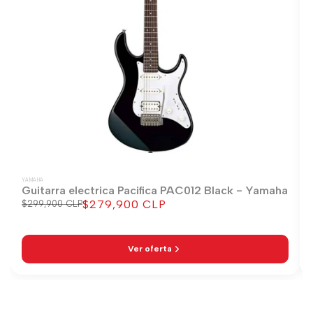
YAMAHA
Guitarra electrica Pacifica PAC012 Black - Yamaha
$279,900 CLP
Precio
$299,900 CLP
Precio
regular
de
venta
Ver oferta