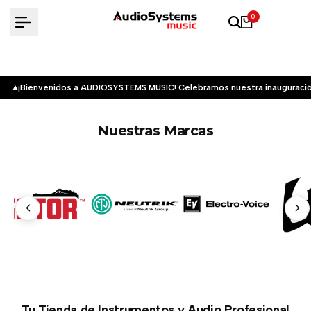
Saltar
0
al
contenido
¡Bienvenidos a AUDIOSYSTEMS MUSIC! Celebramos nuestra inauguració
Nuestras Marcas
Tu Tienda de Instrumentos y Audio Profesional