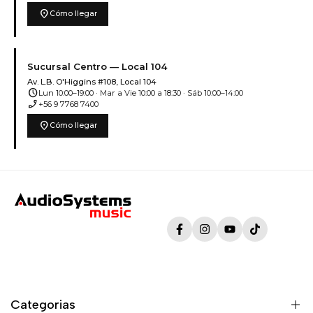
location_on
Cómo llegar
Sucursal Centro — Local 104
Av. L.B. O'Higgins #108, Local 104
schedule
Lun 10:00–19:00 · Mar a Vie 10:00 a 18:30 · Sáb 10:00–14:00
phone_enabled
+56 9 7768 7400
location_on
Cómo llegar
Facebook
Instagram
YouTube
TikTok
Categorias