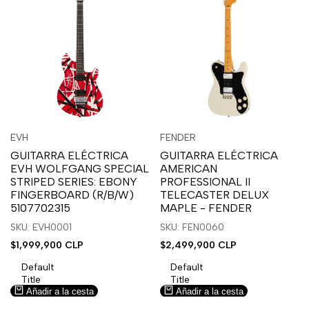
Inicia
Inicia
Inicia
Inicia
Vista
Vista
EVH
FENDER
Proveedor:
Proveedor:
sesión
sesión
sesión
sesión
rápida
rápida
GUITARRA ELÉCTRICA
GUITARRA ELÉCTRICA
para
para
para
para
EVH WOLFGANG SPECIAL
AMERICAN
usar
usar
usar
usar
STRIPED SERIES: EBONY
PROFESSIONAL II
la
Compare
la
Compare
FINGERBOARD (R/B/W)
TELECASTER DELUX
lista
lista
5107702315
MAPLE - FENDER
de
de
SKU: EVH0001
SKU: FEN0060
deseos.
deseos.
Precio
$1,999,900 CLP
Precio
$2,499,900 CLP
de
de
venta
venta
Default
Default
Title
Title
Añadir a la cesta
Añadir a la cesta