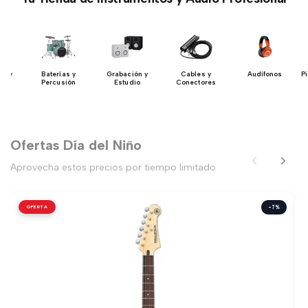
ón y
Baterías y
Grabación y
Cables y
Audífonos
P
io
Percusión
Estudio
Conectores
Ofertas Día del Niño
Aprovecha estos precios por tiempo limitado
OFERTA
-7%