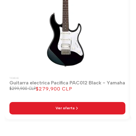
YAMAHA
Guitarra electrica Pacifica PAC012 Black - Yamaha
$279,900 CLP
Precio
$299,900 CLP
Precio
regular
de
venta
Ver oferta