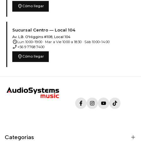
location_on
Cómo llegar
Sucursal Centro — Local 104
Av. L.B. O'Higgins #108, Local 104
schedule
Lun 10:00–19:00 · Mar a Vie 10:00 a 18:30 · Sáb 10:00–14:00
phone_enabled
+56 9 7768 7400
location_on
Cómo llegar
Facebook
Instagram
YouTube
TikTok
Categorias