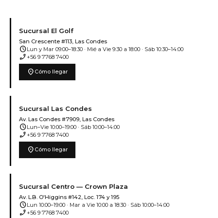
Sucursal El Golf
San Crescente #113, Las Condes
schedule
Lun y Mar 09:00–18:30 · Mié a Vie 9:30 a 18:00 · Sáb 10:30–14:00
phone_enabled
+56 9 7768 7400
location_on
Cómo llegar
Sucursal Las Condes
Av. Las Condes #7909, Las Condes
schedule
Lun–Vie 10:00–19:00 · Sáb 10:00–14:00
phone_enabled
+56 9 7768 7400
location_on
Cómo llegar
Sucursal Centro — Crown Plaza
Av. L.B. O'Higgins #142, Loc. 174 y 195
schedule
Lun 10:00–19:00 · Mar a Vie 10:00 a 18:30 · Sáb 10:00–14:00
phone_enabled
+56 9 7768 7400