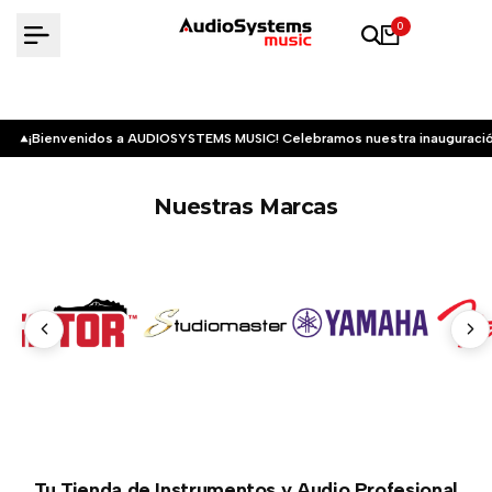
Saltar
0
al
contenido
¡Bienvenidos a AUDIOSYSTEMS MUSIC! Celebramos nuestra inauguració
Nuestras Marcas
Tu Tienda de Instrumentos y Audio Profesional