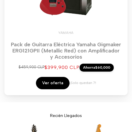
YAMAHA
Pack de Guitarra Eléctrica Yamaha Gigmaker
ERG121GPII (Metallic Red) con Amplificador
y Accesorios
Precio
$399,900 CLP
Precio
$459,900 CLP
Ahorra
$60,000
regular
de
venta
Ver oferta
¡Solo quedan 7!
Recién Llegados