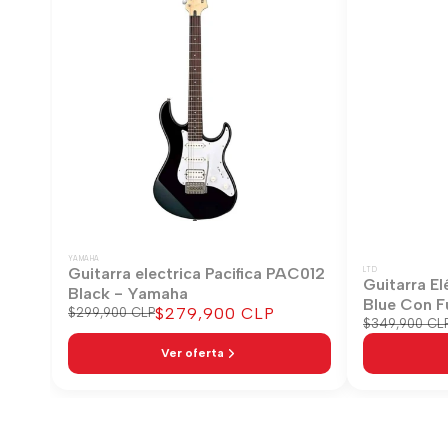
YAMAHA
Guitarra electrica Pacifica PAC012
LTD
Guitarra El
Black - Yamaha
Blue Con F
Precio
$279,900 CLP
Precio
$299,900 CLP
Precio
$349,900 CL
regular
de
regular
venta
Ver oferta