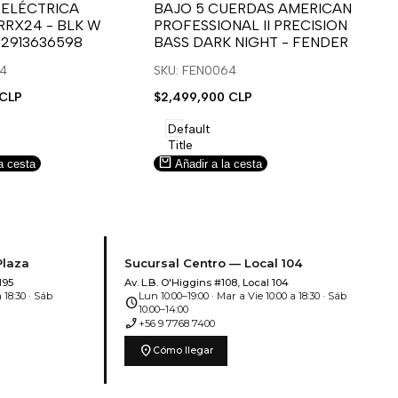
para
para
 ELÉCTRICA
BAJO 5 CUERDAS AMERICAN
B
RRX24 - BLK W
PROFESSIONAL II PRECISION
FA
usar
usar
u
 2913636598
BASS DARK NIGHT - FENDER
SN
e
la
Compare
l
lista
l
14
SKU: FEN0064
SK
de
 CLP
Precio
$2,499,900 CLP
Pr
$5
deseos.
de
de
venta
ve
Default
Title
a cesta
Añadir a la cesta
Plaza
Sucursal Centro — Local 104
195
Av. L.B. O'Higgins #108, Local 104
 18:30 · Sáb
Lun 10:00–19:00 · Mar a Vie 10:00 a 18:30 · Sáb
schedule
10:00–14:00
phone_enabled
+56 9 7768 7400
location_on
Cómo llegar