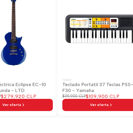
YAMAHA
éctrica Eclipse EC-10
Teclado Portatil 37 Teclas PSS
unda - LTD
F30 - Yamaha
Precio
$279,920 CLP
Precio
$109,900 CLP
P
Precio
$119,900 CLP
regular
de
de
Ver oferta
Ver oferta
venta
venta