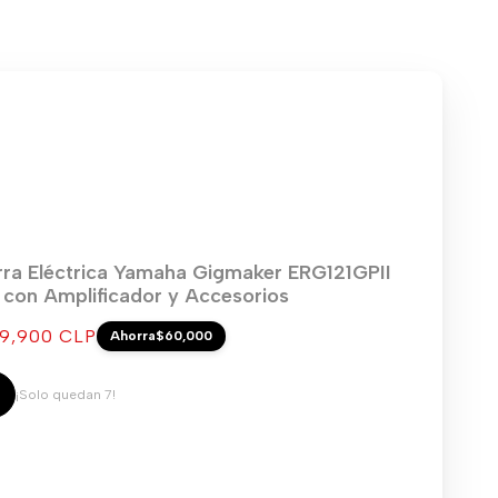
rra Eléctrica Yamaha Gigmaker ERG121GPII
) con Amplificador y Accesorios
cio
9,900 CLP
Ahorra
$60,000
ta
¡Solo quedan 7!