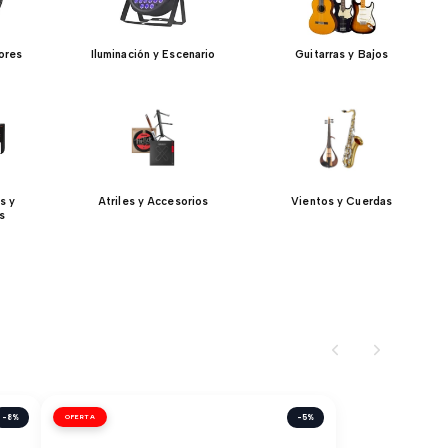
ores
Iluminación y Escenario
Guitarras y Bajos
s y
Atriles y Accesorios
Vientos y Cuerdas
s
-8%
OFERTA
-5%