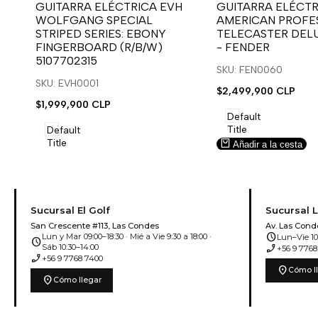
para
para
para
para
GUITARRA ELÉCTRICA EVH
GUITARRA ELÉCTR
WOLFGANG SPECIAL
AMERICAN PROFES
usar
usar
usar
usar
STRIPED SERIES: EBONY
TELECASTER DEL
la
Compare
la
Compare
FINGERBOARD (R/B/W)
- FENDER
lista
lista
5107702315
de
de
SKU: FEN0060
deseos.
deseos.
SKU: EVH0001
Precio
$2,499,900 CLP
de
Precio
$1,999,900 CLP
venta
de
Default
venta
Title
Default
Title
Añadir a la cesta
Añadir a la cesta
Sucursal El Golf
Sucursal 
San Crescente #113, Las Condes
Av. Las Cond
schedule
Lun y Mar 09:00–18:30 · Mié a Vie 9:30 a 18:00 ·
Lun–Vie 10:
schedule
phone_enabled
Sáb 10:30–14:00
+56 9 7768
phone_enabled
+56 9 7768 7400
location_on
Cómo l
location_on
Cómo llegar