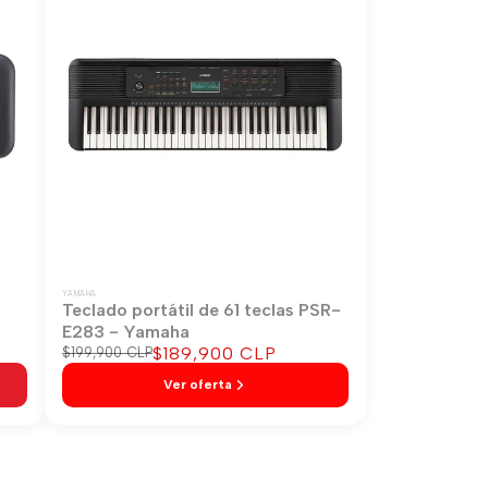
YAMAHA
-
Teclado portátil de 61 teclas PSR-
E283 - Yamaha
Precio
$189,900 CLP
Precio
$199,900 CLP
regular
de
Ver oferta
venta