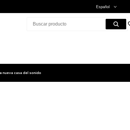
Celebramos nuestra inauguración.
Compra Ya!
Español
a nueva casa del sonido