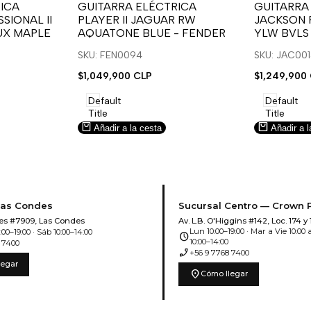
para
para
para
para
ICA
GUITARRA ELÉCTRICA
GUITARRA
SIONAL II
PLAYER II JAGUAR RW
JACKSON 
usar
usar
usar
usar
UX MAPLE
AQUATONE BLUE - FENDER
YLW BVLS
la
Compare
la
Compar
lista
lista
SKU: FEN0094
SKU: JAC00
de
de
Precio
$1,049,900 CLP
Precio
$1,249,900
deseos.
deseos.
de
de
venta
venta
Default
Default
Title
Title
Añadir a la cesta
Añadir a l
Las Condes
Sucursal Centro — Crown 
es #7909, Las Condes
Av. L.B. O'Higgins #142, Loc. 174 y 
Lun 10:00–19:00 · Mar a Vie 10:00 a
00–19:00 · Sáb 10:00–14:00
schedule
10:00–14:00
 7400
phone_enabled
+56 9 7768 7400
legar
location_on
Cómo llegar