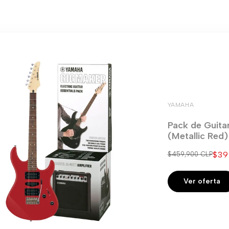
YAMAHA
Pack de Guita
(Metallic Red
Pre
$39
Precio
$459,900 CLP
regular
de
ven
Ver oferta