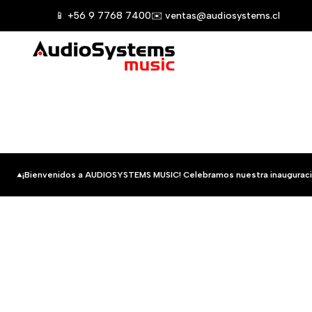
Saltar
📱 +56 9 7768 7400
✉️ ventas@audiosystems.cl
al
contenido
¡Bienvenidos a AUDIOSYSTEMS MUSIC! Celebramos nuestra inauguraci