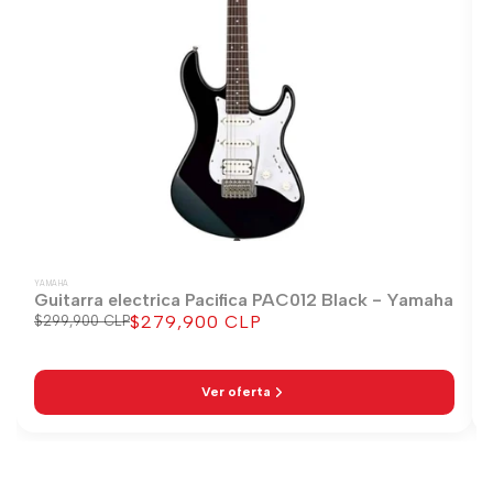
YAMAHA
Guitarra electrica Pacifica PAC012 Black - Yamaha
$279,900 CLP
Precio
$299,900 CLP
Precio
regular
de
venta
Ver oferta