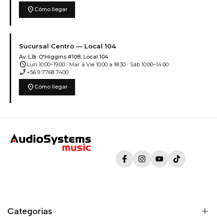
location_on
Cómo llegar
Sucursal Centro — Local 104
Av. L.B. O'Higgins #108, Local 104
schedule
Lun 10:00–19:00 · Mar a Vie 10:00 a 18:30 · Sáb 10:00–14:00
phone_enabled
+56 9 7768 7400
location_on
Cómo llegar
Facebook
Instagram
YouTube
TikTok
Categorias