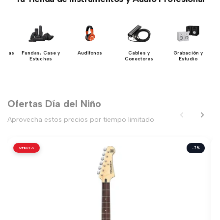
uerdas
Fundas, Case y
Audífonos
Cables y
Grabación y
Estuches
Conectores
Estudio
Ofertas Día del Niño
Aprovecha estos precios por tiempo limitado
OFERTA
-7%