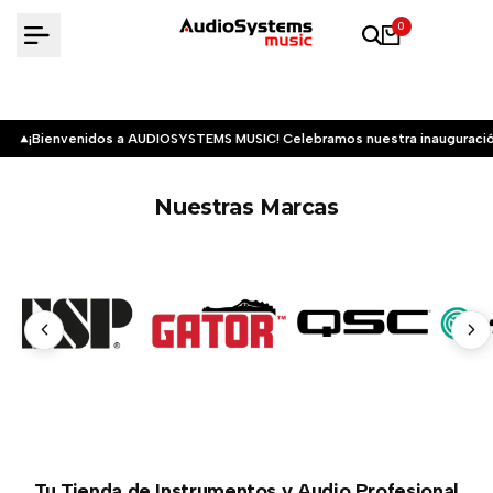
Saltar
0
al
contenido
¡Bienvenidos a AUDIOSYSTEMS MUSIC! Celebramos nuestra inauguració
Nuestras Marcas
Tu Tienda de Instrumentos y Audio Profesional