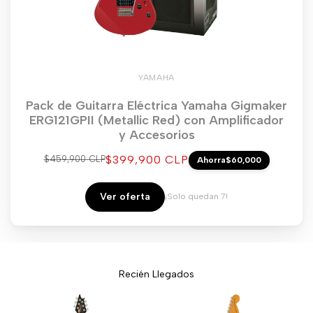
YAMAHA
Pack de Guitarra Eléctrica Yamaha Gigmaker
ERG121GPII (Metallic Red) con Amplificador
y Accesorios
Precio
$399,900 CLP
Precio
$459,900 CLP
Ahorra
$60,000
regular
de
venta
Ver oferta
¡Solo quedan 7!
Recién Llegados