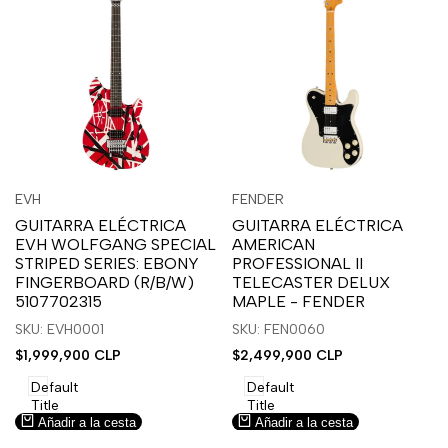
Inicia
Inicia
Inicia
Inicia
Vista
Vista
EVH
FENDER
Proveedor:
Proveedor:
sesión
sesión
sesión
sesión
rápida
rápida
GUITARRA ELÉCTRICA
GUITARRA ELÉCTRICA
para
para
para
para
EVH WOLFGANG SPECIAL
AMERICAN
usar
usar
usar
usar
STRIPED SERIES: EBONY
PROFESSIONAL II
la
Compare
la
Compare
FINGERBOARD (R/B/W)
TELECASTER DELUX
lista
lista
5107702315
MAPLE - FENDER
de
de
SKU: EVH0001
SKU: FEN0060
deseos.
deseos.
Precio
$1,999,900 CLP
Precio
$2,499,900 CLP
de
de
venta
venta
Default
Default
Title
Title
Añadir a la cesta
Añadir a la cesta