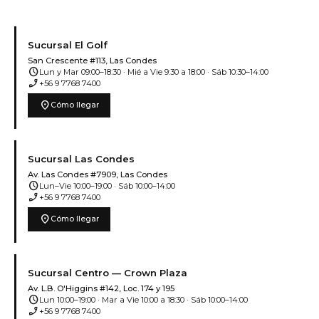
Sucursal El Golf
San Crescente #113, Las Condes
schedule
Lun y Mar 09:00–18:30 · Mié a Vie 9:30 a 18:00 · Sáb 10:30–14:00
phone_enabled
+56 9 7768 7400
location_on
Cómo llegar
Sucursal Las Condes
Av. Las Condes #7909, Las Condes
schedule
Lun–Vie 10:00–19:00 · Sáb 10:00–14:00
phone_enabled
+56 9 7768 7400
location_on
Cómo llegar
Sucursal Centro — Crown Plaza
Av. L.B. O'Higgins #142, Loc. 174 y 195
schedule
Lun 10:00–19:00 · Mar a Vie 10:00 a 18:30 · Sáb 10:00–14:00
phone_enabled
+56 9 7768 7400