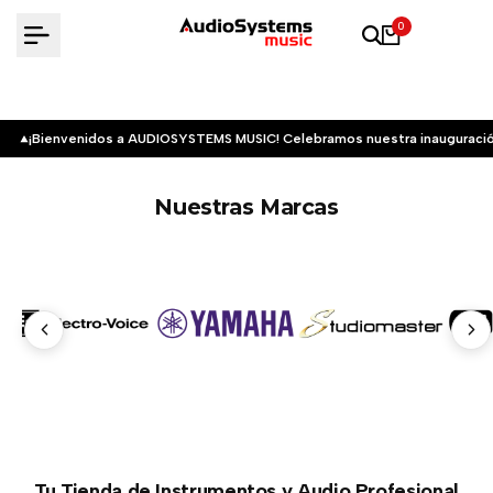
Saltar
0
al
contenido
¡Bienvenidos a AUDIOSYSTEMS MUSIC! Celebramos nuestra inauguració
Nuestras Marcas
Tu Tienda de Instrumentos y Audio Profesional