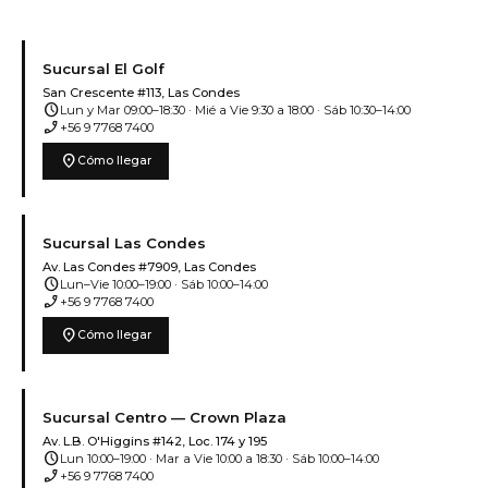
Sucursal El Golf
San Crescente #113, Las Condes
schedule
Lun y Mar 09:00–18:30 · Mié a Vie 9:30 a 18:00 · Sáb 10:30–14:00
phone_enabled
+56 9 7768 7400
location_on
Cómo llegar
Sucursal Las Condes
Av. Las Condes #7909, Las Condes
schedule
Lun–Vie 10:00–19:00 · Sáb 10:00–14:00
phone_enabled
+56 9 7768 7400
location_on
Cómo llegar
Sucursal Centro — Crown Plaza
Av. L.B. O'Higgins #142, Loc. 174 y 195
schedule
Lun 10:00–19:00 · Mar a Vie 10:00 a 18:30 · Sáb 10:00–14:00
phone_enabled
+56 9 7768 7400