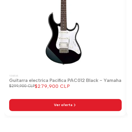
YAMAHA
Guitarra electrica Pacifica PAC012 Black - Yamaha
$279,900 CLP
Precio
$299,900 CLP
Precio
regular
de
venta
Ver oferta