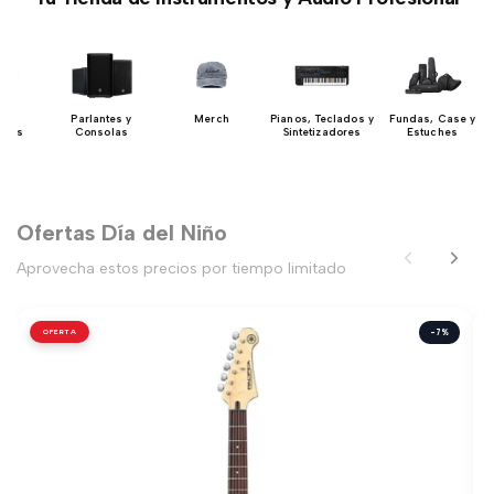
s y
Parlantes y
Merch
Pianos, Teclados y
Fundas, Case y
ores
Consolas
Sintetizadores
Estuches
Ofertas Día del Niño
Aprovecha estos precios por tiempo limitado
OFERTA
-7%