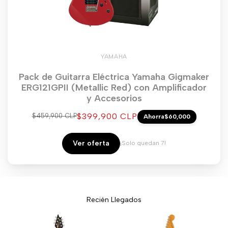
YAMAHA
Pack de Guitarra Eléctrica Yamaha Gigmaker
ERG121GPII (Metallic Red) con Amplificador
y Accesorios
Precio
$399,900 CLP
Precio
$459,900 CLP
Ahorra
$60,000
regular
de
venta
Ver oferta
¡Solo quedan 7!
Recién Llegados