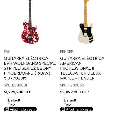
Inicia
Inicia
Inicia
Inicia
Vista
Vista
EVH
FENDER
Proveedor:
Proveedor:
sesión
sesión
sesión
sesión
rápida
rápida
GUITARRA ELÉCTRICA
GUITARRA ELÉCTRICA
para
para
para
para
EVH WOLFGANG SPECIAL
AMERICAN
usar
usar
usar
usar
STRIPED SERIES: EBONY
PROFESSIONAL II
la
Compare
la
Compare
FINGERBOARD (R/B/W)
TELECASTER DELUX
lista
lista
5107702315
MAPLE - FENDER
de
de
SKU: EVH0001
SKU: FEN0060
deseos.
deseos.
Precio
$1,999,900 CLP
Precio
$2,499,900 CLP
de
de
venta
venta
Default
Default
Title
Title
Añadir a la cesta
Añadir a la cesta