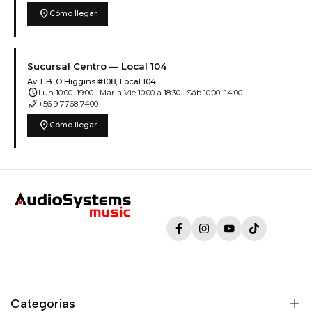
location_on
Cómo llegar
Sucursal Centro — Local 104
Av. L.B. O'Higgins #108, Local 104
schedule
Lun 10:00–19:00 · Mar a Vie 10:00 a 18:30 · Sáb 10:00–14:00
phone_enabled
+56 9 7768 7400
location_on
Cómo llegar
Facebook
Instagram
YouTube
TikTok
Categorias