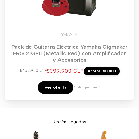
YAMAHA
Pack de Guitarra Eléctrica Yamaha Gigmaker
ERG121GPII (Metallic Red) con Amplificador
y Accesorios
Precio
$399,900 CLP
Precio
$459,900 CLP
Ahorra
$60,000
regular
de
venta
Ver oferta
¡Solo quedan 7!
Recién Llegados