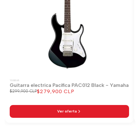
YAMAHA
Guitarra electrica Pacifica PAC012 Black - Yamaha
$279,900 CLP
Precio
$299,900 CLP
Precio
regular
de
venta
Ver oferta