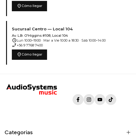
location_on
Cómo llegar
Sucursal Centro — Local 104
Av. L.B. O'Higgins #108, Local 104
schedule
Lun 10:00–19:00 · Mar a Vie 10:00 a 18:30 · Sáb 10:00–14:00
phone_enabled
+56 9 7768 7400
location_on
Cómo llegar
Facebook
Instagram
YouTube
TikTok
Categorias