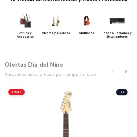
 y
Atriles y
Vientos y Cuerdas
Audífonos
Pianos, Teclados y
ón
Accesorios
Sintetizadores
Ofertas Día del Niño
Aprovecha estos precios por tiempo limitado
OFERTA
-7%