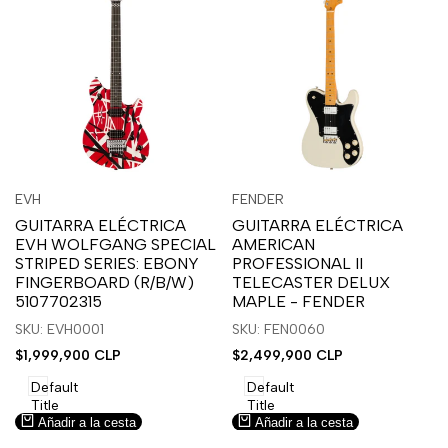
Inicia
Inicia
Inicia
Inicia
Vista
Vista
EVH
FENDER
Proveedor:
Proveedor:
sesión
sesión
sesión
sesión
rápida
rápida
GUITARRA ELÉCTRICA
GUITARRA ELÉCTRICA
para
para
para
para
EVH WOLFGANG SPECIAL
AMERICAN
usar
usar
usar
usar
STRIPED SERIES: EBONY
PROFESSIONAL II
la
Compare
la
Compare
FINGERBOARD (R/B/W)
TELECASTER DELUX
lista
lista
5107702315
MAPLE - FENDER
de
de
SKU: EVH0001
SKU: FEN0060
deseos.
deseos.
Precio
$1,999,900 CLP
Precio
$2,499,900 CLP
de
de
venta
venta
Default
Default
Title
Title
Añadir a la cesta
Añadir a la cesta