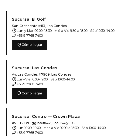
Sucursal El Golf
San Crescente #113, Las Condes
schedule
Lun y Mar 09:00–18:30 · Mié a Vie 9:30 a 18:00 · Sáb 10:30–14:00
phone_enabled
+56 9 7768 7400
location_on
Cómo llegar
Sucursal Las Condes
Av. Las Condes #7909, Las Condes
schedule
Lun–Vie 10:00–19:00 · Sáb 10:00–14:00
phone_enabled
+56 9 7768 7400
location_on
Cómo llegar
Sucursal Centro — Crown Plaza
Av. L.B. O'Higgins #142, Loc. 174 y 195
schedule
Lun 10:00–19:00 · Mar a Vie 10:00 a 18:30 · Sáb 10:00–14:00
phone_enabled
+56 9 7768 7400