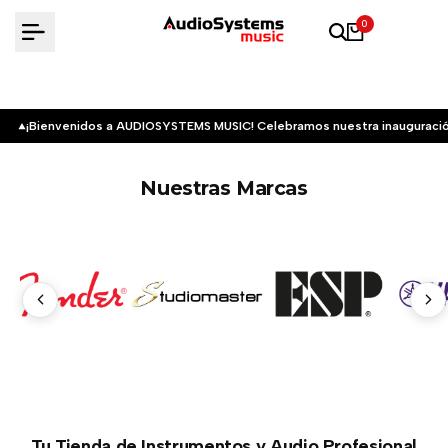
Saltar
0
al
contenido
¡Bienvenidos a AUDIOSYSTEMS MUSIC! Celebramos nuestra inauguració
Nuestras Marcas
Tu Tienda de Instrumentos y Audio Profesional